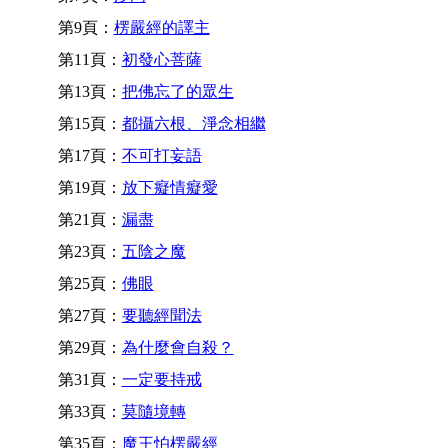
第9頁：
楞嚴經的譯主
第11頁：
初發心菩薩
第13頁：
把佛忘了的眾生
第15頁：
都攝六根、淨念相繼
第17頁：
不可打妄語
第19頁：
放下癡情癡愛
第21頁：
漏盡
第23頁：
五陰之魔
第25頁：
佛眼
第27頁：
要聽經聞法
第29頁：
為什麼會自殺？
第31頁：
一定要持戒
第33頁：
莫隨境轉
第35頁：
魔王怕楞嚴經