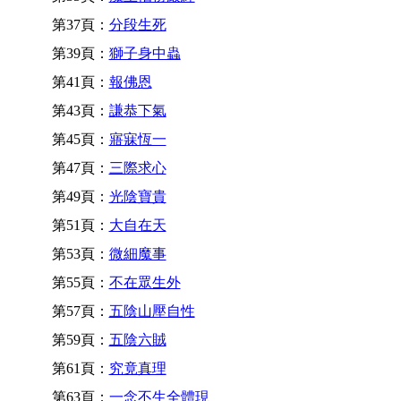
第37頁：
分段生死
第39頁：
獅子身中蟲
第41頁：
報佛恩
第43頁：
謙恭下氣
第45頁：
寤寐恆一
第47頁：
三際求心
第49頁：
光陰寶貴
第51頁：
大自在天
第53頁：
微細魔事
第55頁：
不在眾生外
第57頁：
五陰山壓自性
第59頁：
五陰六賊
第61頁：
究竟真理
第63頁：
一念不生全體現