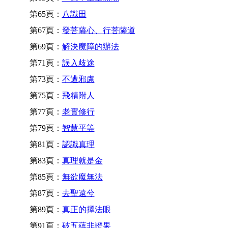
第65頁：
八識田
第67頁：
發菩薩心、行菩薩道
第69頁：
解決魔障的辦法
第71頁：
誤入歧途
第73頁：
不遭邪慮
第75頁：
飛精附人
第77頁：
老實修行
第79頁：
智慧平等
第81頁：
認識真理
第83頁：
真理就是金
第85頁：
無欲魔無法
第87頁：
去聖遠兮
第89頁：
真正的擇法眼
第91頁：
破五蘊非證果