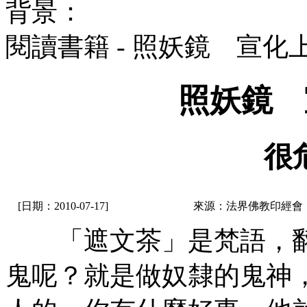
背景：
閱讀書籍 - 照妖鏡 宣化
照妖鏡 
很
[日期：2010-07-17]
來源：法界佛教印經會
「遮文茶」是梵語，翻
鬼呢？就是做奴隸的鬼神