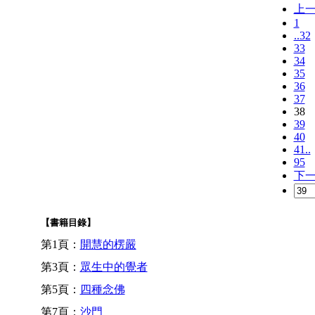
上
1
..32
33
34
35
36
37
38
39
40
41..
95
下
【書籍目錄】
第1頁：
開慧的楞嚴
第3頁：
眾生中的覺者
第5頁：
四種念佛
第7頁：
沙門