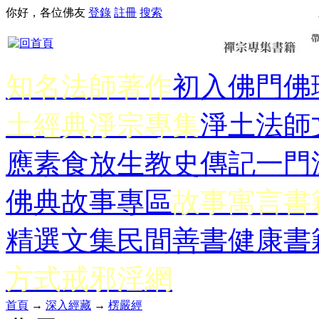
你好，各位佛友
登錄
註冊
搜索
知名法師著作
初入佛門
佛
土經典
淨宗專集
淨土法師
應
素食放生
教史傳記
一門
佛典故事專區
故事寓言書
精選文集
民間善書
健康書
方式
戒邪淫網
首頁
→
深入經藏
→
楞嚴經