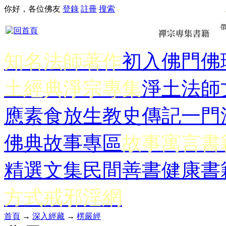
你好，各位佛友
登錄
註冊
搜索
知名法師著作
初入佛門
佛
土經典
淨宗專集
淨土法師
應
素食放生
教史傳記
一門
佛典故事專區
故事寓言書
精選文集
民間善書
健康書
方式
戒邪淫網
首頁
→
深入經藏
→
楞嚴經