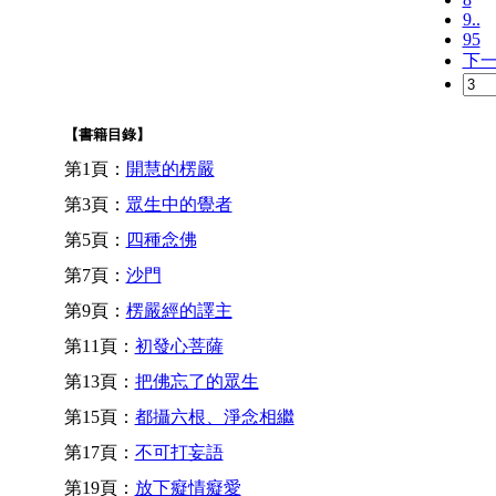
9..
95
下
【書籍目錄】
第1頁：
開慧的楞嚴
第3頁：
眾生中的覺者
第5頁：
四種念佛
第7頁：
沙門
第9頁：
楞嚴經的譯主
第11頁：
初發心菩薩
第13頁：
把佛忘了的眾生
第15頁：
都攝六根、淨念相繼
第17頁：
不可打妄語
第19頁：
放下癡情癡愛