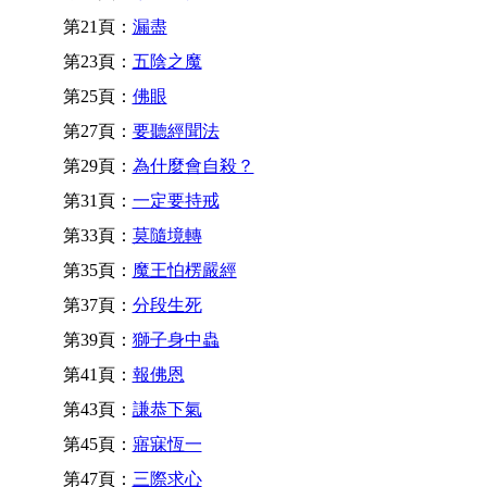
第21頁：
漏盡
第23頁：
五陰之魔
第25頁：
佛眼
第27頁：
要聽經聞法
第29頁：
為什麼會自殺？
第31頁：
一定要持戒
第33頁：
莫隨境轉
第35頁：
魔王怕楞嚴經
第37頁：
分段生死
第39頁：
獅子身中蟲
第41頁：
報佛恩
第43頁：
謙恭下氣
第45頁：
寤寐恆一
第47頁：
三際求心