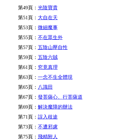
第49頁：
光陰寶貴
第51頁：
大自在天
第53頁：
微細魔事
第55頁：
不在眾生外
第57頁：
五陰山壓自性
第59頁：
五陰六賊
第61頁：
究竟真理
第63頁：
一念不生全體現
第65頁：
八識田
第67頁：
發菩薩心、行菩薩道
第69頁：
解決魔障的辦法
第71頁：
誤入歧途
第73頁：
不遭邪慮
第75頁：
飛精附人