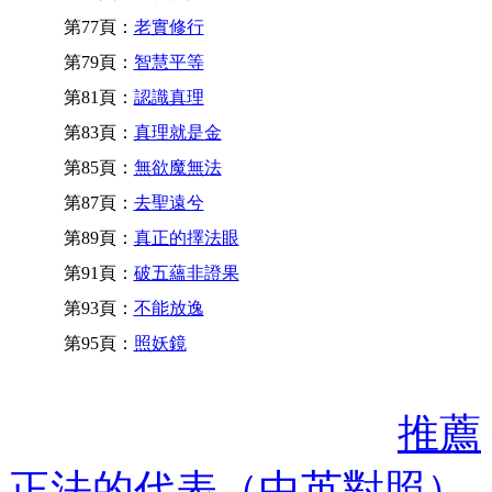
第77頁：
老實修行
第79頁：
智慧平等
第81頁：
認識真理
第83頁：
真理就是金
第85頁：
無欲魔無法
第87頁：
去聖遠兮
第89頁：
真正的擇法眼
第91頁：
破五蘊非證果
第93頁：
不能放逸
第95頁：
照妖鏡
推薦
正法的代表（中英對照）