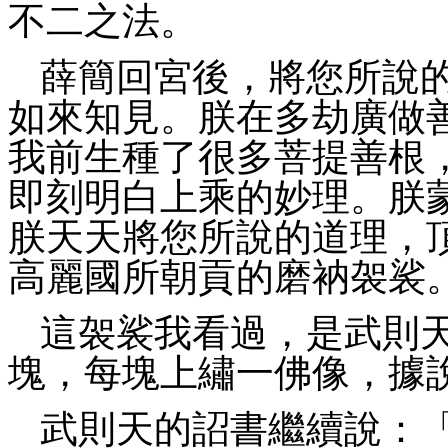
不二之法。
薛簡回宮後，將您所說
如來知見。朕在多劫廣做
我前生種了很多菩提善根
即刻明白上乘的妙理。朕
朕天天將您所說的道理，
高麗國所朝貢的磨衲袈裟
這袈裟我看過，是武則
塊，每塊上繡一佛像，據
武則天的詔書繼續說：