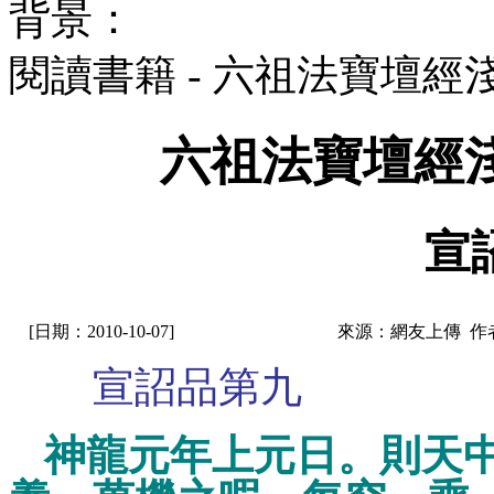
背景：
閱讀書籍 - 六祖法寶壇
六祖法寶壇經
宣
[日期：2010-10-07]
來源：網友上傳 作
宣詔品第九
神龍元年上元日。則天