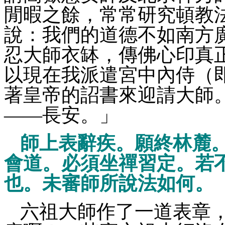
閒暇之餘，常常研究頓教
說：我們的道德不如南方
忍大師衣缽，傳佛心印真
以現在我派遣宮中內侍（
著皇帝的詔書來迎請大師
——長安。」
師上表辭疾。願終林麓
會道。必須坐禪習定。若
也。未審師所說法如何。
六祖大師作了一道表章