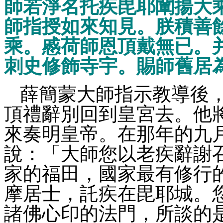
師若淨名托疾毘耶闡揚大
師指授如來知見。朕積善
乘。慼荷師恩頂戴無已。
刺史修飾寺宇。賜師舊居
薛簡蒙大師指示教導後
頂禮辭別回到皇宮去。他
來奏明皇帝。在那年的九
說：「大師您以老疾辭謝
家的福田，國家最有修行
摩居士，託疾在毘耶城。
諸佛心印的法門，所談的