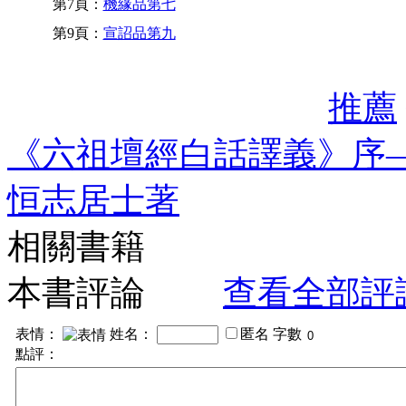
第7頁：
機緣品第七
第9頁：
宣詔品第九
推薦
《六祖壇經白話譯義》序
恒志居士著
相關書籍
本書評論
查看全部評
表情：
姓名：
匿名
字數
點評：