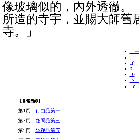
像玻璃似的，內外透徹。
所造的寺宇，並賜大師舊
寺。」
上
1
..8
9
10
下
【書籍目錄】
第1頁：
行由品第一
第3頁：
疑問品第三
第5頁：
坐禪品第五