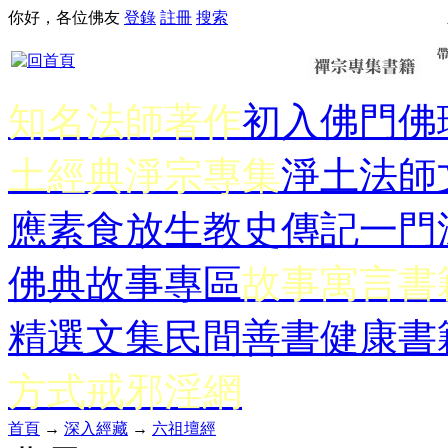
你好，各位佛友
登錄
註冊
搜索
知名法師著作
初入佛門
佛
土經典
淨宗專集
淨土法師
應
素食放生
教史傳記
一門
佛典故事專區
故事寓言書
精選文集
民間善書
健康書
方式
戒邪淫網
首頁
→
深入經藏
→
六祖壇經