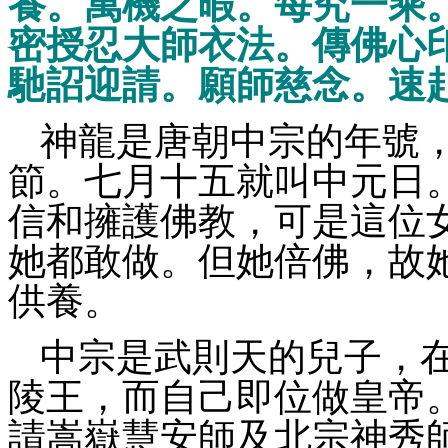
養。萬機之暇。每究一乘
密授忍大師衣法。傳佛心
馳詔迎請。願師慈念。速
神龍是唐朝中宗的年號
節。七月十五就叫中元日
信和擁護佛教，可是這位
她都敢做。但她倍佛，故
供養。
中宗是武則天的兒子，
陵王，而自己即位做皇帝
請嵩嶽慧安師及北宗神秀