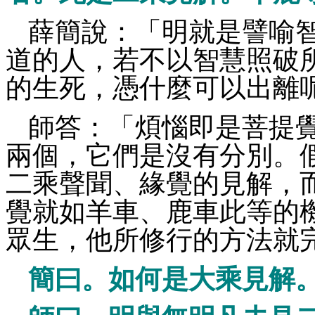
薛簡說：「明就是譬喻
道的人，若不以智慧照破
的生死，憑什麼可以出離
師答：「煩惱即是菩提
兩個，它們是沒有分別。
二乘聲聞、緣覺的見解，
覺就如羊車、鹿車此等的
眾生，他所修行的方法就
簡曰。如何是大乘見解