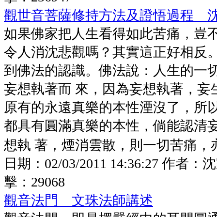
觀世音菩薩修持方法及證悟過程 
如果佛家把人生看得如此苦痛，豈
令人消沈悲觀嗎？其實這正好相反
到佛法的認識。佛法說：人生的一
妄想執著而 來，因為妄想執著，妄
原有的永遠真樂的本性湮沒了，所
都具有圓滿真樂的本性，倘能認清
想執 著，煙消雲散，則一切苦痛，亦隨
日期：
02/03/2011 14:36:27
作者：
沈
擊：
29068
觀音法門 文珠法師講述