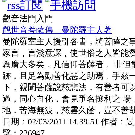
觀音法門入門
觀世音菩薩傳 曼陀羅主人著
曼陀羅室主人援引各書，將菩薩之
家言，言淺意深，使世俗之人皆能
為廣大多矣，凡信仰菩薩者， 非但
跡，且足為勸善化惡之助焉，手茲
下，親聞菩薩說慈悲法，有善者可
過，同心向化，會見爭名攘利之 場
地，苦海無波，慈雲久蔭，豈不善哉...
日期：
02/03/2011 14:39:51
作者：
曼
擊：
236947