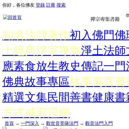
你好，各位佛友
登錄
註冊
搜索
知名法師著作
初入佛門
佛
土經典
淨宗專集
淨土法師
應
素食放生
教史傳記
一門
佛典故事專區
故事寓言書
精選文集
民間善書
健康書
方式
戒邪淫網
首頁
→
一門深入
→
觀世音菩薩法門
→
觀音法門入門