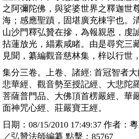
之阿彌陀佛，與娑婆世界之釋迦世尊
海；感應聖蹟，固堪廣充棟宇也。
山沙門釋弘贊在摻，為報親恩，虔
拈蓮放光，緇素咸睹。由是尋究三藏
見聞，纂編觀音慈林集，梓以行世
集分三卷。上卷、諸經: 首冠智者
悲華經、觀音勢至授記經、大悲陀
菩薩普門品、大佛頂首楞嚴經、華
面神咒心經、莊嚴寶王經。
日期：
08/15/2010 17:49:37
作者：
粵
／弘贊法師編纂
點擊：
85767