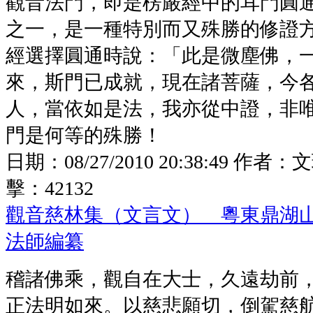
觀音法門，即是楞嚴經中的耳門圓
之一，是一種特別而又殊勝的修證
經選擇圓通時說：「此是微塵佛，
來，斯門已成就，現在諸菩薩，今
人，當依如是法，我亦從中證，非
門是何等的殊勝！
日期：
08/27/2010 20:38:49
作者：
文
擊：
42132
觀音慈林集（文言文） 粵東鼎湖
法師編纂
稽諸佛乘，觀自在大士，久遠劫前
正法明如來。以慈悲願切，倒駕慈