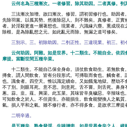
云何名為三種漸次。一者修習。除其助因。二者真修。刳
三法漸次加增。故曰漸次。修習。謂初習修行也。助因者
先除羽黨。以孤其勢。然後除惡人。則不難矣。真修者。正實
者。於淫殺更進一層著想也。現業者。六識緣六塵。熏成現在
除根。是為除亂想之元。如此亂元而除。無漏之道可修矣。
三別示。三。初除助因。二刳正性。三違現業。初三。初
云何助因。阿難。如是世界。十二類生。不能自全。依四
摩提。當斷世間五種辛菜。
十二類生。不能自己保全身命。須仗飲食助生。若無飲食
摶食。謂人間飲食。皆有分段形式。可摶取而食也。觸食者。
也。識食者。四空天。惟以識定續命。又如餓鬼地獄。歷劫不
不了別。則眼耳死。意不思。則意死。舌不嘗。則舌死。鼻身
蔥。蒜。韭。薤。興渠。此五菜。其味皆辛臭穢惡。辛辣味也
可知飲食之於人。不但資生。亦能損生。飲食能變換人之氣質
氣。損人平和之氣。雖不修行者。亦不得多食。是故求三摩提
二明辛過。
是五種辛。熟食發淫。生啖增恚。如是世界食辛之人。縱