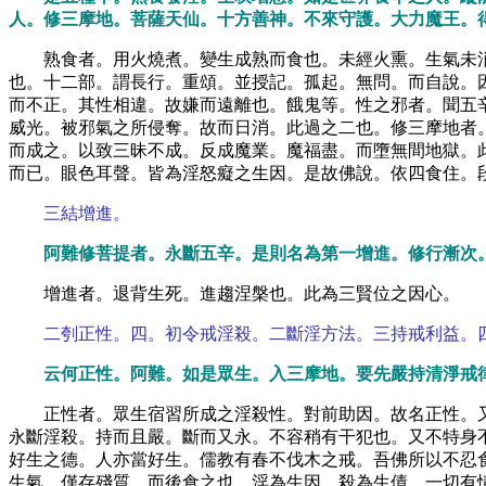
人。修三摩地。菩薩天仙。十方善神。不來守護。大力魔王。
熟食者。用火燒煮。變生成熟而食也。未經火熏。生氣未
也。十二部。謂長行。重頌。並授記。孤起。無問。而自說。
而不正。其性相違。故嫌而遠離也。餓鬼等。性之邪者。聞五
威光。被邪氣之所侵奪。故而日消。此過之二也。修三摩地者
而成之。以致三昧不成。反成魔業。魔福盡。而墮無間地獄。
而已。眼色耳聲。皆為淫怒癡之生因。是故佛說。依四食住。
三結增進。
阿難修菩提者。永斷五辛。是則名為第一增進。修行漸次
增進者。退背生死。進趨涅槃也。此為三賢位之因心。
二刳正性。四。初令戒淫殺。二斷淫方法。三持戒利益。
云何正性。阿難。如是眾生。入三摩地。要先嚴持清淨戒
正性者。眾生宿習所成之淫殺性。對前助因。故名正性。
永斷淫殺。持而且嚴。斷而又永。不容稍有干犯也。又不特身
好生之德。人亦當好生。儒教有春不伐木之戒。吾佛所以不忍
生氣。僅存殘質。而後食之也。淫為生因。殺為生債。一切有