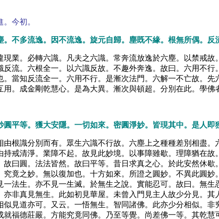
進。今初。
塵。不多流逸。因不流逸。旋元自歸。塵既不緣。根無所偶。反
違現業。必轉六識。凡夫之六識。常奔流放逸於六塵。以禁戒故
識反流。六根全一。以六識反故。不趣外奔逸。故曰。六用不行
也。當知反流全一。六用不行。是漸次法門。六解一不亡故。先
互用。成金剛乾慧心。是為大異。漸次與頓超。分別在此。學佛
妙圓平等。獲大安隱。一切如來。密圓淨妙。皆現其中。是人即
相由根識分別而有。眾生六識不行故。六塵上之種種差別相盡。
由持戒清淨。業障不起。故見此妙境。以事障雖歇。理障猶在故
。故曰圓。法法皆然。故曰平等。昔日求真之心。於此安然休歇
。究竟之妙。無以復加也。十方如來。所證之圓妙。不異此圓妙
見一法生。亦不見一生滅。於無生之說。實能忍可。故曰。無生
。亦非真見無生。此如初見華屋。未曾入門見主人故少分見。其
相似見道亦可。又云。一悟無生。智同諸佛。此亦少分相似。非
成就福德莊嚴。方能究竟同佛。乃至等覺。尚差佛一等。其乾慧