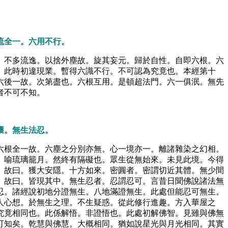
流全一。六用不行。
。不多流逸。以捨外塵故。旋其妄元。歸於自性。自即六根。六
。此時初違現業。暫得六識不行。不可認為究竟也。本經第十
六後一故。次第盡也。六根互用。是頓超法門。六一俱泯。無先
者不可不知。
獲。無生法忍。
六根全一故。六塵之分別亦無。心一境亦一。離諸雜染之幻相。
。喻琉璃籠月。然終有隔礙也。眾生從無始來。未見此境。今得
。故曰。獲大安隱。十方如來。密圓者。密謂切近其體。無少間
。故曰。皆現其中。無生忍者。忍謂忍可。言昔日聞佛說諸法無
忍。諸經說初地分證無生。八地滿證無生。此處但能忍可無生。
人心想。於無生之理。不生疑惑。從此修行進趣。方入華屋之
究竟相同也。此係解悟。非證悟也。此處初解佛智。見雖與佛無
可知矣。乾慧與佛慧。大概相同。猶如說星光與月光相同。其實