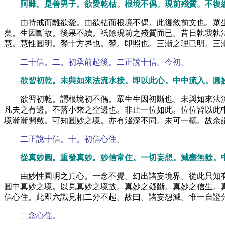
阿難。是善男子。欲愛乾枯。根境不偶。現前殘質。不復
由持戒而離欲愛。由欲枯而根境不偶。此復敘前文也。眾
矣。生因斷故。後果不續。祇餘現前之殘質而已。昔日執我執
慧。慧性圓明。鎣十方界也。鎣。即照也。三漸之理已明。三
二十信。二。初承前起後。二正說十信。今初。
欲習初乾。未與如來法流水接。即以此心。中中流入。圓
欲習初乾。謂根境初不偶。眾生生因初斷也。未與如來法
凡夫之有邊。不落小乘之空邊也。非止一位如此。位位皆以此
境漸漸開敷。可知圓妙之境。亦有淺深不同。未可一概。故余
二正說十信。十。初信心住。
從真妙圓。重發真妙。妙信常住。一切妄想。滅盡無餘。
由妙性圓明之真心。一念不覺。幻出諸妄境界。從此只知
圓中真妙之境。以見真妙之境故。真妙之疑斷。真妙之信生。
信心住。此即六識見相二分不起。故曰。諸妄想滅。惟一自證
二念心住。