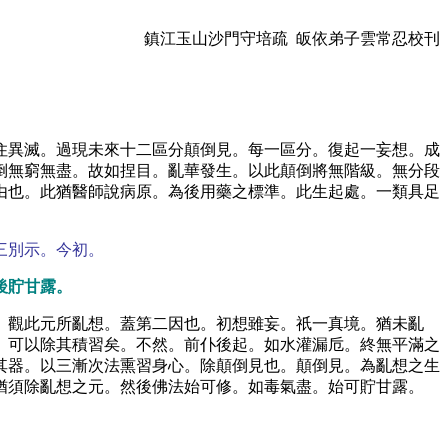
鎮江玉山沙門守培疏 皈依弟子雲常忍校刊
住異滅。過現未來十二區分顛倒見。每一區分。復起一妄想。成
倒無窮無盡。故如捏目。亂華發生。以此顛倒將無階級。無分段
由也。此猶醫師說病原。為後用藥之標準。此生起處。一類具足
三別示。今初。
後貯甘露。
。觀此元所亂想。蓋第二因也。初想雖妄。祇一真境。猶未亂
。可以除其積習矣。不然。前仆後起。如水灌漏卮。終無平滿之
其器。以三漸次法熏習身心。除顛倒見也。顛倒見。為亂想之生
猶須除亂想之元。然後佛法始可修。如毒氣盡。始可貯甘露。