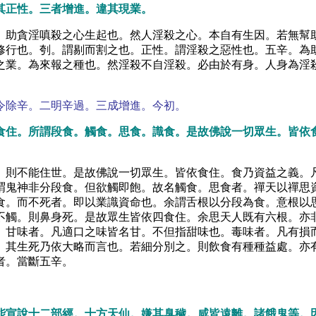
其正性。三者增進。違其現業。
。助貪淫嗔殺之心生起也。然人淫殺之心。本自有生因。若無幫
修行也。刳。謂剔而割之也。正性。謂淫殺之惡性也。五辛。為
之業。為來報之種也。然淫殺不自淫殺。必由於有身。人身為淫
令除辛。二明辛過。三成增進。今初。
食住。所謂段食。觸食。思食。識食。是故佛說一切眾生。皆依
。則不能住世。是故佛說一切眾生。皆依食住。食乃資益之義。
謂鬼神非分段食。但欲觸即飽。故名觸食。思食者。禪天以禪思
食。而不死者。即以業識資命也。余謂舌根以分段為食。意根以
不觸。則鼻身死。是故眾生皆依四食住。余思天人既有六根。亦
。甘味者。凡適口之味皆名甘。不但指甜味也。毒味者。凡有損
。其生死乃依大略而言也。若細分別之。則飲食有種種益處。亦
者。當斷五辛。
能宣說十二部經。十方天仙。嫌其臭穢。咸皆遠離。諸餓鬼等。