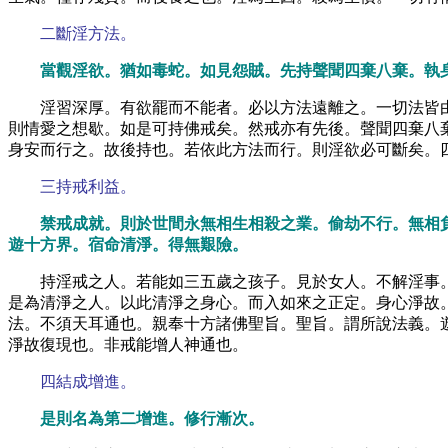
二斷淫方法。
當觀淫欲。猶如毒蛇。如見怨賊。先持聲聞四棄八棄。執
淫習深厚。有欲罷而不能者。必以方法遠離之。一切法皆
則情愛之想歇。如是可持佛戒矣。然戒亦有先後。聲聞四棄八
身安而行之。故後持也。若依此方法而行。則淫欲必可斷矣。
三持戒利益。
禁戒成就。則於世間永無相生相殺之業。偷劫不行。無相
遊十方界。宿命清淨。得無艱險。
持淫戒之人。若能如三五歲之孩子。見於女人。不解淫事
是為清淨之人。以此清淨之身心。而入如來之正定。身心淨故
法。不須天耳通也。親奉十方諸佛聖旨。聖旨。謂所說法義。
淨故復現也。非戒能增人神通也。
四結成增進。
是則名為第二增進。修行漸次。