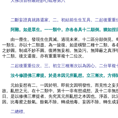
大佛頂首楞嚴經妙心疏卷第八
二斷妄證真就路還家。二。初結前生生互具。二起後重重
阿難。如是眾生。一一類中。亦各各具十二顛倒。猶如捏
由一塵生。發現生住異滅。過現未來。十二區分顛倒見。
一類生。亦以十二類盡。為一旋復。如是橫豎二種十二類。各
之妙圓。制成不妙不圓。復將無妄相。無染污。無障蔽之真淨
十二類。後文還復。亦有重重單複十二位次。
二起後重重位次。三。初立三種漸次以為因心。二分單複
汝今修證佛三摩提。於是本因元所亂想。立三漸次。方得
元始妄想有二。一因於明。即前文因明發性。而見性之妄
故。亂想之元。在十二類中。第十一非有想成想。及十二非無
日。是以修佛三摩提者。先究其元所亂想之本因也。淨器。比
因。比毒蜜之餘氣。餘氣不除。轉成他毒。妄因不除。轉生成
二總標。