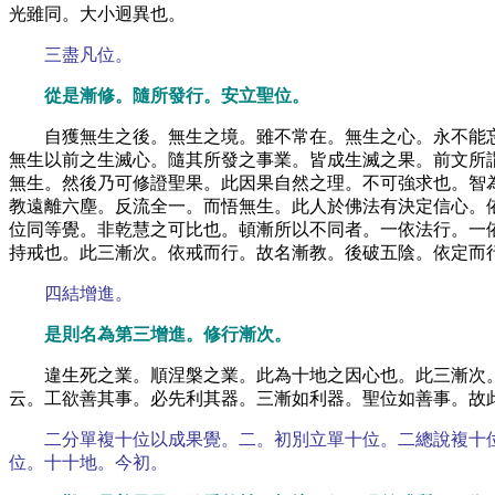
光雖同。大小迥異也。
三盡凡位。
從是漸修。隨所發行。安立聖位。
自獲無生之後。無生之境。雖不常在。無生之心。永不能
無生以前之生滅心。隨其所發之事業。皆成生滅之果。前文所
無生。然後乃可修證聖果。此因果自然之理。不可強求也。智
教遠離六塵。反流全一。而悟無生。此人於佛法有決定信心。
位同等覺。非乾慧之可比也。頓漸所以不同者。一依法行。一
持戒也。此三漸次。依戒而行。故名漸教。後破五陰。依定而
四結增進。
是則名為第三增進。修行漸次。
違生死之業。順涅槃之業。此為十地之因心也。此三漸次
云。工欲善其事。必先利其器。三漸如利器。聖位如善事。故
二分單複十位以成果覺。二。初別立單十位。二總說複十
位。十十地。今初。