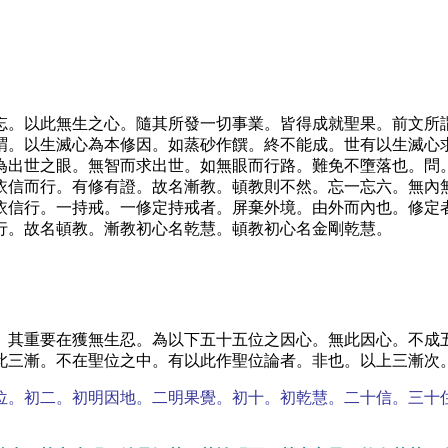
忘。以此無生之心。隨其所發一切事業。皆得成就聖果。前文所
謂。以生滅心為本修因。如蒸砂作饌。終不能成。世有以生滅心
為出世之眼。無智而求出世。如無眼而行路。難免不墮落也。問
依信而行。有修有證。故名漸教。頓教則不然。忘一忘六。無內
依信行。一持戒。一修定持戒者。屏棄外境。由外而內也。修定
行。故名頓教。漸教初心名乾慧。頓教初心名金剛乾慧。
。其重要在獲無生忍。為以下五十五位之因心。無此因心。不成
此三漸。不在聖位之中。有以此作聖位論者。非也。以上三漸次
位。初二。初明因地。二明果覺。初十。初乾慧。二十信。三十