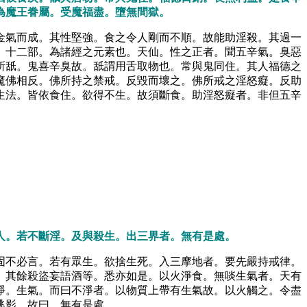
為魔王眷屬。受魔福盡。墮無間獄。
金氣而成。其性堅強。食之令人剛而不順。故能助淫殺。其過一
。十二部。為諸經之元素也。天仙。性之正者。聞五辛氣。臭惡
所舐。鬼喜辛臭故。舐謂用舌取物也。常與鬼同住。其人福德之
魔佛相反。佛所持之禁戒。反毀而壞之。佛所戒之淫怒癡。反助
生法。皆依食住。欲得不生。故須斷食。助淫怒癡者。非但五辛
人。若不斷淫。及與殺生。出三界者。無有是處。
固不必言。若有眾生。欲捨生死。入三摩地者。要先嚴持戒律。
。其餘殺盜妄語酒等。悉亦如是。以火淨食。無啖生氣者。天有
淨。生氣。而曰不淨者。以物質上帶有生氣故。以火觸之。令盡
逃影。故曰。無有是處。