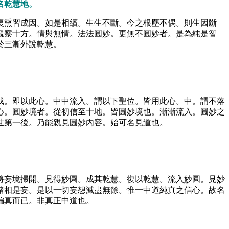
名乾慧地。
復熏習成因。如是相續。生生不斷。今之根塵不偶。則生因斷
觀察十方。情與無情。法法圓妙。更無不圓妙者。是為純是智
於三漸外說乾慧。
成。即以此心。中中流入。謂以下聖位。皆用此心。中。謂不落
心。圓妙境者。從初信至十地。皆圓妙境也。漸漸流入。圓妙之
世第一後。乃能親見圓妙內容。始可名見道也。
將妄境掃開。見得妙圓。成其乾慧。復以乾慧。流入妙圓。見妙
諸相是妄。是以一切妄想滅盡無餘。惟一中道純真之信心。故名
偏真而已。非真正中道也。