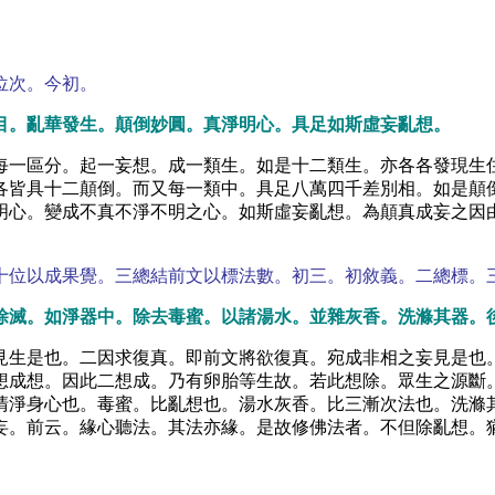
位次。今初。
目。亂華發生。顛倒妙圓。真淨明心。具足如斯虛妄亂想。
每一區分。起一妄想。成一類生。如是十二類生。亦各各發現生
各皆具十二顛倒。而又每一類中。具足八萬四千差別相。如是顛
明心。變成不真不淨不明之心。如斯虛妄亂想。為顛真成妄之因
十位以成果覺。三總結前文以標法數。初三。初敘義。二總標。
除滅。如淨器中。除去毒蜜。以諸湯水。並雜灰香。洗滌其器。
見生是也。二因求復真。即前文將欲復真。宛成非相之妄見是也
想成想。因此二想成。乃有卵胎等生故。若此想除。眾生之源斷
清淨身心也。毒蜜。比亂想也。湯水灰香。比三漸次法也。洗滌
妄。前云。緣心聽法。其法亦緣。是故修佛法者。不但除亂想。