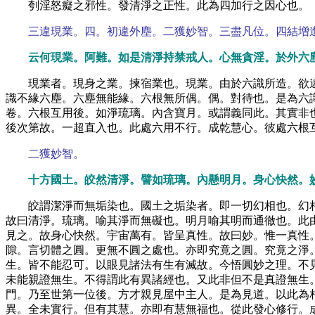
刳淫怒癡之邪性。發清淨之正性。此為四加行之因心也。
三違現業。四。初違外塵。二獲妙智。三盡凡位。四結增
云何現業。阿難。如是清淨持禁戒人。心無貪淫。於外六
現業者。現身之業。揀宿業也。現業。由於六識所造。欲
識不緣六塵。六塵無能緣。六根無所偶。偶。對待也。是為六
卷。六根互用後。如淨琉璃。內含寶月。或謂義同此。其實非
後次第故。一超直入也。此處六用不行。成乾慧心。彼處六根
二獲妙智。
十方國土。皎然清淨。譬如琉璃。內懸明月。身心快然。
皎謂潔淨而無垢染也。國土之垢染者。即一切幻相也。幻
故曰清淨。琉璃。喻其淨而無礙也。明月喻其明而通徹也。此
見之。故身心快然。宇宙萬有。皆呈真性。故曰妙。惟一真性
隙。言切體之圓。更無不圓之處也。亦即究竟之圓。究竟之淨
生。皆不能忍可。以眼見諸法有生有滅故。今悟圓妙之理。不
未能親證無生。不得謂此有異諸經也。又此非但不是真證無生
門。乃至世第一位後。方才親見屋中主人。是為見道。以此為
異。全未實行。但有其慧。亦即有慧無福也。從此發心修行。