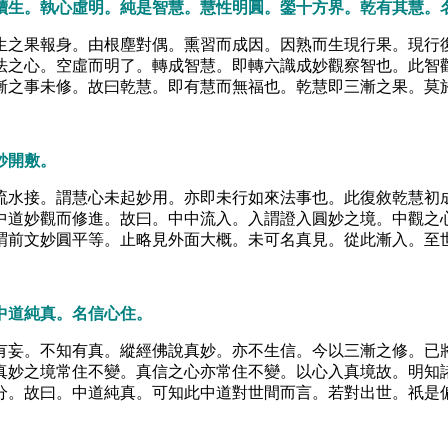
續生。執心虛明。純是智慧。慧性明圓。鎣十方界。乾有其慧。
生之果報身。由根塵對偶。熏習而成因。因熟而生現行果。現行
法之心。空虛而明了。轉成智慧。即轉六識成妙觀察智也。此智
漸之事未修。故曰乾慧。即有慧而無福也。乾慧即三漸之果。莫
妙開敷。
流水接。謂慧心未起妙用。亦即未行如來法事也。此復敘乾慧初
中道妙觀而修進。故曰。中中流入。入謂證入圓妙之境。中觀之
謂前文妙圓平等。止略見外面大概。未可名真見。從此漸入。至
中道純真。名信心住。
有妄。不知有真。縱經佛說真妙。亦不生信。今以三漸之修。已
真妙之境常住不變。真信之心亦常住不變。以心入真境故。明知
分。故曰。中道純真。可知此中道對世間而言。若對出世。祇是