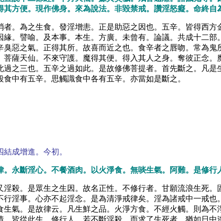
得其方便。現作佛身。來為說法。非毀禁戒。讚淫怒癡。命終自
消者。為之生食。發淫增恚。正是助惡之因也。五辛。皆得西方
因緣。譬喻。及本事。本生。方廣。未曾有。論議。共成十二部
辛臭惡之氣。正得其所。故喜而近之也。食辛者之唇吻。常為鬼
。菩薩天仙。不來守護。魔得其便。得入其人之身。奪彼正念。
此過之三也。五辛之過如此。是故修佛菩提者。首先斷之。凡是
段食中有五辛。思觸識食中各有五辛。亦當如是斷之。
。
四結成增進。今初。
律。永斷淫心。不餐酒肉。以火淨食。無啖生氣。阿難。是修行
又淫殺。是眾生之生因。故名正性。不修行者。甘願流浪生死。
不行淫事。心亦不起淫念。是為清淨戒律矣。淫為諸戒中一戒也
食生氣。是故律云。凡生鮮之品。火淨方食。不經火觸。則為不
情。皆從此生。修行人。若不斷淫殺。而求了生死者。猶如日中