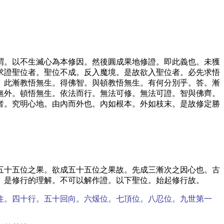
謂。以不生滅心為本修因。然後圓成果地修證。即此義也。未獲
求證聖位者。聖位不成。反入魔境。是故欲入聖位者。必先求悟
。此漸教悟無生。得佛智。與頓教悟無生。有何分別乎。答。漸
無外。頓悟無生。依法而行。無法可修。無法可證。智與佛齊。
者。究明心地。由內而外也。內如根本。外如枝末。是故修定勝
五十五位之果。欲成五十五位之果故。先成三漸次之因心也。古
。是修行的理解。不可以解作證。以下聖位。始起修行故。
住。四十行。五十回向。六煖位。七頂位。八忍位。九世第一