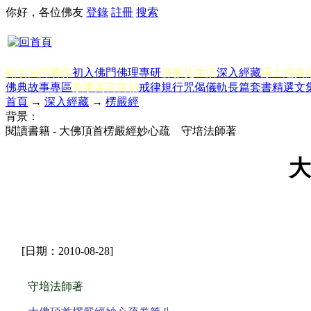
你好，各位佛友
登錄
註冊
搜索
知名法師著作
初入佛門
佛理專研
佛教徒生活
深入經藏
淨土經典
佛典故事專區
故事寓言書籍
戒律規行
咒偈儀軌
長篇套書
精選文
首頁
→
深入經藏
→
楞嚴經
背景：
閱讀書籍 - 大佛頂首楞嚴經妙心疏 守培法師著
大
[日期：2010-08-28]
守培法師著