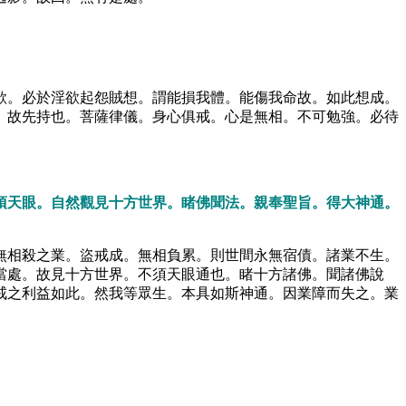
欲。必於淫欲起怨賊想。謂能損我體。能傷我命故。如此想成。
。故先持也。菩薩律儀。身心俱戒。心是無相。不可勉強。必待
須天眼。自然觀見十方世界。睹佛聞法。親奉聖旨。得大神通。
無相殺之業。盜戒成。無相負累。則世間永無宿債。諸業不生。
當處。故見十方世界。不須天眼通也。睹十方諸佛。聞諸佛說
戒之利益如此。然我等眾生。本具如斯神通。因業障而失之。業