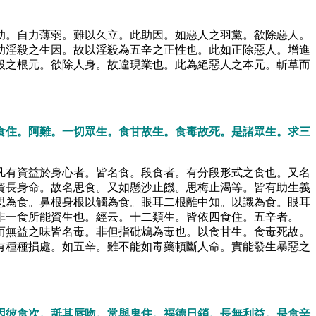
助。自力薄弱。難以久立。此助因。如惡人之羽黨。欲除惡人。
助淫殺之生因。故以淫殺為五辛之正性也。此如正除惡人。增進
殺之根元。欲除人身。故違現業也。此為絕惡人之本元。斬草而
食住。阿難。一切眾生。食甘故生。食毒故死。是諸眾生。求三
凡有資益於身心者。皆名食。段食者。有分段形式之食也。又名
資長身命。故名思食。又如懸沙止饑。思梅止渴等。皆有助生義
思為食。鼻根身根以觸為食。眼耳二根離中知。以識為食。眼耳
非一食所能資生也。經云。十二類生。皆依四食住。五辛者。
而無益之味皆名毒。非但指砒鴆為毒也。以食甘生。食毒死故。
有種種損處。如五辛。雖不能如毒藥頓斷人命。實能發生暴惡之
因彼食次。舐其唇吻。常與鬼住。福德日銷。長無利益。是食辛