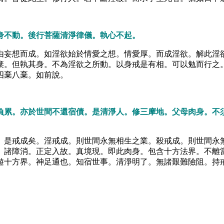
身不動。後行菩薩清淨律儀。執心不起。
由妄想而成。如淫欲始於情愛之想。情愛厚。而成淫欲。解此淫
棄。但執其身。不為淫欲之所動。以身戒是有相。可以勉而行之
四棄八棄。如前說。
負累。亦於世間不還宿債。是清淨人。修三摩地。父母肉身。不
。是戒成矣。淫戒成。則世間永無相生之業。殺戒成。則世間永
。諸障消。正定入故。真境現。即此肉身。包含十方法界。不離
遊十方界。神足通也。知宿世事。清淨明了。無諸艱難險阻。持