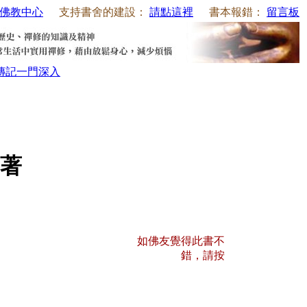
佛教中心
支持書舍的建設：
請點這裡
書本報錯：
留言板
傳記
一門深入
著
如佛友覺得此書不
錯，請按