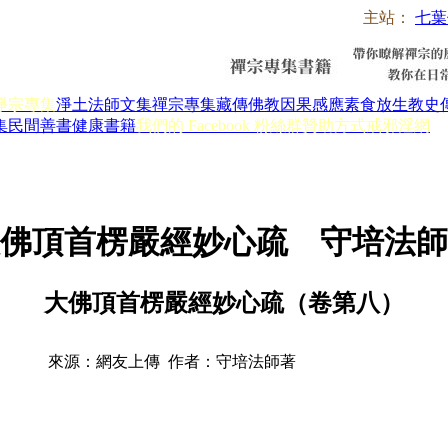
主站：
七葉
淨宗專集
淨土法師文集
禪宗專集
藏傳佛教
因果感應
素食放生
教史
集
民間善書
健康書籍
我們的 Facebook 粉絲群
贊助方式
戒邪淫網
佛頂首楞嚴經妙心疏 守培法師
大佛頂首楞嚴經妙心疏（卷第八）
來源：網友上傳 作者：守培法師著