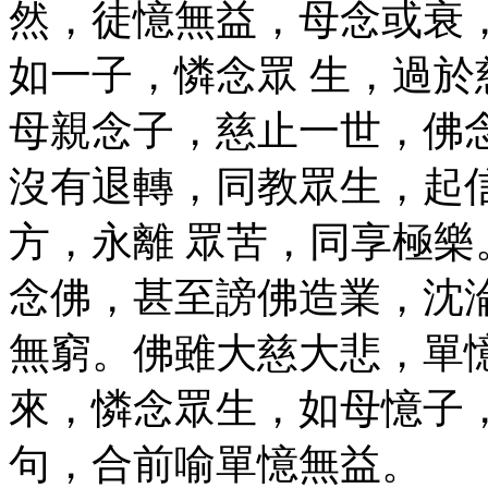
然，徒憶無益，母念或衰
如一子，憐念眾 生，過
母親念子，慈止一世，佛
沒有退轉，同教眾生，起
方，永離 眾苦，同享極
念佛，甚至謗佛造業，沈
無窮。佛雖大慈大悲，單
來，憐念眾生，如母憶子
句，合前喻單憶無益。