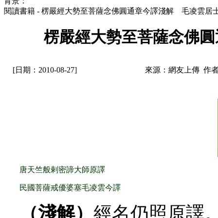
背景：
閱讀書籍 - 楞嚴經大勢至菩薩念佛圓通章今譯淺解 毛凌雲居
楞嚴經大勢至菩薩念佛圓
[日期：2010-08-27]
來源：網友上傳 作
唐天竺般剌密諦大師原譯
民國菩薩戒優婆塞毛凌雲今譯
（淺解）
經名仍照原譯