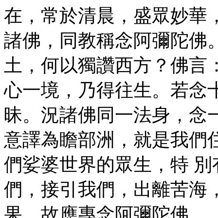
在，常於清晨，盛眾妙華
諸佛，同教稱念阿彌陀佛
土，何以獨讚西方？佛言
心一境，乃得往生。若念
昧。況諸佛同一法身，念
意譯為瞻部洲，就是我們
們娑婆世界的眾生，特 
們，接引我們，出離苦海
果，故應專念阿彌陀佛。