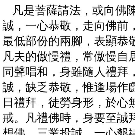
凡是菩薩請法，或向佛陳
誠，一心恭敬，走向佛前
最低部份的兩腳，表顯恭
凡夫的傲慢禮，常傲慢自
同聲唱和，身雖隨人禮拜
誠，缺乏恭敬，惟逢場作
日禮拜，徒勞身形，於心
戒。凡禮佛時，身要至誠
想佛，三業投誠，一心懇