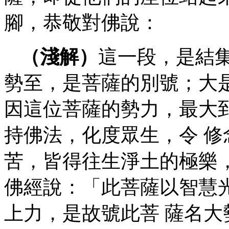
腳，恭敬對佛說：
（淺解）
這一段，是結
勢至，是菩薩的別號；大
因這位菩薩的勢力，最大
持佛法，化度眾生，令 
苦，皆得往生淨土的極樂
佛經說：「此菩薩以智慧
上力，是故號此菩 薩名