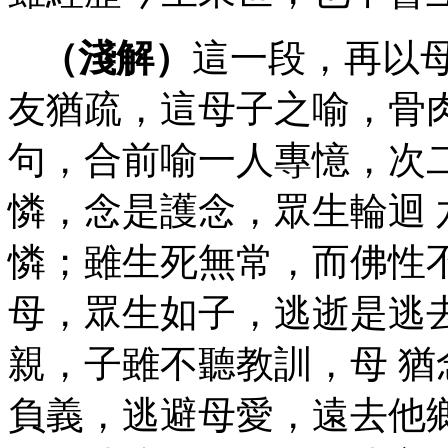
（淺解）
這一段，再以
友猶疏，這母子之喻，骨
句，合前喻一人專憶，次
憐，念是護念，眾生輪迴
憐；雖生死無常，而佛性
母，眾生如子，逃逝是逃
親，子雖不聽教訓，母 
負義，逃避母愛，遠去他