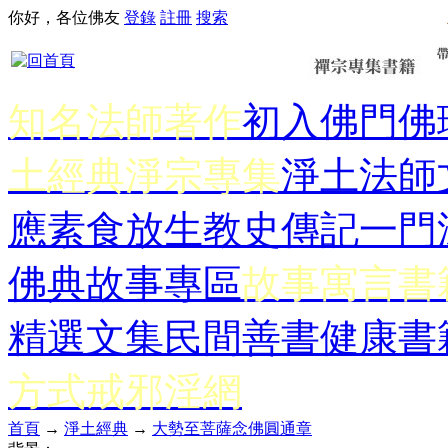
你好，各位佛友
登錄
註冊
搜索
知名法師著作
初入佛門
佛
土經典
淨宗專集
淨土法師
應
素食放生
教史傳記
一門
佛典故事專區
故事寓言書
精選文集
民間善書
健康書
方式
戒邪淫網
首頁
→
淨土經典
→
大勢至菩薩念佛圓通章