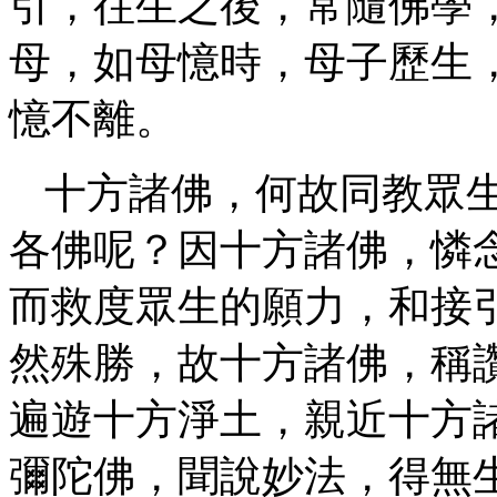
引，往生之後，常隨佛學
母，如母憶時，母子歷生
憶不離。
十方諸佛，何故同教眾生
各佛呢？因十方諸佛，憐
而救度眾生的願力，和接
然殊勝，故十方諸佛，稱
遍遊十方淨土，親近十方
彌陀佛，聞說妙法，得無