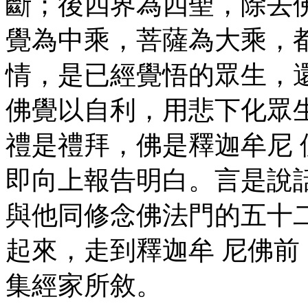
斷；後四界為四聖，除去
覺為中乘，菩薩為大乘，
情，是已經覺悟的眾生，
佛覺以自利，用悲下化眾
禮是禮拜，佛是釋迦牟尼
即向上報告明白。言是說
與他同修念佛法門的五十
起來，走到釋迦牟 尼佛
集經家所敘。