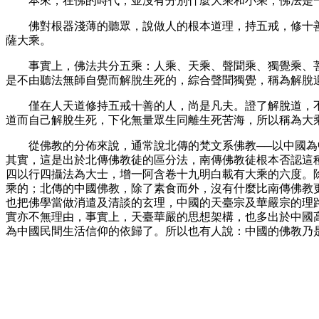
本來，在佛的時代，並沒有分別什麼大乘和小乘，佛法是
佛對根器淺薄的聽眾，說做人的根本道理，持五戒，修十
薩大乘。
事實上，佛法共分五乘：人乘、天乘、聲聞乘、獨覺乘、
是不由聽法無師自覺而解脫生死的，綜合聲聞獨覺，稱為解脫
僅在人天道修持五戒十善的人，尚是凡夫。證了解脫道，
道而自己解脫生死，下化無量眾生同離生死苦海，所以稱為大
從佛教的分佈來說，通常說北傳的梵文系佛教──以中國
其實，這是出於北傳佛教徒的區分法，南傳佛教徒根本否認這
四以行四攝法為大士，增一阿含卷十九明白載有大乘的六度。
乘的；北傳的中國佛教，除了素食而外，沒有什麼比南傳佛教
也把佛學當做消遣及清談的玄理，中國的天臺宗及華嚴宗的理
實亦不無理由，事實上，天臺華嚴的思想架構，也多出於中國
為中國民間生活信仰的依歸了。所以也有人說：中國的佛教乃