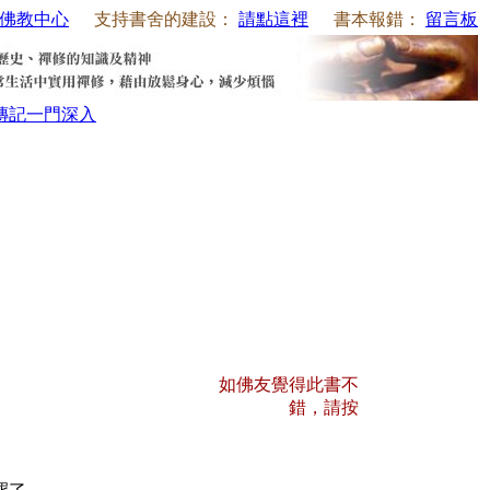
佛教中心
支持書舍的建設：
請點這裡
書本報錯：
留言板
傳記
一門深入
如佛友覺得此書不
錯，請按