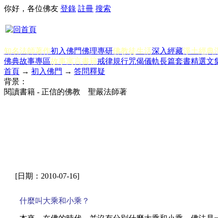
你好，各位佛友
登錄
註冊
搜索
知名法師著作
初入佛門
佛理專研
佛教徒生活
深入經藏
淨土經典
佛典故事專區
故事寓言書籍
戒律規行
咒偈儀軌
長篇套書
精選文
首頁
→
初入佛門
→
答問釋疑
背景：
閱讀書籍 - 正信的佛教 聖嚴法師著
[日期：2010-07-16]
什麼叫大乘和小乘？