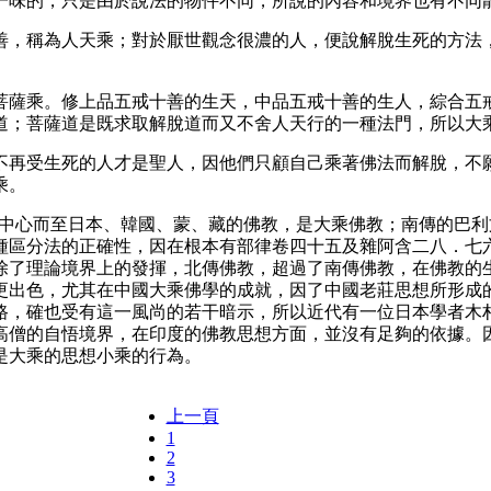
一味的，只是由於說法的物件不同，所說的內容和境界也有不同
善，稱為人天乘；對於厭世觀念很濃的人，便說解脫生死的方法
菩薩乘。修上品五戒十善的生天，中品五戒十善的生人，綜合五
道；菩薩道是既求取解脫道而又不舍人天行的一種法門，所以大
不再受生死的人才是聖人，因他們只顧自己乘著佛法而解脫，不
乘。
為中心而至日本、韓國、蒙、藏的佛教，是大乘佛教；南傳的巴利
種區分法的正確性，因在根本有部律卷四十五及雜阿含二八．七
除了理論境界上的發揮，北傳佛教，超過了南傳佛教，在佛教的
更出色，尤其在中國大乘佛學的成就，因了中國老莊思想所形成
路，確也受有這一風尚的若干暗示，所以近代有一位日本學者木
高僧的自悟境界，在印度的佛教思想方面，並沒有足夠的依據。
是大乘的思想小乘的行為。
上一頁
1
2
3