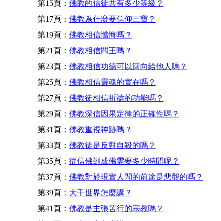
第15頁：
佛教的信徒共有多少等級？
第17頁：
佛教為什麼要信仰三寶？
第19頁：
佛教相信懺悔嗎？
第21頁：
佛教相信閻王嗎？
第23頁：
佛教相信功德可以回向給他人嗎？
第25頁：
佛教相信靈魂的實在嗎？
第27頁：
佛教徒相信祈禱的功能嗎？
第29頁：
佛教深信因果定律的正確性嗎？
第31頁：
佛教重視神跡嗎？
第33頁：
佛教徒是反對自殺的嗎？
第35頁：
從信佛到成佛需要多少時間呢？
第37頁：
佛教對於現實人間的前途是悲觀的嗎？
第39頁：
大千世界怎麼講？
第41頁：
佛教是主張苦行的宗教嗎？