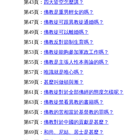
第43頁：
四大皆空怎麼講？
第45頁：
佛教是重男輕女的嗎？
第47頁：
佛教徒可跟異教徒通婚嗎？
第49頁：
佛教徒可以離婚嗎？
第51頁：
佛教反對節制生育嗎？
第53頁：
佛教徒能夠參加軍政工作嗎？
第55頁：
佛教是主張人性本善論的嗎？
第57頁：
唯識就是唯心嗎？
第59頁：
甚麼叫做頓與漸？
第61頁：
佛教徒對於全部佛經的態度怎樣呢？
第63頁：
佛教徒禁看異教的書籍嗎？
第65頁：
佛教的苦相當於基督教的罪嗎？
第67頁：
佛教對於中國的貢獻是甚麼？
第69頁：
和尚、尼姑、居士是甚麼？