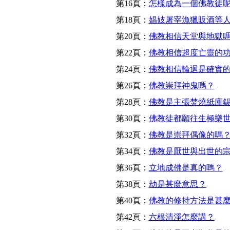
第16頁：
怎樣成為一個佛教徒
第18頁：
娼妓屠宰漁獵販酒等
第20頁：
佛教相信天堂與地獄
第22頁：
佛教相信超度亡靈的
第24頁：
佛教相信輪迴是確實
第26頁：
佛教崇拜神鬼嗎？
第28頁：
佛教是主張焚燒紙庫
第30頁：
佛教徒都願往生極樂
第32頁：
佛教是崇拜偶像的嗎
第34頁：
佛教是厭世與出世的
第36頁：
立地成佛是真的嗎？
第38頁：
劫是甚麼意思？
第40頁：
佛教的修持方法是甚
第42頁：
六根清淨怎麼講？