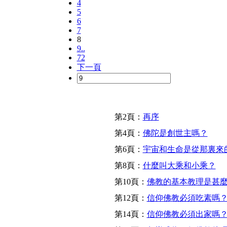
4
5
6
7
8
9..
72
下一頁
第2頁：
再序
第4頁：
佛陀是創世主嗎？
第6頁：
宇宙和生命是從那裏來
第8頁：
什麼叫大乘和小乘？
第10頁：
佛教的基本教理是甚
第12頁：
信仰佛教必須吃素嗎
第14頁：
信仰佛教必須出家嗎