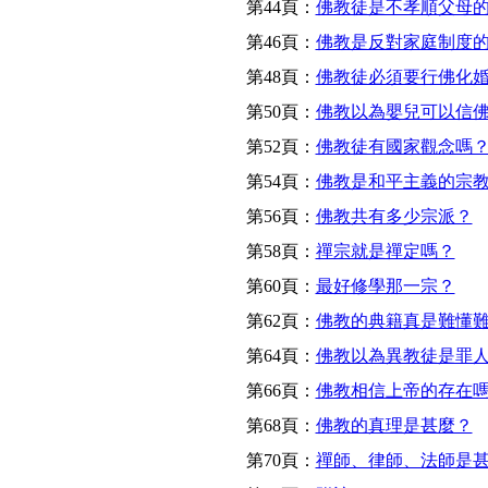
第44頁：
佛教徒是不孝順父母
第46頁：
佛教是反對家庭制度
第48頁：
佛教徒必須要行佛化
第50頁：
佛教以為嬰兒可以信
第52頁：
佛教徒有國家觀念嗎
第54頁：
佛教是和平主義的宗
第56頁：
佛教共有多少宗派？
第58頁：
禪宗就是禪定嗎？
第60頁：
最好修學那一宗？
第62頁：
佛教的典籍真是難懂
第64頁：
佛教以為異教徒是罪
第66頁：
佛教相信上帝的存在
第68頁：
佛教的真理是甚麼？
第70頁：
禪師、律師、法師是