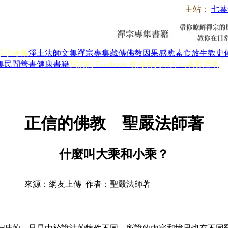
主站：
七葉
淨宗專集
淨土法師文集
禪宗專集
藏傳佛教
因果感應
素食放生
教史
集
民間善書
健康書籍
我們的 Facebook 粉絲群
贊助方式
戒邪淫網
正信的佛教 聖嚴法師著
什麼叫大乘和小乘？
來源：網友上傳 作者：聖嚴法師著