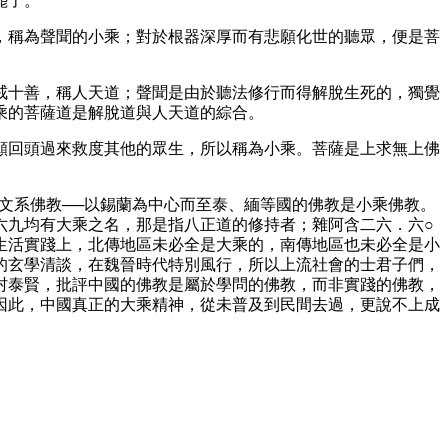
罷了。
，稱為聲聞的小乘；對於根器深厚而有悲願化世的聽眾，便是菩
戒十善，稱人天道；聲聞是由於聽法修行而得解脫生死的，獨覺
乘的菩薩道是解脫道與人天道的綜合。
願回頭過來救度其他的眾生，所以稱為小乘。菩薩是上求無上佛
文系佛教──以錫蘭為中心而至泰、緬等國的佛教是小乘佛教。
六九均有大乘之名，那是指八正道的修持者；雜阿含二六．六○
生活實踐上，北傳地區未必全是大乘的，南傳地區也未必全是小
的玄學清談，在魏晉時代特別風行，所以上流社會的士君子們，
村泰賢，批評中國的佛教是屬於學問的佛教，而非實踐的佛教，
因此，中國真正的大乘精神，從未普及到民間去過，更說不上成