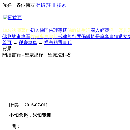
你好，各位佛友
登錄
註冊
搜索
知名法師著作
初入佛門
佛理專研
佛教徒生活
深入經藏
淨土經典
佛典故事專區
故事寓言書籍
戒律規行
咒偈儀軌
長篇套書
精選文
首頁
→
禪宗專集
→
禪宗精選書籍
背景：
閱讀書籍 - 聖嚴說禪 聖嚴法師著
[日期：2016-07-01]
不怕念起，只怕覺遲
問：