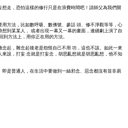
想走，恐怕這樣的修行只是在浪費時間吧！請師父為我們開
用方法，比如數呼吸、數佛號、參話 頭、修不淨觀等等，心
想到某某人， 或者出現一幕又一幕的畫面，連續劇上演了自
回到方法上，用你正在用的方法。
念起，雜念起後老是怨恨自己不用 功，這也不該。如此一來
來說，打妄 念就是打妄念，胡思亂想就是胡思亂想，他不知
即是普通人，在生活中要做到一絲邪念、惡念都沒有並非易