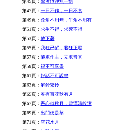
第45頁：
學者恆沙無一悟
第47頁：
一日不作，一日不食
第49頁：
兔角不用無，牛角不用有
第51頁：
求生不得，求死不得
第53頁：
放下著
第55頁：
我狂已醒，君狂正發
第57頁：
隨處作主，立處皆真
第59頁：
福不可享盡
第61頁：
好話不可說盡
第63頁：
解鈴繫鈴
第65頁：
春有百花秋有月
第67頁：
吾心似秋月，碧潭清皎潔
第69頁：
出門便是草
第71頁：
空花水月