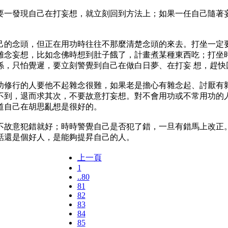
一發現自己在打妄想，就立刻回到方法上；如果一任自己隨著妄
念頭，但正在用功時往往不那麼清楚念頭的來去。打坐一定要
雜念妄想，比如念佛時想到肚子餓了，計畫煮某種東西吃；打坐時
係，只怕覺遲，要立刻警覺到自己在做白日夢、在打妄 想，趕快
行的人要他不起雜念很難，如果老是擔心有雜念起、討厭有雜
不到，退而求其次，不要故意打妄想。對不會用功或不常用功的人
道自己在胡思亂想是很好的。
故意犯錯就好；時時警覺自己是否犯了錯，一旦有錯馬上改正。
話還是個好人，是能夠提昇自己的人。
上一頁
1
..80
81
82
83
84
85