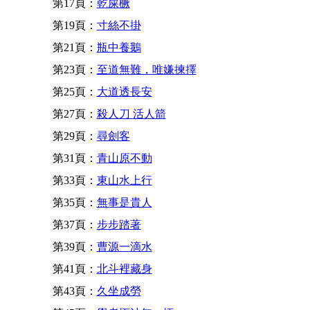
第17頁：
乾屎橛
第19頁：
寸絲不掛
第21頁：
瓶中養鵝
第23頁：
至道無難，唯嫌揀擇
第25頁：
大道透長安
第27頁：
殺人刀 活人箭
第29頁：
尋劍客
第31頁：
青山原不動
第33頁：
東山水上行
第35頁：
無事是貴人
第37頁：
步步踏著
第39頁：
曹源一滴水
第41頁：
北斗裡藏身
第43頁：
久坐成勞