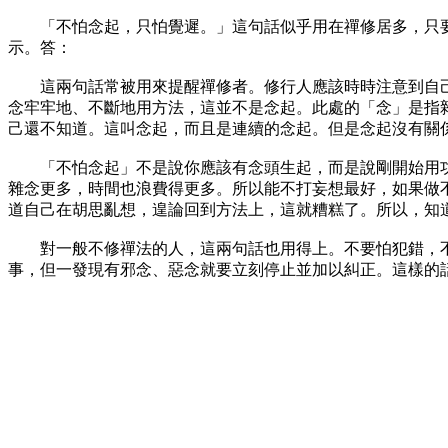
「不怕念起，只怕覺遲。」這句話似乎用在禪修居多，只要
示。答：
這兩句話常被用來提醒禪修者。修行人應該時時注意到自己的
念牢牢地、不斷地用方法，這並不是念起。此處的「念」是指
己還不知道。這叫念起，而且是連續的念起。但是念起沒有關
「不怕念起」不是說你應該有念頭生起，而是說剛開始用功修
雜念更多，時間也浪費得更多。所以能不打妄想最好，如果做
道自己在胡思亂想，遑論回到方法上，這就糟糕了。所以，知
對一般不修禪法的人，這兩句話也用得上。不要怕犯錯，不
事，但一發現有邪念、惡念就要立刻停止並加以糾正。這樣的