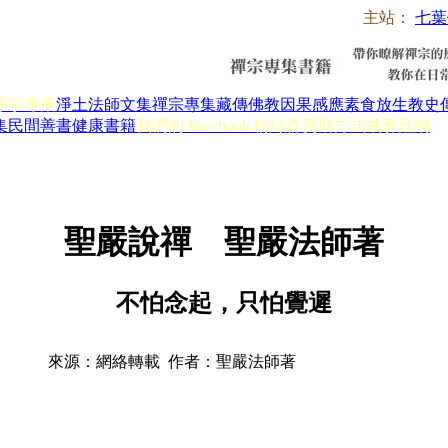
主站：
七葉
淨宗專集
淨土法師文集
禪宗專集
藏傳佛教
因果感應
素食放生
教史
集
民間善書
健康書籍
我們的 Facebook 粉絲群
贊助方式
戒邪淫網
聖嚴說禪 聖嚴法師著
不怕念起，只怕覺遲
來源：網絡轉載 作者：聖嚴法師著