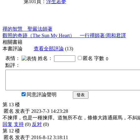
第101頁：
浮生若夢
禪的智慧 聖嚴法師著
觀照的奇跡（The Sun My Heart） 一行禪師著/周和君譯
相關書籍
本書評論
查看全部評論
(13)
表情：
姓名：
匿名
字數
點評：
同意評論聲明
發表
第 13 楼
匿名
发表于
2023-7-3 14:23:28
不揀擇，也是一種揀擇。道無所不在，條條大路通羅馬，不糾
回复
支持
(0)
反对
(0)
第 12 楼
匿名
发表于
2016-8-12 3:18:11