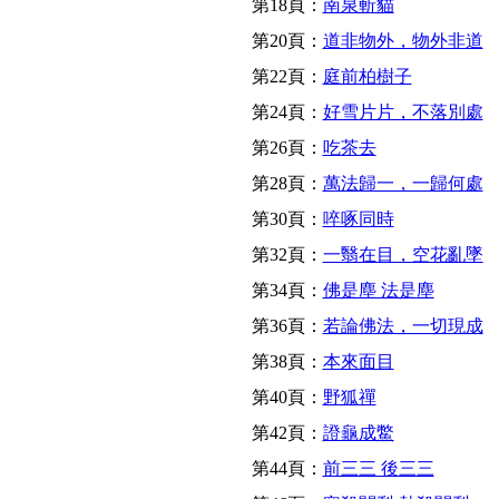
第18頁：
南泉斬貓
第20頁：
道非物外，物外非道
第22頁：
庭前柏樹子
第24頁：
好雪片片，不落別處
第26頁：
吃茶去
第28頁：
萬法歸一，一歸何處
第30頁：
啐啄同時
第32頁：
一翳在目，空花亂墜
第34頁：
佛是塵 法是塵
第36頁：
若論佛法，一切現成
第38頁：
本來面目
第40頁：
野狐禪
第42頁：
證龜成鱉
第44頁：
前三三 後三三