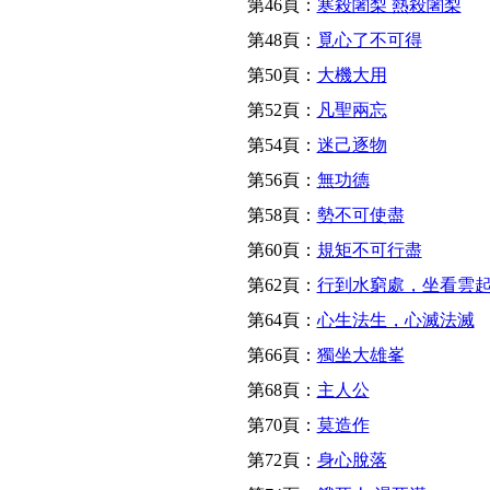
第46頁：
寒殺闍梨 熱殺闍梨
第48頁：
覓心了不可得
第50頁：
大機大用
第52頁：
凡聖兩忘
第54頁：
迷己逐物
第56頁：
無功德
第58頁：
勢不可使盡
第60頁：
規矩不可行盡
第62頁：
行到水窮處，坐看雲
第64頁：
心生法生，心滅法滅
第66頁：
獨坐大雄峯
第68頁：
主人公
第70頁：
莫造作
第72頁：
身心脫落