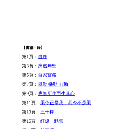
【書籍目錄】
第1頁：
自序
第3頁：
廓然無聖
第5頁：
自家寶藏
第7頁：
風動 幡動 心動
第9頁：
應無所住而生其心
第11頁：
渠今正是我，我今不是渠
第13頁：
三十棒
第15頁：
紅爐一點雪