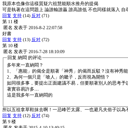
我原本也像你這樣質疑六祖慧能順水推舟的提偈
可是執著在這問題上 論誰輸誰贏 誰高誰低 不也同樣就落入 自
回复
支持
(14)
反对
(71)
第 11 楼
匿名
发表于
2016-8-2 22:07:58
好書
回复
支持
(13)
反对
(72)
第 10 楼
匿名
发表于
2016-7-28 18:10:09
回复
納悶
的评论
多年來一直納悶？
1、「惠能」的偈全是順著「神秀」的偈而反駁？沒有神秀
2、為何一個只是「嗆人」的畿子，反而視為開悟？
如同很多事，要提出正面建議不易，但要順著別人的思考予
著實容易許多…
這是我多年一直納悶的
所以五祖拿草鞋抹去啊！一忌峰芒太露、一也避凡夫俗子以為
回复
支持
(12)
反对
(74)
第 9 楼
匿名
发表于
2015-4-10 13:40:15