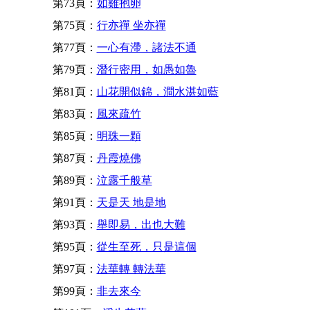
第73頁：
如雞抱卵
第75頁：
行亦禪 坐亦禪
第77頁：
一心有滯，諸法不通
第79頁：
潛行密用，如愚如魯
第81頁：
山花開似錦，澗水湛如藍
第83頁：
風來疏竹
第85頁：
明珠一顆
第87頁：
丹霞燒佛
第89頁：
泣露千般草
第91頁：
天是天 地是地
第93頁：
舉即易，出也大難
第95頁：
從生至死，只是這個
第97頁：
法華轉 轉法華
第99頁：
非去來今