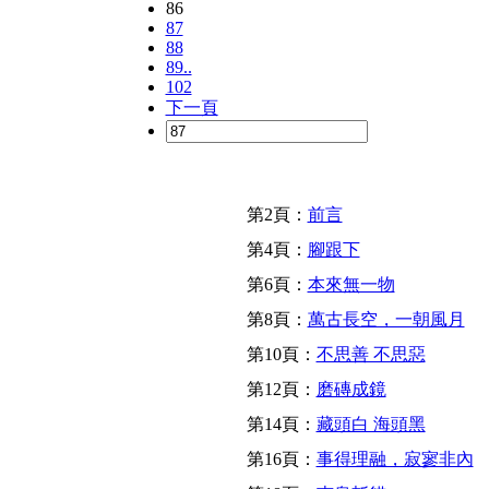
86
87
88
89..
102
下一頁
第2頁：
前言
第4頁：
腳跟下
第6頁：
本來無一物
第8頁：
萬古長空，一朝風月
第10頁：
不思善 不思惡
第12頁：
磨磚成鏡
第14頁：
藏頭白 海頭黑
第16頁：
事得理融，寂寥非內