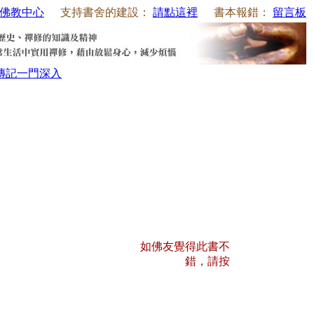
佛教中心
支持書舍的建設：
請點這裡
書本報錯：
留言板
傳記
一門深入
如佛友覺得此書不
錯，請按