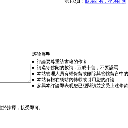
第102頁：
臥時即有，坐時即無
評論聲明
評論要尊重該書籍的作者
請遵守佛陀的教誨 - 五戒十善，不要謾罵
本站管理人員有權保留或刪除其管轄留言中
本站有權在網站內轉載或引用您的評論
參與本評論即表明您已經閱讀並接受上述條
纏於揀擇，接受即可。