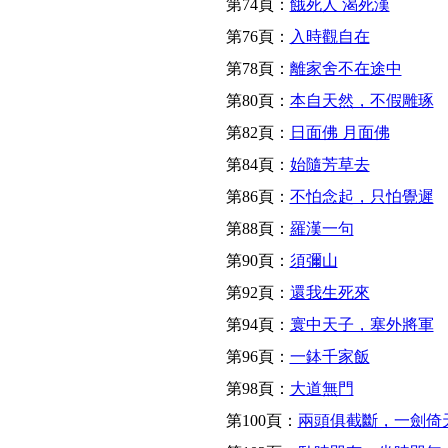
第74頁：
餓死人 渴死漢
第76頁：
入時觀自在
第78頁：
離家舍不在途中
第80頁：
本自天然，不假雕琢
第82頁：
日面佛 月面佛
第84頁：
始隨芳草去
第86頁：
不怕念起，只怕覺遲
第88頁：
羅漢一句
第90頁：
須彌山
第92頁：
還我生死來
第94頁：
寰中天子，塞外將軍
第96頁：
一鉢千家飯
第98頁：
大道無門
第100頁：
兩頭俱截斷，一劍倚