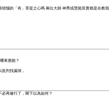
尋煩惱的「有」菩提之心嗎 兩位大師 神秀或慧能其實都是在教我們
能哪來惠能？
以批判找漏洞，
不必再修行了，閣下以為如何？