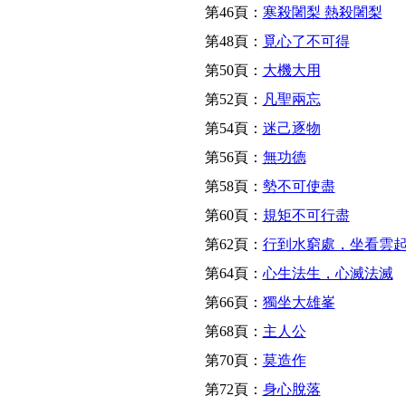
第46頁：
寒殺闍梨 熱殺闍梨
第48頁：
覓心了不可得
第50頁：
大機大用
第52頁：
凡聖兩忘
第54頁：
迷己逐物
第56頁：
無功德
第58頁：
勢不可使盡
第60頁：
規矩不可行盡
第62頁：
行到水窮處，坐看雲
第64頁：
心生法生，心滅法滅
第66頁：
獨坐大雄峯
第68頁：
主人公
第70頁：
莫造作
第72頁：
身心脫落