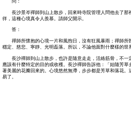
問：
長沙景岑禪師到山上散步，回來時寺院管理人問他去了那裡
徉，這種心境真令人羨慕。請師父開示。
答：
禪師所懷抱的心境一片和風煦日，沒有狂風暴雨；禪師所體
穩定、慈悲、寧靜、光明磊落。所以，不論他面對什麼樣的世
長沙禪師到山上散步，也許是隨意走走，活絡筋骨，不一定是
應該有什麼特定的目的或收穫。長沙禪師告訴他：「始隨芳草
著美麗的花瓣回來的。心境悠然無滯，步步都是芳草和落花。
易了。