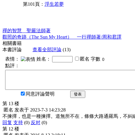
第101頁：
浮生若夢
禪的智慧 聖嚴法師著
觀照的奇跡（The Sun My Heart） 一行禪師著/周和君譯
相關書籍
本書評論
查看全部評論
(13)
表情：
姓名：
匿名
字數
點評：
同意評論聲明
發表
第 13 楼
匿名
发表于
2023-7-3 14:23:28
不揀擇，也是一種揀擇。道無所不在，條條大路通羅馬，不糾
回复
支持
(0)
反对
(0)
第 12 楼