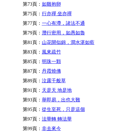
第73頁：
如雞抱卵
第75頁：
行亦禪 坐亦禪
第77頁：
一心有滯，諸法不通
第79頁：
潛行密用，如愚如魯
第81頁：
山花開似錦，澗水湛如藍
第83頁：
風來疏竹
第85頁：
明珠一顆
第87頁：
丹霞燒佛
第89頁：
泣露千般草
第91頁：
天是天 地是地
第93頁：
舉即易，出也大難
第95頁：
從生至死，只是這個
第97頁：
法華轉 轉法華
第99頁：
非去來今