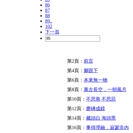
86
87
88
89..
102
下一頁
第2頁：
前言
第4頁：
腳跟下
第6頁：
本來無一物
第8頁：
萬古長空，一朝風月
第10頁：
不思善 不思惡
第12頁：
磨磚成鏡
第14頁：
藏頭白 海頭黑
第16頁：
事得理融，寂寥非內