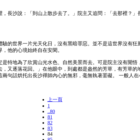
，長沙說：「到山上散步去了。」院主又追問：「去那裡？」長
驗的世界一片光天化日，沒有黑暗罪惡。並不是這世界沒有狂風
界，他的心境始終自在安閑。
特地為了欣賞山光水色、自然美景而去。可是院主沒有開悟，
去，又逐落花回。」在他眼中，到處都是盎然的芳草，有芳草的地
這兩句話烘托出長沙禪師內心的無邪，毫無執著罣礙。 一般人在
上一頁
1
..80
81
82
83
84
85