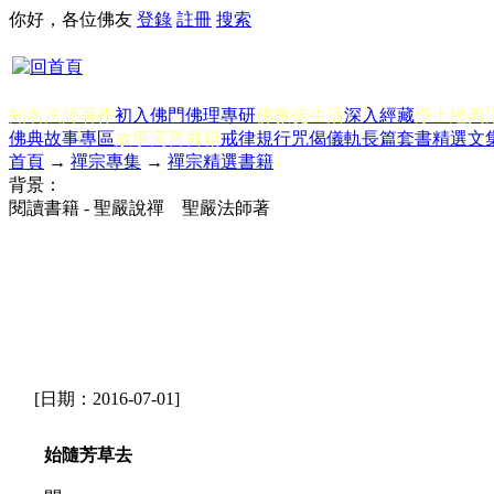
你好，各位佛友
登錄
註冊
搜索
知名法師著作
初入佛門
佛理專研
佛教徒生活
深入經藏
淨土經典
佛典故事專區
故事寓言書籍
戒律規行
咒偈儀軌
長篇套書
精選文
首頁
→
禪宗專集
→
禪宗精選書籍
背景：
閱讀書籍 - 聖嚴說禪 聖嚴法師著
[日期：2016-07-01]
始隨芳草去