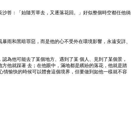
沙答：「始隨芳草去，又逐落花回。」好似整個時空都任他徜
暴雨和黑暗罪惡，而是他的心不受外在環境影響，永遠安詳、
認為他可能去了某個地方、遇到了某 個人、見到了某個景，
方他就踩著 去；在他眼中，滿地都是繽紛的落花，他就是踏
心情愉快的時候可以體會這個境界，但要做到如他一樣就不容