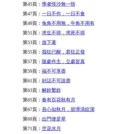
第45頁：
學者恆沙無一悟
第47頁：
一日不作，一日不食
第49頁：
兔角不用無，牛角不用有
第51頁：
求生不得，求死不得
第53頁：
放下著
第55頁：
我狂已醒，君狂正發
第57頁：
隨處作主，立處皆真
第59頁：
福不可享盡
第61頁：
好話不可說盡
第63頁：
解鈴繫鈴
第65頁：
春有百花秋有月
第67頁：
吾心似秋月，碧潭清皎潔
第69頁：
出門便是草
第71頁：
空花水月