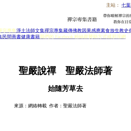
主站：
七葉
淨宗專集
淨土法師文集
禪宗專集
藏傳佛教
因果感應
素食放生
教史
集
民間善書
健康書籍
我們的 Facebook 粉絲群
贊助方式
戒邪淫網
聖嚴說禪 聖嚴法師著
始隨芳草去
來源：網絡轉載 作者：聖嚴法師著