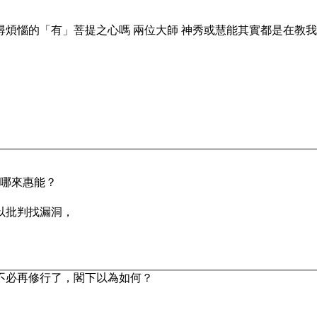
尋煩惱的「有」菩提之心嗎 兩位大師 神秀或慧能其實都是在教我們
能哪來惠能？
以批判找漏洞，
不必再修行了，閣下以為如何？