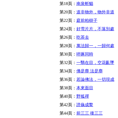
第18頁：
南泉斬貓
第20頁：
道非物外，物外非道
第22頁：
庭前柏樹子
第24頁：
好雪片片，不落別處
第26頁：
吃茶去
第28頁：
萬法歸一，一歸何處
第30頁：
啐啄同時
第32頁：
一翳在目，空花亂墜
第34頁：
佛是塵 法是塵
第36頁：
若論佛法，一切現成
第38頁：
本來面目
第40頁：
野狐禪
第42頁：
證龜成鱉
第44頁：
前三三 後三三