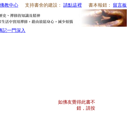
佛教中心
支持書舍的建設：
請點這裡
書本報錯：
留言板
傳記
一門深入
如佛友覺得此書不
錯，請按