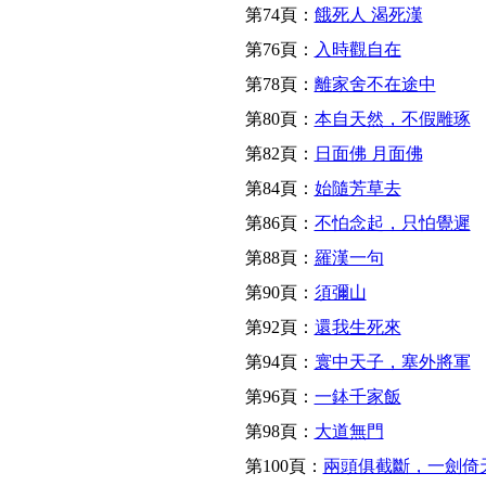
第74頁：
餓死人 渴死漢
第76頁：
入時觀自在
第78頁：
離家舍不在途中
第80頁：
本自天然，不假雕琢
第82頁：
日面佛 月面佛
第84頁：
始隨芳草去
第86頁：
不怕念起，只怕覺遲
第88頁：
羅漢一句
第90頁：
須彌山
第92頁：
還我生死來
第94頁：
寰中天子，塞外將軍
第96頁：
一鉢千家飯
第98頁：
大道無門
第100頁：
兩頭俱截斷，一劍倚