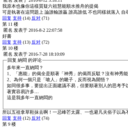
匿名
发表于
2016-8-12 3:18:11
我原本也像你這樣質疑六祖慧能順水推舟的提偈
可是執著在這問題上 論誰輸誰贏 誰高誰低 不也同樣就落入 自
回复
支持
(14)
反对
(71)
第 11 楼
匿名
发表于
2016-8-2 22:07:58
好書
回复
支持
(13)
反对
(72)
第 10 楼
匿名
发表于
2016-7-28 18:10:09
回复
納悶
的评论
多年來一直納悶？
1、「惠能」的偈全是順著「神秀」的偈而反駁？沒有神秀
2、為何一個只是「嗆人」的畿子，反而視為開悟？
如同很多事，要提出正面建議不易，但要順著別人的思考予
著實容易許多…
這是我多年一直納悶的
所以五祖拿草鞋抹去啊！一忌峰芒太露、一也避凡夫俗子以為
回复
支持
(12)
反对
(74)
第 9 楼