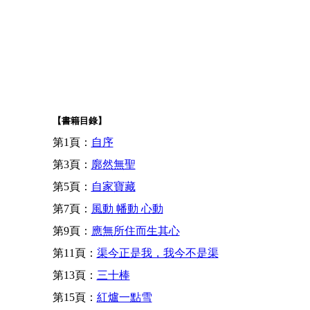
【書籍目錄】
第1頁：
自序
第3頁：
廓然無聖
第5頁：
自家寶藏
第7頁：
風動 幡動 心動
第9頁：
應無所住而生其心
第11頁：
渠今正是我，我今不是渠
第13頁：
三十棒
第15頁：
紅爐一點雪