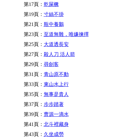
第17頁：
乾屎橛
第19頁：
寸絲不掛
第21頁：
瓶中養鵝
第23頁：
至道無難，唯嫌揀擇
第25頁：
大道透長安
第27頁：
殺人刀 活人箭
第29頁：
尋劍客
第31頁：
青山原不動
第33頁：
東山水上行
第35頁：
無事是貴人
第37頁：
步步踏著
第39頁：
曹源一滴水
第41頁：
北斗裡藏身
第43頁：
久坐成勞