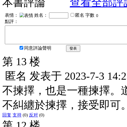
本書評論
查看全部評
表情：
姓名：
匿名
字數
點評：
同意評論聲明
發表
第 13 楼
匿名
发表于
2023-7-3 14:2
不揀擇，也是一種揀擇。
不糾纏於揀擇，接受即可
回复
支持
(0)
反对
(0)
第 12 楼