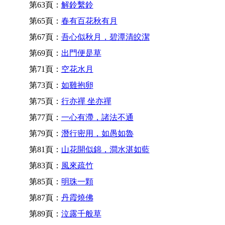
第63頁：
解鈴繫鈴
第65頁：
春有百花秋有月
第67頁：
吾心似秋月，碧潭清皎潔
第69頁：
出門便是草
第71頁：
空花水月
第73頁：
如雞抱卵
第75頁：
行亦禪 坐亦禪
第77頁：
一心有滯，諸法不通
第79頁：
潛行密用，如愚如魯
第81頁：
山花開似錦，澗水湛如藍
第83頁：
風來疏竹
第85頁：
明珠一顆
第87頁：
丹霞燒佛
第89頁：
泣露千般草