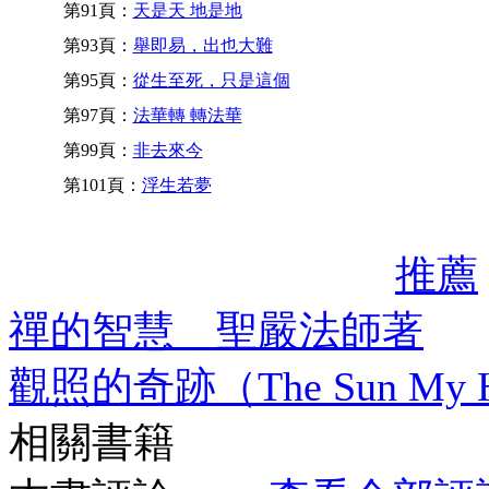
第91頁：
天是天 地是地
第93頁：
舉即易，出也大難
第95頁：
從生至死，只是這個
第97頁：
法華轉 轉法華
第99頁：
非去來今
第101頁：
浮生若夢
推薦
禪的智慧 聖嚴法師著
觀照的奇跡（The Sun M
相關書籍