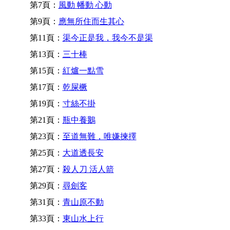
第7頁：
風動 幡動 心動
第9頁：
應無所住而生其心
第11頁：
渠今正是我，我今不是渠
第13頁：
三十棒
第15頁：
紅爐一點雪
第17頁：
乾屎橛
第19頁：
寸絲不掛
第21頁：
瓶中養鵝
第23頁：
至道無難，唯嫌揀擇
第25頁：
大道透長安
第27頁：
殺人刀 活人箭
第29頁：
尋劍客
第31頁：
青山原不動
第33頁：
東山水上行