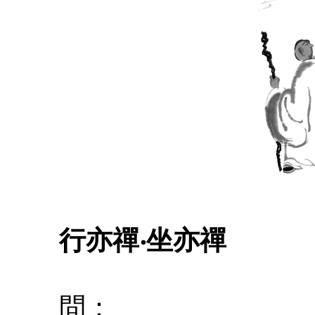
行亦禪‧坐亦禪
問：