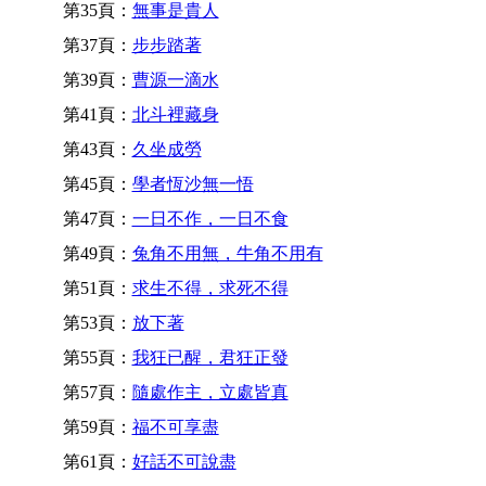
第35頁：
無事是貴人
第37頁：
步步踏著
第39頁：
曹源一滴水
第41頁：
北斗裡藏身
第43頁：
久坐成勞
第45頁：
學者恆沙無一悟
第47頁：
一日不作，一日不食
第49頁：
兔角不用無，牛角不用有
第51頁：
求生不得，求死不得
第53頁：
放下著
第55頁：
我狂已醒，君狂正發
第57頁：
隨處作主，立處皆真
第59頁：
福不可享盡
第61頁：
好話不可說盡