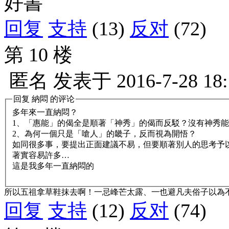
好書
回复
支持
(13)
反对
(72)
第 10 楼
匿名
发表于
2016-7-28 18
回复
納悶
的评论
多年來一直納悶？
1、「惠能」的偈全是順著「神秀」的偈而反駁？沒有神秀
2、為何一個只是「嗆人」的畿子，反而視為開悟？
如同很多事，要提出正面建議不易，但要順著別人的思考予
著實容易許多…
這是我多年一直納悶的
所以五祖拿草鞋抹去啊！一忌峰芒太露、一也避凡夫俗子以為
回复
支持
(12)
反对
(74)