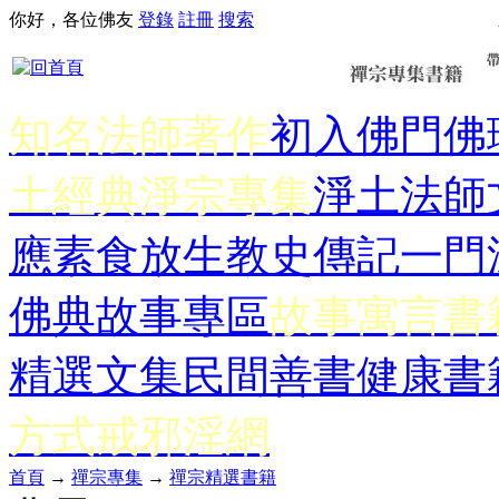
你好，各位佛友
登錄
註冊
搜索
知名法師著作
初入佛門
佛
土經典
淨宗專集
淨土法師
應
素食放生
教史傳記
一門
佛典故事專區
故事寓言書
精選文集
民間善書
健康書
方式
戒邪淫網
首頁
→
禪宗專集
→
禪宗精選書籍