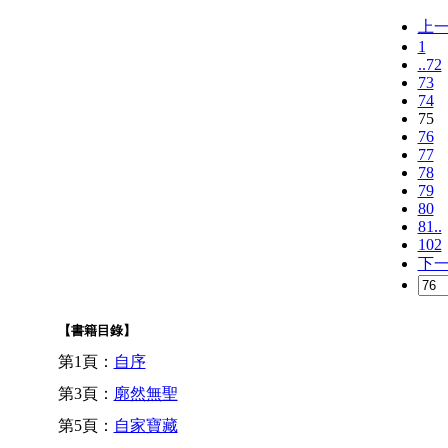
上
1
..72
73
74
75
76
77
78
79
80
81..
102
下
【書籍目錄】
第1頁：
自序
第3頁：
廓然無聖
第5頁：
自家寶藏