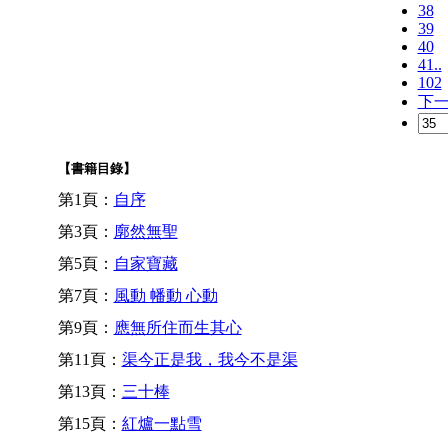
38
39
40
41..
102
下
【書籍目錄】
第1頁：
自序
第3頁：
廓然無聖
第5頁：
自家寶藏
第7頁：
風動 幡動 心動
第9頁：
應無所住而生其心
第11頁：
渠今正是我，我今不是渠
第13頁：
三十棒
第15頁：
紅爐一點雪