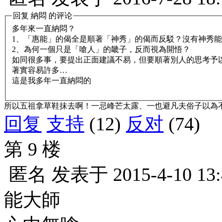
回复
納悶
的评论
多年來一直納悶？
1、「惠能」的偈全是順著「神秀」的偈而反駁？沒有神秀
2、為何一個只是「嗆人」的畿子，反而視為開悟？
如同很多事，要提出正面建議不易，但要順著別人的思考予
著實容易許多…
這是我多年一直納悶的
所以五祖拿草鞋抹去啊！一忌峰芒太露、一也避凡夫俗子以為
回复
支持
(12)
反对
(74)
第 9 楼
匿名
发表于
2015-4-10 13
能大師