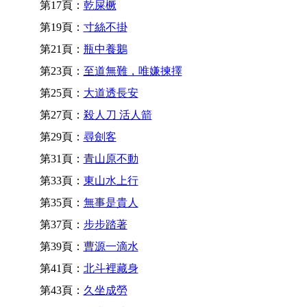
第17頁：
乾屎橛
第19頁：
寸絲不掛
第21頁：
瓶中養鵝
第23頁：
至道無難，唯嫌揀擇
第25頁：
大道透長安
第27頁：
殺人刀 活人箭
第29頁：
尋劍客
第31頁：
青山原不動
第33頁：
東山水上行
第35頁：
無事是貴人
第37頁：
步步踏著
第39頁：
曹源一滴水
第41頁：
北斗裡藏身
第43頁：
久坐成勞