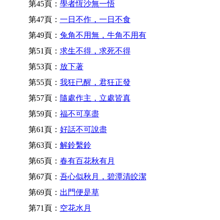
第45頁：
學者恆沙無一悟
第47頁：
一日不作，一日不食
第49頁：
兔角不用無，牛角不用有
第51頁：
求生不得，求死不得
第53頁：
放下著
第55頁：
我狂已醒，君狂正發
第57頁：
隨處作主，立處皆真
第59頁：
福不可享盡
第61頁：
好話不可說盡
第63頁：
解鈴繫鈴
第65頁：
春有百花秋有月
第67頁：
吾心似秋月，碧潭清皎潔
第69頁：
出門便是草
第71頁：
空花水月