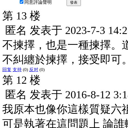
同意評論聲明
發表
第 13 楼
匿名
发表于
2023-7-3 14:2
不揀擇，也是一種揀擇。
不糾纏於揀擇，接受即可
回复
支持
(0)
反对
(0)
第 12 楼
匿名
发表于
2016-8-12 3:1
我原本也像你這樣質疑六
可是執著在這問題上 論誰