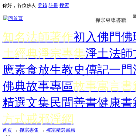
你好，各位佛友
登錄
註冊
搜索
知名法師著作
初入佛門
佛
土經典
淨宗專集
淨土法師
應
素食放生
教史傳記
一門
佛典故事專區
故事寓言書
精選文集
民間善書
健康書
方式
戒邪淫網
首頁
→
禪宗專集
→
禪宗精選書籍