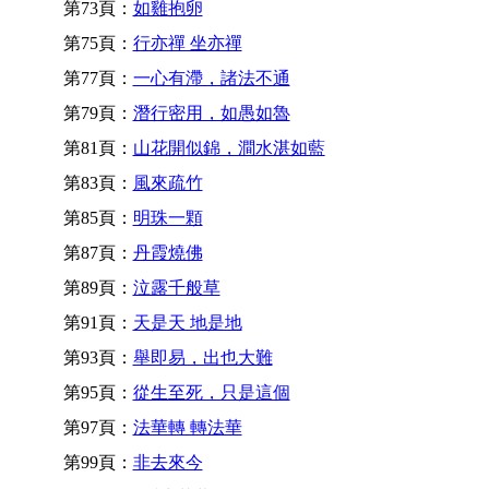
第73頁：
如雞抱卵
第75頁：
行亦禪 坐亦禪
第77頁：
一心有滯，諸法不通
第79頁：
潛行密用，如愚如魯
第81頁：
山花開似錦，澗水湛如藍
第83頁：
風來疏竹
第85頁：
明珠一顆
第87頁：
丹霞燒佛
第89頁：
泣露千般草
第91頁：
天是天 地是地
第93頁：
舉即易，出也大難
第95頁：
從生至死，只是這個
第97頁：
法華轉 轉法華
第99頁：
非去來今