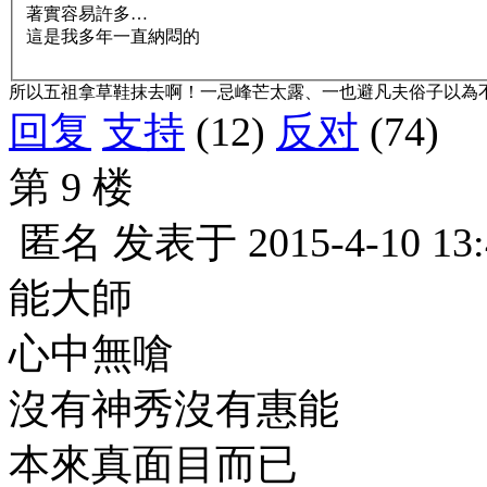
著實容易許多…
這是我多年一直納悶的
所以五祖拿草鞋抹去啊！一忌峰芒太露、一也避凡夫俗子以為
回复
支持
(12)
反对
(74)
第 9 楼
匿名
发表于
2015-4-10 13
能大師
心中無嗆
沒有神秀沒有惠能
本來真面目而已