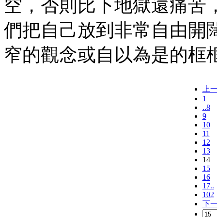
空，否則比下地獄還痛苦
們把自己放到非常自由開
窄的觀念或自以為是的框
上
1
..8
9
10
11
12
13
14
15
16
17..
102
下