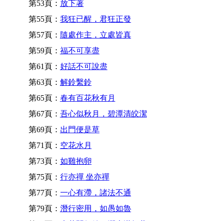
第53頁：
放下著
第55頁：
我狂已醒，君狂正發
第57頁：
隨處作主，立處皆真
第59頁：
福不可享盡
第61頁：
好話不可說盡
第63頁：
解鈴繫鈴
第65頁：
春有百花秋有月
第67頁：
吾心似秋月，碧潭清皎潔
第69頁：
出門便是草
第71頁：
空花水月
第73頁：
如雞抱卵
第75頁：
行亦禪 坐亦禪
第77頁：
一心有滯，諸法不通
第79頁：
潛行密用，如愚如魯