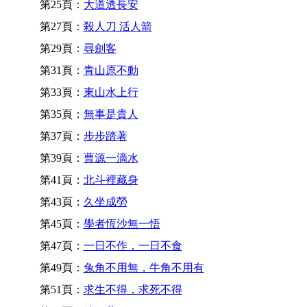
第25頁：
大道透長安
第27頁：
殺人刀 活人箭
第29頁：
尋劍客
第31頁：
青山原不動
第33頁：
東山水上行
第35頁：
無事是貴人
第37頁：
步步踏著
第39頁：
曹源一滴水
第41頁：
北斗裡藏身
第43頁：
久坐成勞
第45頁：
學者恆沙無一悟
第47頁：
一日不作，一日不食
第49頁：
兔角不用無，牛角不用有
第51頁：
求生不得，求死不得