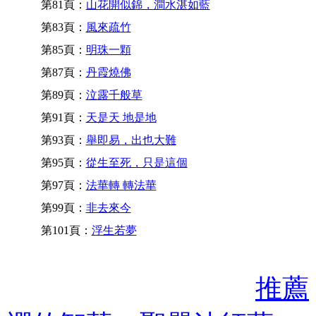
第81頁：
山花開似錦，澗水湛如藍
第83頁：
風來疏竹
第85頁：
明珠一顆
第87頁：
丹霞燒佛
第89頁：
泣露千般草
第91頁：
天是天 地是地
第93頁：
舉即易，出也大難
第95頁：
從生至死，只是這個
第97頁：
法華轉 轉法華
第99頁：
非去來今
第101頁：
浮生若夢
推薦