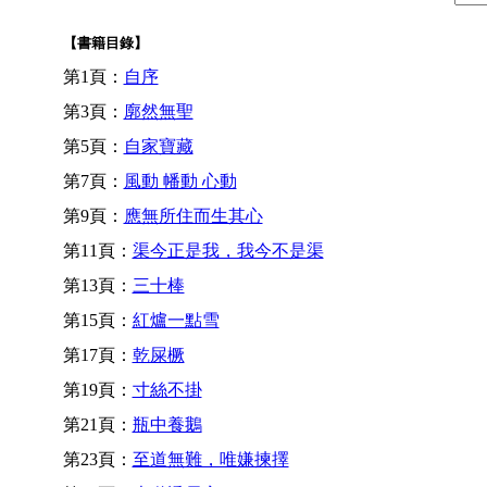
【書籍目錄】
第1頁：
自序
第3頁：
廓然無聖
第5頁：
自家寶藏
第7頁：
風動 幡動 心動
第9頁：
應無所住而生其心
第11頁：
渠今正是我，我今不是渠
第13頁：
三十棒
第15頁：
紅爐一點雪
第17頁：
乾屎橛
第19頁：
寸絲不掛
第21頁：
瓶中養鵝
第23頁：
至道無難，唯嫌揀擇