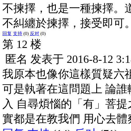
不揀擇，也是一種揀擇。
不糾纏於揀擇，接受即可
回复
支持
(0)
反对
(0)
第 12 楼
匿名
发表于
2016-8-12 3:1
我原本也像你這樣質疑六
可是執著在這問題上 論誰
入 自尋煩惱的「有」菩提
實都是在教我們 用心去體