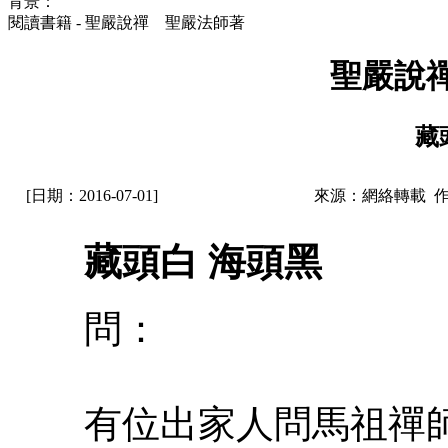
背景：
閱讀書籍 - 聖嚴說禪 聖嚴法師著
聖嚴說
藏
[日期：2016-07-01]
來源：網絡轉載 
藏頭白 海頭黑
問：
有位出家人問馬祖禪師