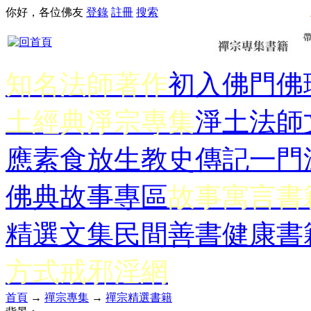
你好，各位佛友
登錄
註冊
搜索
知名法師著作
初入佛門
佛
土經典
淨宗專集
淨土法師
應
素食放生
教史傳記
一門
佛典故事專區
故事寓言書
精選文集
民間善書
健康書
方式
戒邪淫網
首頁
→
禪宗專集
→
禪宗精選書籍