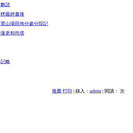
拈數語
華楞嚴經書後
所置山場田地分處分院記
妙蓮老和尚塔
寺記略
推薦
打印
| 錄入：
admin
| 閱讀：
次