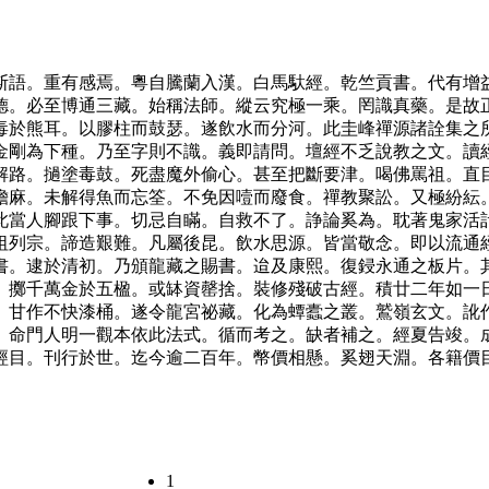
斯語。重有感焉。粵自騰蘭入漢。白馬馱經。乾竺貢書。代有增
德。必至博通三藏。始稱法師。縱云究極一乘。罔識真藥。是故
毒於熊耳。以膠柱而鼓瑟。遂飲水而分河。此圭峰禪源諸詮集之
金剛為下種。乃至字則不識。義即請問。壇經不乏說教之文。讀
解路。撾塗毒鼓。死盡魔外偷心。甚至把斷要津。喝佛罵祖。直
擔麻。未解得魚而忘筌。不免因噎而廢食。禪教聚訟。又極紛紜
此當人腳跟下事。切忌自瞞。自救不了。諍論奚為。耽著鬼家活
祖列宗。諦造艱難。凡屬後昆。飲水思源。皆當敬念。即以流通
書。逮於清初。乃頒龍藏之賜書。迨及康熙。復鋟永通之板片。
。擲千萬金於五楹。或缽資罄捨。裝修殘破古經。積廿二年如一
。甘作不快漆桶。遂令龍宮祕藏。化為蟫蠹之叢。鷲嶺玄文。訛
。命門人明一觀本依此法式。循而考之。缺者補之。經夏告竣。
經目。刊行於世。迄今逾二百年。幣價相懸。奚翅天淵。各籍價
1