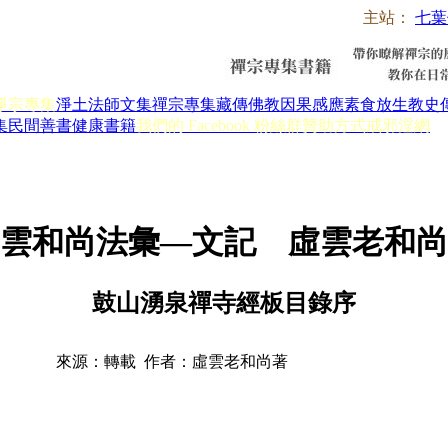
主站：
七葉
淨宗專集
淨土法師文集
禪宗專集
藏傳佛教
因果感應
素食放生
教史
集
民間善書
健康書籍
我們的 Facebook 粉絲群
贊助方式
戒邪淫網
雲和尚法彙—文記 虛雲老和尚
鼓山湧泉禪寺經板目錄序
來源：轉載 作者：虛雲老和尚著