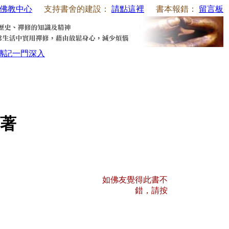
佛教中心
支持書舍的建設：
請點這裡
書本報錯：
留言板
傳記
一門深入
著
如佛友覺得此書不
錯，請按