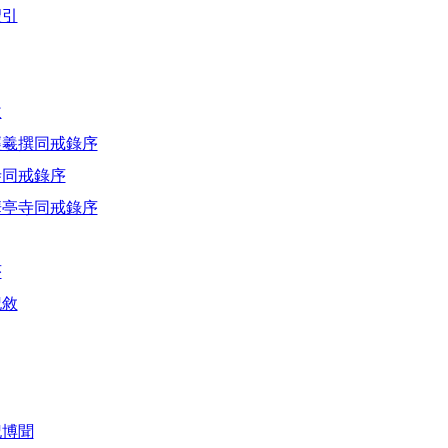
聖引
跋
經羲撰同戒錄序
寺同戒錄序
華亭寺同戒錄序
序
記敘
記博聞