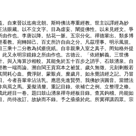
益。自東晉以迄南北朝。斯時佛法專重經教。世主以譯經為妙
正法眼藏。以不立文字。目為虛妄。闡提佛性。以未見經文。爭
所由作也。李唐以降。拈花一脈。五宗分化。禪德輩出。類多博
經看教。宛轉歸己。百丈所許自由之分。凡茲理事。明示風規。
目三乘十二分教為拭瘡疣紙。自非親乘入室之真子。罔知格外提
。此又永明宗鏡錄之所由作也。古德云。「依經解義。三世佛
計。與入海算沙相較。其能免於五十百步之誚乎。石鼓湧泉。自
經教一端而論。溯自閩王貢寫本之祕笈。歲久無徵。元刻剩般若
其間耗心血。費淨財。蒙艱貞。糜歲月。如永覺請經之記。乃冒
日。今者吾輩幸沾法乳。應思先進賢勞。我佛妙演圓音。當體法
作烏焉之馬。爰擬清釐。重記目錄。依補亡之例。立整理之條。
成此經目一卷。題曰鼓山湧泉禪寺經板目錄。查其鉤稽。尚能如
目。尚待改訂。故缺而不錄。予之亟亟於此。所冀禪講四眾。宗