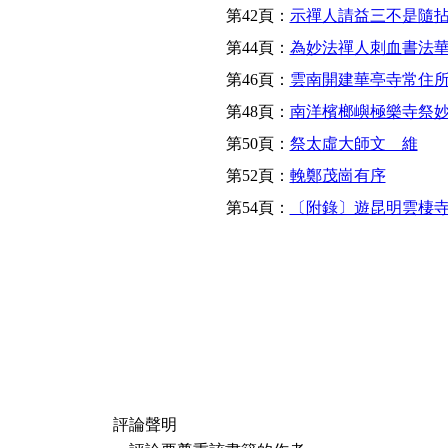
第42頁：
示禪人請益三不是隨
第44頁：
為妙法禪人刺血書法
第46頁：
雲南開建華亭寺常住
第48頁：
南洋檳榔嶼極樂寺祭
第50頁：
祭太虛大師文 維
第52頁：
輓鄭茂崗有序
第54頁：
〔附錄〕遊昆明雲棲
評論聲明