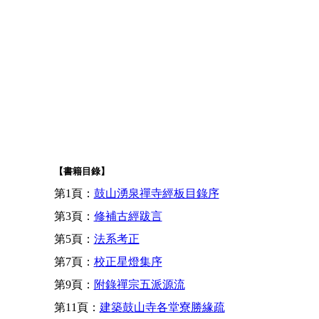
【書籍目錄】
第1頁：
鼓山湧泉禪寺經板目錄序
第3頁：
修補古經跋言
第5頁：
法系考正
第7頁：
校正星燈集序
第9頁：
附錄禪宗五派源流
第11頁：
建築鼓山寺各堂寮勝緣疏