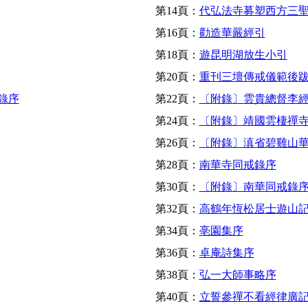
第14頁：
代弘法寺募塑西方三
第16頁：
勸造華嚴經引
第18頁：
遊昆明湖放生小引
第20頁：
重刊三壇傳戒儀範後
錄序
第22頁：
〔附錄〕雲貴總督李
第24頁：
〔附錄〕靖國雲棲禪
第26頁：
〔附錄〕滇省碧雞山
第28頁：
南華寺同戒錄序
第30頁：
〔附錄〕南華同戒錄
第32頁：
高鶴年恆松居士遊山
第34頁：
亳園集序
第36頁：
卓庵詩集序
第38頁：
弘一大師事略序
第40頁：
立誓參禪不看經律廣