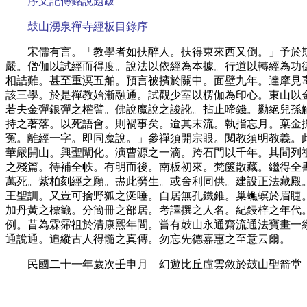
序文記傳銘說題跋
鼓山湧泉禪寺經板目錄序
宋儒有言。「教學者如扶醉人。扶得東來西又倒。」予於
嚴。僧伽以試經而得度。說法以依經為本據。行道以轉經為功
相詰難。甚至重溟五舶。預言被擯於關中。面壁九年。達摩見
該三學。於是禪教始漸融通。試觀少室以楞伽為印心。東山以
若夫金彈銀彈之權譬。佛說魔說之誜訛。拈止啼錢。勦絕兒孫
持之著落。以死語會。則禍事矣。迨其末流。執指忘月。棄金
冤。離經一字。即同魔說。」參禪須開宗眼。閱教須明教義。
華嚴開山。興聖闡化。演曹源之一滴。跨石門以千年。其間列
之殘篇。待補全帙。有明而後。南板初來。梵篋散藏。繼得全
萬死。紫柏刻經之願。盡此勞生。或舍利同供。建設正法藏殿
王聖訓。又豈可捨野狐之涎唾。自居無孔鐵錐。巢蟭螟於眉睫
加丹黃之標籤。分簡冊之部居。考譯撰之人名。紀鋟梓之年代
例。昔為霖霈祖於清康熙年間。嘗有鼓山永通齋流通法寶畫一
通說通。追縱古人得髓之真傳。勿忘先德嘉惠之至意云爾。
民國二十一年歲次壬申月 幻遊比丘虛雲敘於鼓山聖箭堂