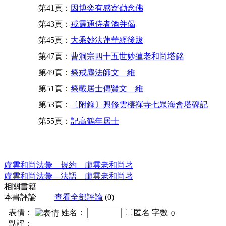
第41頁：
因博奕有感寄勸念佛
第43頁：
戒靈通侍者酒并偈
第45頁：
大乘妙法蓮華經後跋
第47頁：
曹洞宗四十五世妙蓮老和尚塔銘
第49頁：
祭戒塵法師文 維
第51頁：
祭載居士傳賢文 維
第53頁：
〔附錄〕興修雲棲禪寺七眾海會塔碑記
第55頁：
記高鶴年居士
虛雲和尚法彙—規約 虛雲老和尚著
虛雲和尚法彙—法語 虛雲老和尚著
相關書籍
本書評論
查看全部評論
(0)
表情：
姓名：
匿名
字數
點評：