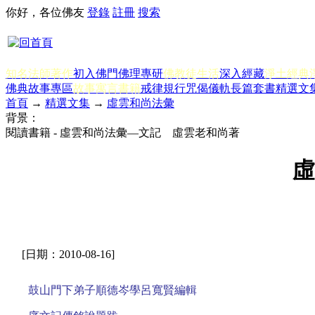
你好，各位佛友
登錄
註冊
搜索
知名法師著作
初入佛門
佛理專研
佛教徒生活
深入經藏
淨土經典
佛典故事專區
故事寓言書籍
戒律規行
咒偈儀軌
長篇套書
精選文
首頁
→
精選文集
→
虛雲和尚法彙
背景：
閱讀書籍 - 虛雲和尚法彙—文記 虛雲老和尚著
虛
[日期：2010-08-16]
鼓山門下弟子順德岑學呂寬賢編輯