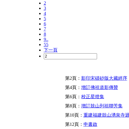
2
3
4
5
6
7
8
9..
55
下一頁
第2頁：
影印宋磧砂版大藏經序
第4頁：
增訂佛祖道影傳贊
第6頁：
校正星燈集
第8頁：
增訂鼓山列祖聯芳集
第10頁：
重建福建鼓山湧泉寺
第12頁：
申書啟