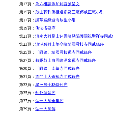
第13頁：
為六祖請賜加封諡號呈文
第15頁：
鼓山募刊佛祖道影及三壇傳戒正範小引
第17頁：
諷華嚴經遊海放生小引
第19頁：
佛法省要序
第21頁：
滇南大雞足山缽盂峰勒賜護國祝聖禪寺同戒
第23頁：
滇湖碧雞山華亭峰靖國雲棲寺同戒錄序
第25頁：
〔附錄〕靖國雲棲禪寺同戒錄序
第27頁：
敕賜鼓山白雲峰湧泉禪寺同戒錄序
第29頁：
〔附錄〕南華寺同戒錄序
第31頁：
雲門山大覺禪寺同戒錄序
第33頁：
星洲居士林特刊序
第35頁：
劫外餘音序
第37頁：
弘一大師全集序
第39頁：
弘一大師傳