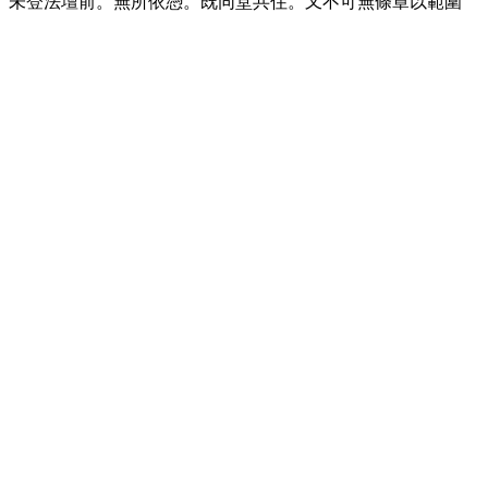
。未登法壇前。無所依憑。既同堂共住。又不可無條章以範圍
。