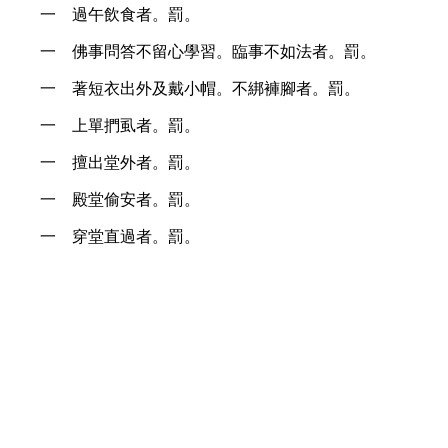
一 過午飲食者。罰。
一 佛事問答不留心學習。臨事不如法者。罰。
一 著短衣出外及戴小帽。不綁褲腳者。罰。
一 上單捫虱者。罰。
一 擅出堂外者。罰。
一 殿堂偷安者。罰。
一 穿堂直過者。罰。