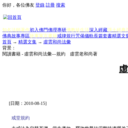
你好，各位佛友
登錄
註冊
搜索
知名法師著作
初入佛門
佛理專研
佛教徒生活
深入經藏
淨土經典
佛典故事專區
故事寓言書籍
戒律規行
咒偈儀軌
長篇套書
精選文
首頁
→
精選文集
→
虛雲和尚法彙
背景：
閱讀書籍 - 虛雲和尚法彙—規約 虛雲老和尚著
虛
[日期：2010-08-15]
戒堂規約