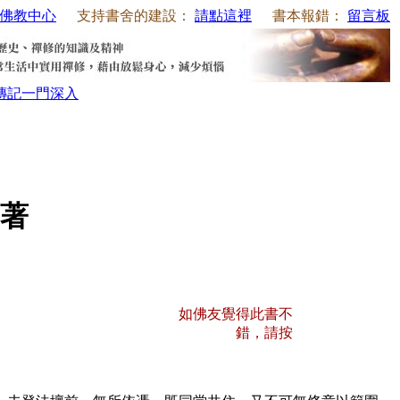
佛教中心
支持書舍的建設：
請點這裡
書本報錯：
留言板
傳記
一門深入
著
如佛友覺得此書不
錯，請按