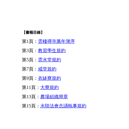
【書籍目錄】
第1頁：
雲棲禪寺萬年簿序
第3頁：
教習學生規約
第5頁：
雲水堂規約
第7頁：
戒堂規約
第9頁：
衣缽寮規約
第11頁：
大寮規約
第13頁：
農場組織簡章
第15頁：
水陸法會念誦執事規約