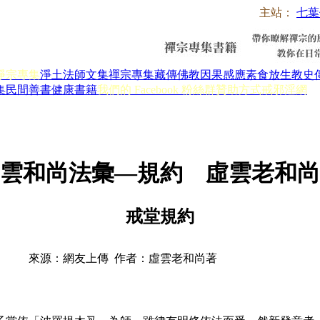
主站：
七葉
淨宗專集
淨土法師文集
禪宗專集
藏傳佛教
因果感應
素食放生
教史
集
民間善書
健康書籍
我們的 Facebook 粉絲群
贊助方式
戒邪淫網
雲和尚法彙—規約 虛雲老和尚
戒堂規約
來源：網友上傳 作者：虛雲老和尚著