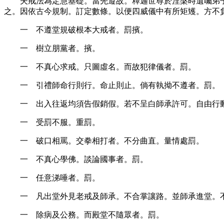
夫戒法為定慧基礎。當先遵故。釋迦世尊於涅槃時遺囑弟
之。因依古今規制。訂定數條。以便四威儀中有所矩矱。方不
一 不遵堂規破根本大戒者。罰擯。
一 樹立朋黨者。擯。
一 不真心求戒。只圖虛名。而故犯律儀者。罰。
一 引禮師命行則行。命止則止。倘有執拗不遵者。罰。
一 出入往返均須告假銷假。若不呈白師承許可。自由行
一 受罰不服。重罰。
一 破口相罵。交拳相打者。不分曲直。量情處罰。
一 不真心學佛。談論國事者。罰。
一 任意涕唾者。罰。
一 凡出堂外見老戒及師承。不合掌讓路。並師承進堂。
一 除病及公務。而殿堂不隨眾者。罰。