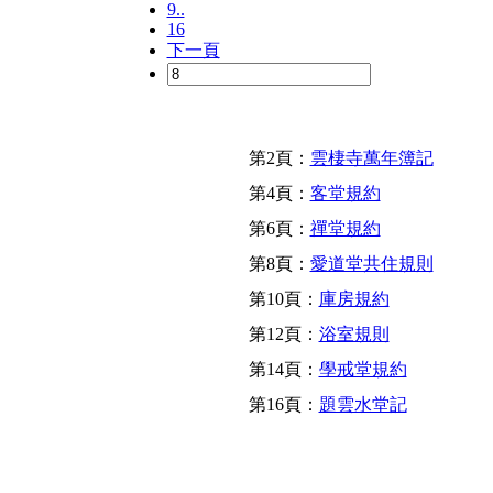
9..
16
下一頁
第2頁：
雲棲寺萬年簿記
第4頁：
客堂規約
第6頁：
禪堂規約
第8頁：
愛道堂共住規則
第10頁：
庫房規約
第12頁：
浴室規則
第14頁：
學戒堂規約
第16頁：
題雲水堂記