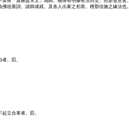
子當依「波羅提木叉」為師。雖律有明條依法而受。然新發意者
負佛祖垂訓。諸師成就。及各人出家之初衷。檀那信施之緣法也
動者。罰。
不起立合掌者。罰。