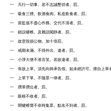
一 凡行一切事。若不志誠懇切者。罰。
一 吸食三煙。飲酒食肉。私造飲食者。罰。
一 當監值不盡心作務。交代不清者。罰。
一 錯誤犍椎。及雜語闖靜者。罰。
一 故意毀損公物。加十倍罰。
一 戒期未滿。不得外出。違者。罰。
一 小淨大便不准言笑。若故違者。罰。
一 有故上單。須先向師承告假。如未經許可。擅自上單
一 上單下單。不隨眾一律者。罰。
一 攢單攢位者。罰。
一 眼根不收者。罰。
一 聞犍椎聲不依時集眾。點名不到者。罰。