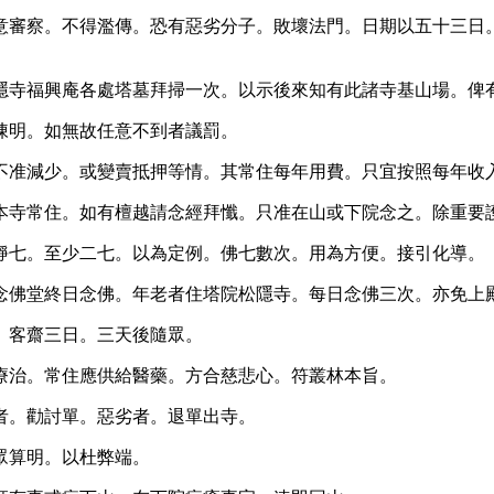
意審察。不得濫傳。恐有惡劣分子。敗壞法門。日期以五十三日
隱寺福興庵各處塔墓拜掃一次。以示後來知有此諸寺基山場。俾
陳明。如無故任意不到者議罰。
不准減少。或變賣抵押等情。其常住每年用費。只宜按照每年收
本寺常住。如有檀越請念經拜懺。只准在山或下院念之。除重要
靜七。至少二七。以為定例。佛七數次。用為方便。接引化導。
念佛堂終日念佛。年老者住塔院松隱寺。每日念佛三次。亦免上
。客齋三日。三天後隨眾。
療治。常住應供給醫藥。方合慈悲心。符叢林本旨。
者。勸討單。惡劣者。退單出寺。
眾算明。以杜弊端。