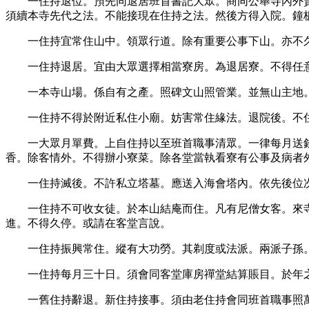
一住持退位。預先同退居班首書記大眾。商同公舉寺內外
須續本寺先代之法。不能接現在住持之法。然後方得入院。鐘
一住持宜常住山中。領眾行道。除有重要公事下山。亦不
一住持退居。宜由大眾選擇相當寮房。為退居寮。不得任
一本寺山場。係自有之產。照碑文山照管業。並無山主地
一住持不得於附近私住小廟。妨害常住緣法。退院後。不
一大眾月單費。上自住持以至班首職事清眾。一律每月送
香。除客情外。不得辦小寮菜。除各堂當執看寮有公事及病者
一住持滅後。不許私立塔墓。應送入海會塔內。依先後位
一住持不可收女徒。於本山結庵而住。凡有尼僧女客。來
進。不得久停。或請在客堂言說。
一住持振興常住。縱有大功勞。其剃度或法派。兩派子孫
一住持每月三十日。須會同客堂庫房禪堂結算賬目。於年
一舊住持辭退。新住持接事。須由老住持會同班首職事照