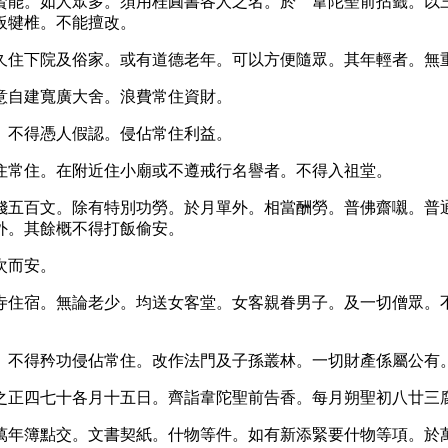
賢能。如人眾多。須用桂圓書各人之名。於 韋陀聖前拈籤。以
板犍椎。不能擅改。
久住下院及俗家。或有道德老年。可以方便隨眾。其年輕者。無
意自建寬廣大舍。浪費常住資財。
。不得憑人假認。侵佔常住利益。
住常住。在附近住小廟或不遵戒行名譽者。不得入祖堂。
錢五百文。除有特別功勞。於月單外。相當酬勞。普佛齋嚫。普
外。其餘概不得打飯偷安。
次而安。
寺住宿。無論老少。均送女客堂。女客親眷男子。及一切僧眾。
。不得矜功侵佔常住。改作法門及子孫叢林。一切財產係屬公有
之正四七十各月十五日。齊詣韋陀聖前告香。每月朔聖初八廿三
萬年簿點交。文書契紙。什物等件。如有新添緊要什物等項。於