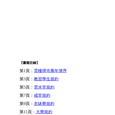
【書籍目錄】
第1頁：
雲棲禪寺萬年簿序
第3頁：
教習學生規約
第5頁：
雲水堂規約
第7頁：
戒堂規約
第9頁：
衣缽寮規約
第11頁：
大寮規約