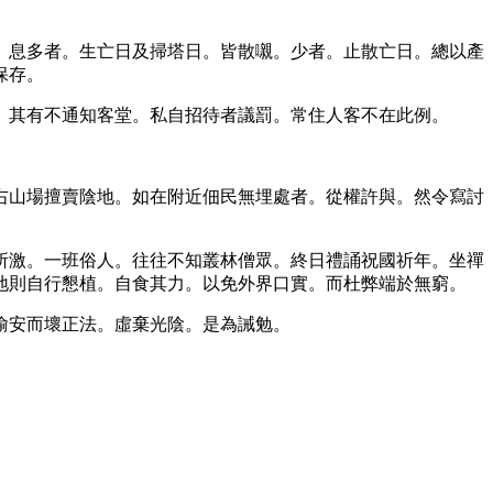
。息多者。生亡日及掃塔日。皆散嚫。少者。止散亡日。總以產
保存。
。其有不通知客堂。私自招待者議罰。常住人客不在此例。
右山場擅賣陰地。如在附近佃民無埋處者。從權許與。然令寫討
所激。一班俗人。往往不知叢林僧眾。終日禮誦祝國祈年。坐禪
地則自行懇植。自食其力。以免外界口實。而杜弊端於無窮。
偷安而壞正法。虛棄光陰。是為誡勉。