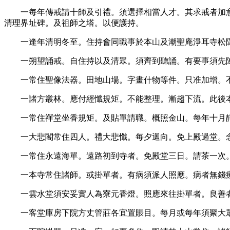
一每年傳戒請十師及引禮。須選擇相當人才。其求戒者加
清理界址碑。及祖師之塔。以便護持。
一逢年清明冬至。住持會同職事於本山及潮聖庵淨耳寺松
一朔望誦戒。自住持以及清眾。須齊到聽誦。有要事須先
一常住聖像法器。田地山場。字畫什物等件。只准加增。
一諸方叢林。應付經懺規矩。不能整理。漸趨下流。此後
一常住禪堂坐香規矩。及貼單請職。概照金山。每年十月
一大悲閣常住四人。禮大悲懺。每夕迴向。免上殿過堂。
一常住永遠海單。遠路初到寺者。免殿堂三日。請茶一次
一本寺常住諸師。或掛單者。有病須派人照應。病者無錢
一雲水堂須安妥實人為寮元香燈。照應來往掛單者。良善
一客堂庫房下院方丈管莊各宜置賬目。每月或每年須聚大