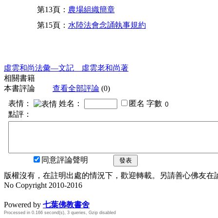
第13頁：
農場組織簡章
第15頁：
水陸法會念誦執事規約
虛雲和尚法彙—文記 虛雲老和尚著
相關書籍
本書評論
查看全部評論
(0)
表情：
姓名：
匿名
字數
點評：
同意評論聲明
發表
版權沒有，在註明出處的情況下，歡迎轉載。另請善心佛友在論壇
No Copyright 2010-2016
水晶
順正府大王公求道
Powered by
七葉佛教書舍
Processed in 0.166 second(s), 3 queries, Gzip disabled