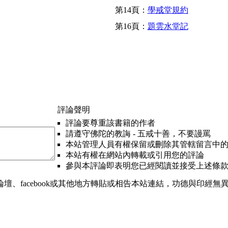
第14頁：
學戒堂規約
第16頁：
題雲水堂記
評論聲明
評論要尊重該書籍的作者
請遵守佛陀的教誨 - 五戒十善，不要謾罵
本站管理人員有權保留或刪除其管轄留言中
本站有權在網站內轉載或引用您的評論
參與本評論即表明您已經閱讀並接受上述條
、facebook或其他地方轉貼或相告本站連結，功德與印經無