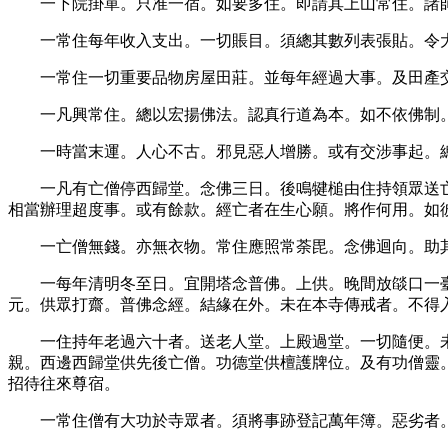
一下院掛單。只准一宿。如要多住。即請其上山常住。諸
一常住每年收入支出。一切賬目。須總其數列表張貼。令
一常住一切重要品物房屋田莊。並每年經過大事。及田產
一凡興常住。總以宏揚佛法。認真行道為本。如不依佛制
一時當末運。人心不古。邪見惡人增勝。或有交涉事起。
一凡有亡僧停西歸堂。念佛三日。後鳴犍槌由住持領眾送
相當辦理超度事。或有餘款。經亡者在生心願。將作何用。如
一亡僧無錢。亦無衣物。常住應照常荼毘。念佛迴向。助
一每年清明冬至日。宜開塔念普佛。上供。晚間放燄口一
元。供眾打齋。普佛念經。結緣在外。未在本寺傳戒者。不得
一住持年老過六十者。送老人堂。上殿過堂。一切隨便。
親。西邊西歸堂供先後亡僧。功德堂供檀護牌位。及有功僧靈
招待往來尊宿。
一常住僧有大功於寺眾者。須將事跡登記萬年簿。惡劣者