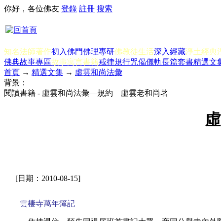
你好，各位佛友
登錄
註冊
搜索
知名法師著作
初入佛門
佛理專研
佛教徒生活
深入經藏
淨土經典
佛典故事專區
故事寓言書籍
戒律規行
咒偈儀軌
長篇套書
精選文
首頁
→
精選文集
→
虛雲和尚法彙
背景：
閱讀書籍 - 虛雲和尚法彙—規約 虛雲老和尚著
虛
[日期：2010-08-15]
雲棲寺萬年簿記