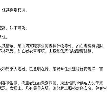
。任其倒塌朽漏。
豐富。決不可為。
常住。
以及清眾。須由四寮職事公同查檢什物等件。如亡者富有資財。
不得私受。如亡者衣單等項。由客堂集眾估唱變賣結緣。
大和尚來入塔者。已登明在碑。須補常住永遠培修費現洋一百
到客堂告假。病重者送如意寮調養。東邊報恩堂供各人父母宗
尼眾。女居士。凡有靈骨入塔。須於牌上照格次序安名。尊客堂