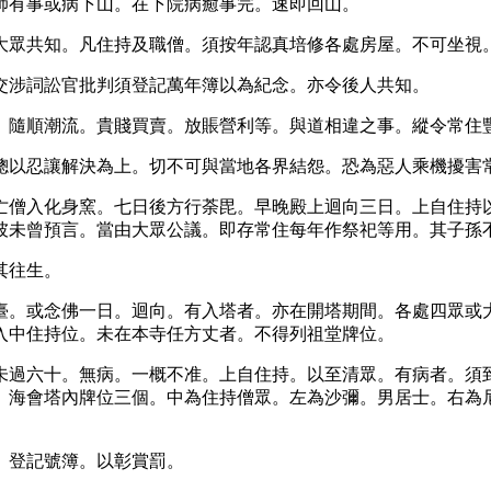
師有事或病下山。在下院病癒事完。速即回山。
大眾共知。凡住持及職僧。須按年認真培修各處房屋。不可坐視
交涉詞訟官批判須登記萬年簿以為紀念。亦令後人共知。
。隨順潮流。貴賤買賣。放賬營利等。與道相違之事。縱令常住
總以忍讓解決為上。切不可與當地各界結怨。恐為惡人乘機擾害
亡僧入化身窯。七日後方行荼毘。早晚殿上迴向三日。上自住持
彼未曾預言。當由大眾公議。即存常住每年作祭祀等用。其子孫
其往生。
臺。或念佛一日。迴向。有入塔者。亦在開塔期間。各處四眾或
入中住持位。未在本寺任方丈者。不得列祖堂牌位。
未過六十。無病。一概不准。上自住持。以至清眾。有病者。須
。海會塔內牌位三個。中為住持僧眾。左為沙彌。男居士。右為
。登記號簿。以彰賞罰。