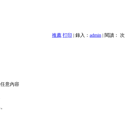
推薦
打印
| 錄入：
admin
| 閱讀：
次
的任意內容
款
異。