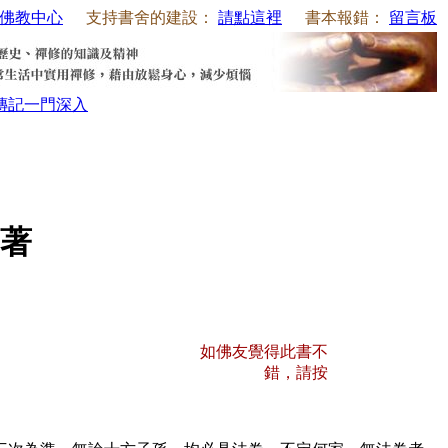
佛教中心
支持書舍的建設：
請點這裡
書本報錯：
留言板
傳記
一門深入
著
如佛友覺得此書不
錯，請按