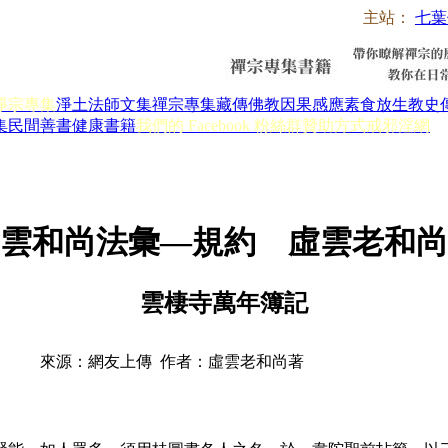
主站：
七葉
淨宗專集
淨土法師文集
禪宗專集
藏傳佛教
因果感應
素食放生
教史
集
民間善書
健康書籍
我們的 Facebook 粉絲群
贊助方式
戒邪淫網
雲和尚法彙—規約 虛雲老和尚
雲棲寺萬年簿記
來源：網友上傳 作者：虛雲老和尚著