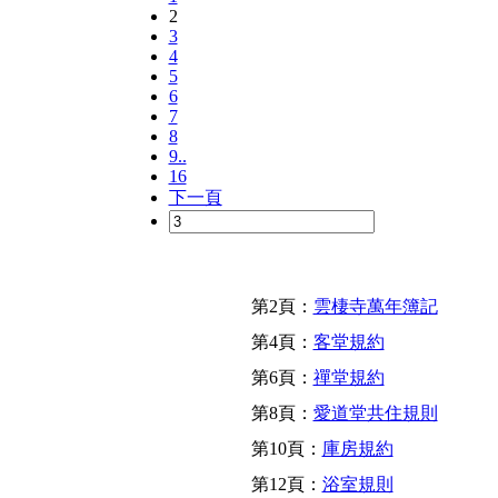
2
3
4
5
6
7
8
9..
16
下一頁
第2頁：
雲棲寺萬年簿記
第4頁：
客堂規約
第6頁：
禪堂規約
第8頁：
愛道堂共住規則
第10頁：
庫房規約
第12頁：
浴室規則