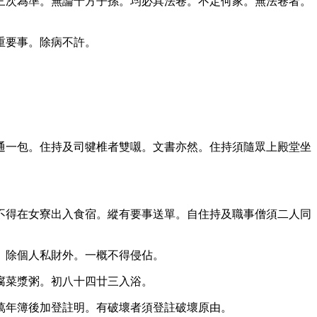
三次為準。無論十方子孫。均必具法卷。不定何家。無法卷者。
重要事。除病不許。
通一包。住持及司犍椎者雙嚫。文書亦然。住持須隨眾上殿堂坐
不得在女寮出入食宿。縱有要事送單。自住持及職事僧須二人同
。除個人私財外。一概不得侵佔。
腐菜漿粥。初八十四廿三入浴。
萬年簿後加登註明。有破壞者須登註破壞原由。