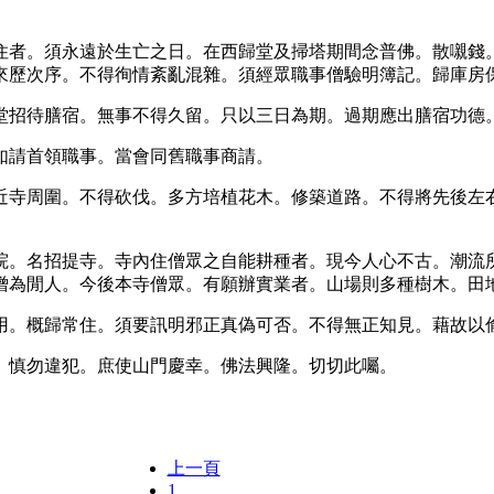
。
住者。須永遠於生亡之日。在西歸堂及掃塔期間念普佛。散嚫錢
來歷次序。不得徇情紊亂混雜。須經眾職事僧驗明簿記。歸庫房
堂招待膳宿。無事不得久留。只以三日為期。過期應出膳宿功德
如請首領職事。當會同舊職事商請。
近寺周圍。不得砍伐。多方培植花木。修築道路。不得將先後左
院。名招提寺。寺內住僧眾之自能耕種者。現今人心不古。潮流
僧為閒人。今後本寺僧眾。有願辦實業者。山場則多種樹木。田
用。概歸常住。須要訊明邪正真偽可否。不得無正知見。藉故以
。慎勿違犯。庶使山門慶幸。佛法興隆。切切此囑。
上一頁
1