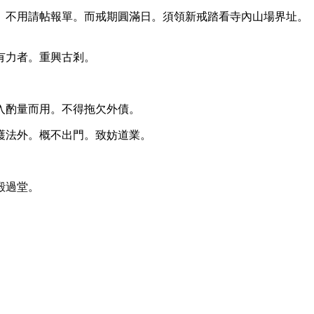
。不用請帖報單。而戒期圓滿日。須領新戒踏看寺內山場界址。
有力者。重興古剎。
入酌量而用。不得拖欠外債。
護法外。概不出門。致妨道業。
殿過堂。