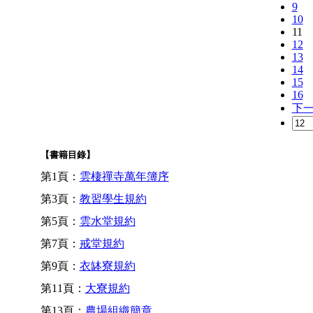
9
10
11
12
13
14
15
16
下
【書籍目錄】
第1頁：
雲棲禪寺萬年簿序
第3頁：
教習學生規約
第5頁：
雲水堂規約
第7頁：
戒堂規約
第9頁：
衣缽寮規約
第11頁：
大寮規約
第13頁：
農場組織簡章