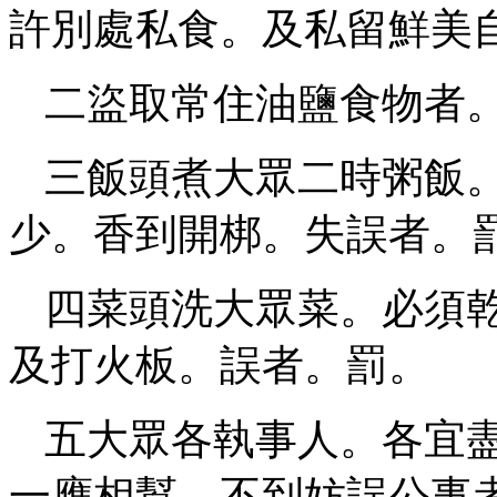
許別處私食。及私留鮮美
二盜取常住油鹽食物者
三飯頭煮大眾二時粥飯
少。香到開梆。失誤者。
四菜頭洗大眾菜。必須
及打火板。誤者。罰。
五大眾各執事人。各宜
一應相幫。不到妨誤公事