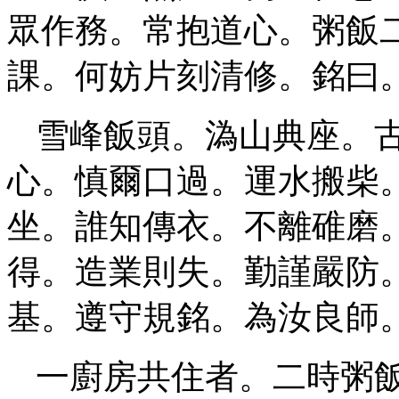
眾作務。常抱道心。粥飯
課。何妨片刻清修。銘曰
雪峰飯頭。溈山典座。
心。慎爾口過。運水搬柴
坐。誰知傳衣。不離碓磨
得。造業則失。勤謹嚴防
基。遵守規銘。為汝良師
一廚房共住者。二時粥