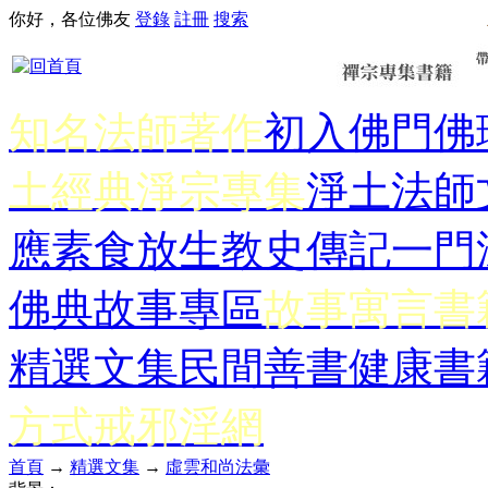
你好，各位佛友
登錄
註冊
搜索
知名法師著作
初入佛門
佛
土經典
淨宗專集
淨土法師
應
素食放生
教史傳記
一門
佛典故事專區
故事寓言書
精選文集
民間善書
健康書
方式
戒邪淫網
首頁
→
精選文集
→
虛雲和尚法彙