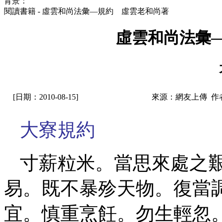
背景：
閱讀書籍 - 虛雲和尚法彙—規約 虛雲老和尚著
虛雲和尚法彙
[日期：2010-08-15]
來源：網友上傳 作
大寮規約
寸薪粒米。當思來處之
易。既不暴殄天物。復當
宜。慎重烹飪。勿生輕忽