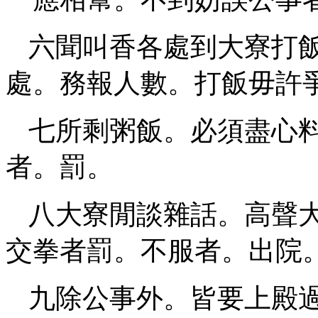
六聞叫香各處到大寮打
處。務報人數。打飯毋許
七所剩粥飯。必須盡心
者。罰。
八大寮閒談雜話。高聲
交拳者罰。不服者。出院
九除公事外。皆要上殿