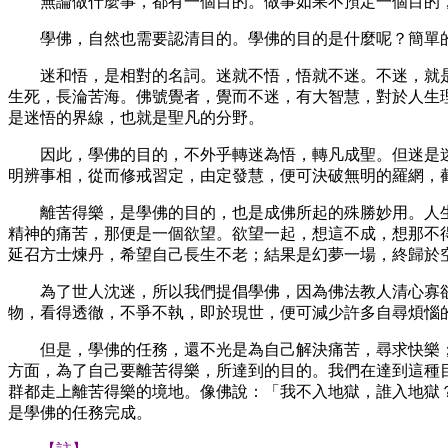
無論做什麼事，都有一個目的。做事如果不預定一個目的
學佛，自然也需要認清目的。學佛的目的是什麼呢？簡單
迷和悟，是相對的名詞。迷就不悟，悟就不迷。不迷，就
生死，長淪苦海。佛號覺者，覺而不迷，有大智慧，對於人生
是迷悟的界線，也就是聖凡的分野。
因此，學佛的目的，不外乎轉迷為悟，轉凡成聖。但迷是
明辨事相，從而修戒習定，由定發慧，便可決破無明的羅網，
離苦得樂，是學佛的目的，也是成佛所起的殊勝妙用。人
精神的痛苦，那便是一個欲望。欲望一起，想這不成，想那不
延召方士煉丹，希望自己長生不老；結果是幻夢一場，終歸於
為了世人沈迷，所以我們提倡學佛，因為佛法教人清心寡
物，看得透徹，不爭不執，即於現世，便可減少許多自尋煩惱
但是，學佛的任務，還不光是為自己解決痛苦，尋求快樂
方面，為了自己要離苦得樂，所達到的目的。我們在達到這種
群都走上離苦得樂的境地。像佛說：「我不入地獄，誰入地獄
是學佛的任務完成。