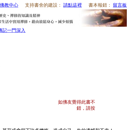
佛教中心
支持書舍的建設：
請點這裡
書本報錯：
留言板
傳記
一門深入
如佛友覺得此書不
錯，請按