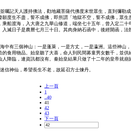
，並囑記天人護持佛法，勸地藏菩薩代佛度末世眾生，直到彌勒
發願度生不盡，誓不成佛，即所謂「地獄不空，誓不成佛，眾生
，乘船渡海，入大唐之九華山修道，端坐七十五年，曾入定二十
。入滅日子是農曆七月三十日。其肉身納石函中，後經開函，法
，海中有三個神山：一是蓬萊，一是方丈，一是瀛洲。這些神山
給的食用物品。始皇聽了大喜，命人到民間募童男女數千，並供
仙人降臨，連資訊都沒有。秦始皇結果只做了十二年的皇帝就崩
，迷信神仙，希望長生不老，故延召方士煉丹。
上一頁
1
..40
41
42
43
下一頁