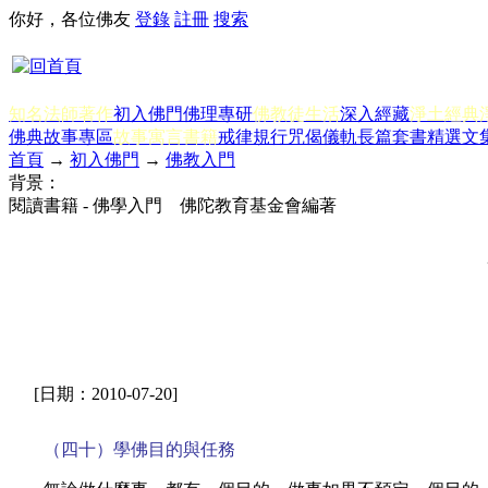
你好，各位佛友
登錄
註冊
搜索
知名法師著作
初入佛門
佛理專研
佛教徒生活
深入經藏
淨土經典
佛典故事專區
故事寓言書籍
戒律規行
咒偈儀軌
長篇套書
精選文
首頁
→
初入佛門
→
佛教入門
背景：
閱讀書籍 - 佛學入門 佛陀教育基金會編著
[日期：2010-07-20]
（四十）學佛目的與任務