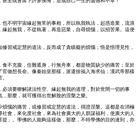
，甚至或會留下許多懊悔，造成自己一生的遺憾和不幸！
，也不明宇宙緣起無常的事相，所以執我執法，起惑造業，流浪
，緣起無我，不從執著，再造惡業，自尋煩惱，以招苦果。這便
知修習戒定慧的道法，反而成了貪瞋癡的煩惱；悟是悟理見性，
，食不充腹，住難遮身，行無舟車，都是物質缺少的痛苦；至於
了官做想長命。像秦始皇那樣，派遣徐福入海求仙；漢武帝那樣
苦。
，必須要瞭解諸法性空、緣起無我的道理，對於世間一切的事
氣，那麼，就可獲得出世解脫的涅槃之樂。
少煩惱的痛苦，或修習戒定慧的道法，得證涅槃。這都是在消極
導社會，來化度社會，來為社會廣大的人群謀福利，使廣大的人
菩提」。學佛的人能夠這樣做，那麼，不特學佛的目的達到，亦