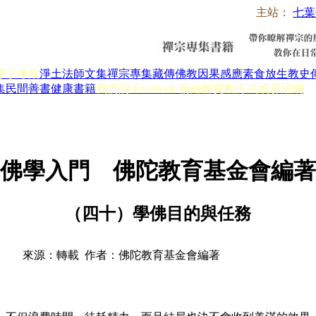
主站：
七葉
淨宗專集
淨土法師文集
禪宗專集
藏傳佛教
因果感應
素食放生
教史
集
民間善書
健康書籍
我們的 Facebook 粉絲群
贊助方式
戒邪淫網
佛學入門 佛陀教育基金會編著
（四十）學佛目的與任務
來源：轉載 作者：佛陀教育基金會編著