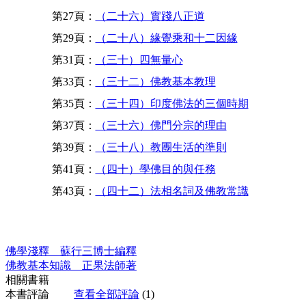
第27頁：
（二十六）實踐八正道
第29頁：
（二十八）緣覺乘和十二因緣
第31頁：
（三十）四無量心
第33頁：
（三十二）佛教基本教理
第35頁：
（三十四）印度佛法的三個時期
第37頁：
（三十六）佛門分宗的理由
第39頁：
（三十八）教團生活的準則
第41頁：
（四十）學佛目的與任務
第43頁：
（四十二）法相名詞及佛教常識
佛學淺釋 蘇行三博士編釋
佛教基本知識 正果法師著
相關書籍
本書評論
查看全部評論
(1)