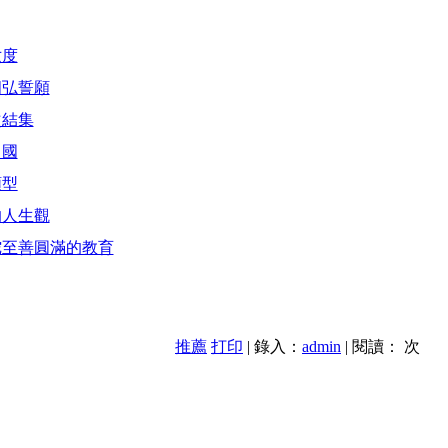
六度
四弘誓願
次結集
中國
類型
的人生觀
陀至善圓滿的教育
推薦
打印
| 錄入：
admin
| 閱讀：
次