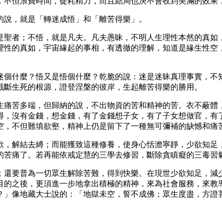
，不但浪費時間，徒耗精力，而且結局也決不會收到美滿的效果
的說，就是「轉迷成悟」和「離苦得樂」。
是聖者；不悟，就是凡夫。凡夫愚昧，不明人生理性本然的真如
理性的真如，宇宙緣起的事相，有透徹的理解，知道是緣生性空
迷個什麼？悟又是悟個什麼？乾脆的說：迷是迷昧真理事實，不
截斷生死的根源，證登涅槃的彼岸，生起離苦得樂的勝用。
生痛苦多端，但歸納的說，不出物資的苦和精神的苦。衣不蔽體
得，沒有金錢，想金錢，有了金錢想子女，有了子女想做官，有
空，不但難填欲壑，精神上仍是留下了一種無可彌補的缺憾和痛
欲，解結去縛；而能獲致這種修養，使身心恬澹寧靜，少欲知足
的苦痛了。若再能依戒定慧的三學去修習，斷除貪瞋癡的三毒習
；還要普為一切眾生解除苦難，得到快樂。在現世少欲知足，減
目的之後，更須進一步地拿出積極的精神，來為社會服務，來教
？」像地藏大士說的：「地獄未空，誓不成佛；眾生度盡，方證