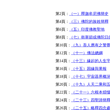
第2頁：
（一）釋迦牟尼佛簡史
第4頁：
（三）佛陀的族姓簡釋
第6頁：
（五）印度佛教聖地
第8頁：
（七）衛塞節或佛陀日
第10頁：
（九）吾人應有之警
第12頁：
（十一）佛法總綱
第14頁：
（十三）緣起的人生
第16頁：
（十五）因緣與果報
第18頁：
（十七）宇宙器界概
第20頁：
（十九）人天二乘和
第22頁：
（二十一）六根本煩
第24頁：
（二十三）四聖諦簡
第26頁：
（二十五）略釋四念