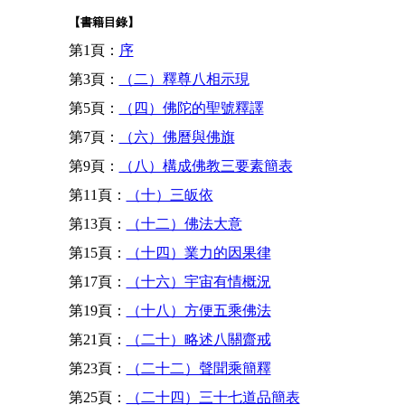
【書籍目錄】
第1頁：
序
第3頁：
（二）釋尊八相示現
第5頁：
（四）佛陀的聖號釋譯
第7頁：
（六）佛曆與佛旗
第9頁：
（八）構成佛教三要素簡表
第11頁：
（十）三皈依
第13頁：
（十二）佛法大意
第15頁：
（十四）業力的因果律
第17頁：
（十六）宇宙有情概況
第19頁：
（十八）方便五乘佛法
第21頁：
（二十）略述八關齋戒
第23頁：
（二十二）聲聞乘簡釋
第25頁：
（二十四）三十七道品簡表