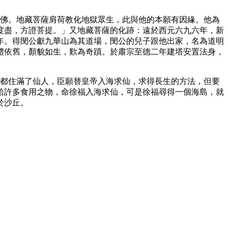
成佛。地藏菩薩肩荷教化地獄眾生，此與他的本願有因緣。他為
度盡，方證菩提。」又地藏菩薩的化跡：遠於西元六九六年，新
年。得閔公獻九華山為其道場，閔公的兒子跟他出家，名為道明
體依舊，顏貌如生，歎為奇蹟。於肅宗至德二年建塔安置法身，
，都住滿了仙人，臣願替皇帝入海求仙，求得長生的方法，但要
給許多食用之物，命徐福入海求仙，可是徐福尋得一個海島，就
於沙丘。