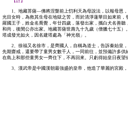
【註】
1、地藏菩薩—佛將涅槃前上忉利天為母說法，以報母恩
光目女時，為救其生母在地獄之苦，而於清淨蓮華目如來前，
羅國王子，姓金名喬覺，年廿四歲，落發出家，攜白犬名善聽
和尚，後閔公亦出家。地藏菩薩世壽九十九歲（僧臘七十五）
塔成發光如火，因名建塔處為「神光嶺」。
2、徐福又名徐市，是齊國人，自稱為道士，告訴秦始皇
先期齋戒，還要帶了童男女數千人，一同前往，並預備許多供
在島上和那些童男女一齊住下，不再回來。只虧得始皇日夜望
3、漢武帝是中國漢朝最強盛的皇帝，他造了華麗的宮殿