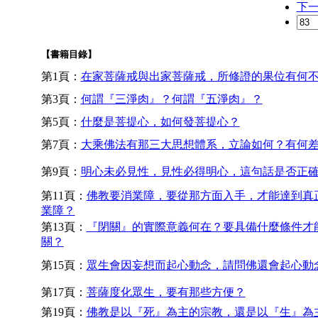
下
【書籍目錄】
第1頁：
在家菩薩戒與出家菩薩戒，所修證的果位有何
第3頁：
何謂『三淨肉』？何謂『五淨肉』？
第5頁：
什麼是菩提心，如何發菩提心？
第7頁：
大乘佛法有那三大思想體系，立論如何？有何
第9頁：
明心未必見性，見性必得明心，這句話是否正
第11頁：
佛教要消業障，要從那方面入手，才能達到真
業障？
第13頁：
『閉關』的實際意義何在？要具備什麼條件才
關？
第15頁：
眾生會因妄想而起心動念，請問佛還會起心動
第17頁：
菩薩度化眾生，要有那些方便？
第19頁：
佛教是以『死』為主的宗教，還是以『生』為