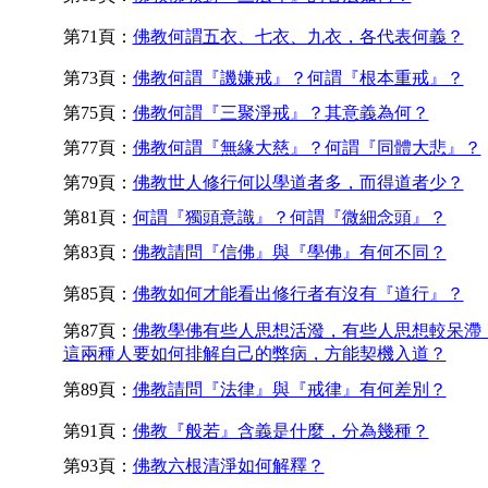
第71頁：
佛教何謂五衣、七衣、九衣，各代表何義？
第73頁：
佛教何謂『譏嫌戒』？何謂『根本重戒』？
第75頁：
佛教何謂『三聚淨戒』？其意義為何？
第77頁：
佛教何謂『無緣大慈』？何謂『同體大悲』？
第79頁：
佛教世人修行何以學道者多，而得道者少？
第81頁：
何謂『獨頭意識』？何謂『微細念頭』？
第83頁：
佛教請問『信佛』與『學佛』有何不同？
第85頁：
佛教如何才能看出修行者有沒有『道行』？
第87頁：
佛教學佛有些人思想活潑，有些人思想較呆滯
這兩種人要如何排解自己的弊病，方能契機入道？
第89頁：
佛教請問『法律』與『戒律』有何差別？
第91頁：
佛教『般若』含義是什麼，分為幾種？
第93頁：
佛教六根清淨如何解釋？