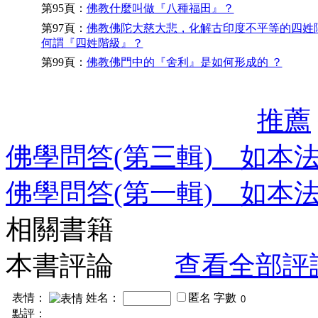
第95頁：
佛教什麼叫做『八種福田』？
第97頁：
佛教佛陀大慈大悲，化解古印度不平等的四姓
何謂『四姓階級』？
第99頁：
佛教佛門中的『舍利』是如何形成的 ？
推薦
佛學問答(第三輯) 如本
佛學問答(第一輯) 如本
相關書籍
本書評論
查看全部評
表情：
姓名：
匿名
字數
點評：