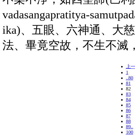
vadasangapratitya-sam
ika)、五眼、六神通、
法、畢竟空故，不生不滅
上
1
..80
81
82
83
84
85
86
87
88
89..
100