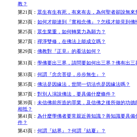
教？
第21頁：
眾生有生有死，有來有去，為何聖者卻說無來
第23頁：
如何才能達到『實相念佛』？怎樣才能見到佛
第25頁：
眾生業重，如何轉業力為願力？
第27頁：
禪淨雙修，在佛法上能成立嗎？
第29頁：
佛教對『正見』的看法如何？
第31頁：
學佛要出三界，請問要如何出三界？佛有出三
第33頁：
何謂『念念菩提，步步無生』？
第35頁：
佛法是因緣法，世間一切法也是因緣法嗎？
第37頁：
對別人演說佛法，要具備什麼條件？
第39頁：
未信佛前所造的罪業，及信佛之後所做的功德
相抵？
第41頁：
為什麼學佛者要常親近善知識？善知識要具備
件？
第43頁：
何謂『結界』？何謂『結夏』？