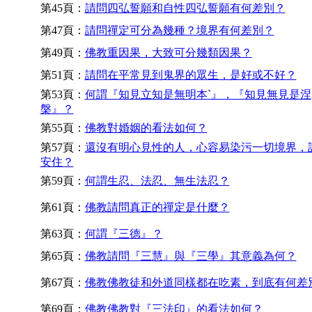
第45頁：
請問四弘誓願和自性四弘誓願有何差別？
第47頁：
請問禪定可分為幾種？境界有何差別？
第49頁：
佛教重因果，大致可分幾類因果？
第51頁：
請問在平常見到鬼界的眾生，是好或不好？
第53頁：
何謂『知見立知是無明本`』，『知見無見是涅
槃』？
第55頁：
佛教對婚姻的看法如何？
第57頁：
還沒有明心見性的人，心容易染污一切境界，
安住？
第59頁：
何謂生忍、法忍、無生法忍？
第61頁：
佛教請問真正的禪定是什麼？
第63頁：
何謂『三德』？
第65頁：
佛教請問『三慧』與『三學』其意義為何？
第67頁：
佛教佛教徒和外道同樣都在吃素，到底有何差
第69頁：
佛教佛教對『三法印』的看法如何？