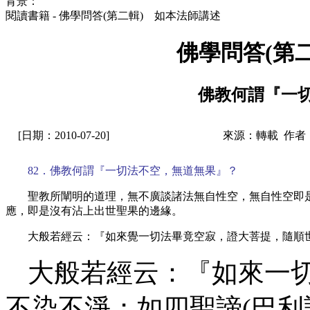
背景：
閱讀書籍 - 佛學問答(第二輯) 如本法師講述
佛學問答(第
佛教何謂『一
[日期：2010-07-20]
來源：轉載 作者
82．佛教何謂『一切法不空，無道無果』？
聖教所闡明的道理，無不廣談諸法無自性空，無自性空即
應，即是沒有沾上出世聖果的邊緣。
大般若經云：『如來覺一切法畢竟空寂，證大菩提，隨順
大般若經云：『如來一
不染不淨；如四聖諦
(巴利語