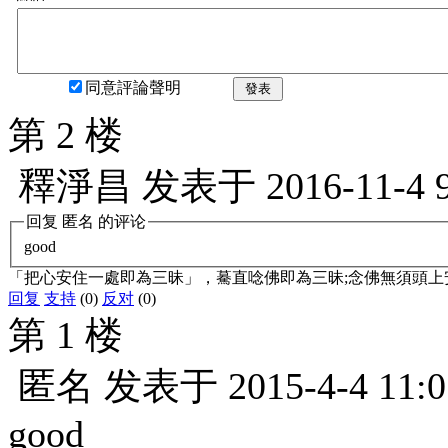
同意評論聲明
發表
第 2 楼
釋淨昌
发表于
2016-11-4 
回复
匿名
的评论
good
「把心安住一處即為三昧」，驀直唸佛即為三昧;念佛無須頭上
回复
支持
(0)
反对
(0)
第 1 楼
匿名
发表于
2015-4-4 11:0
good