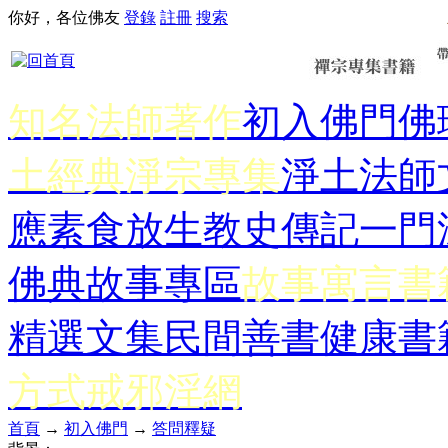
你好，各位佛友
登錄
註冊
搜索
知名法師著作
初入佛門
佛
土經典
淨宗專集
淨土法師
應
素食放生
教史傳記
一門
佛典故事專區
故事寓言書
精選文集
民間善書
健康書
方式
戒邪淫網
首頁
→
初入佛門
→
答問釋疑