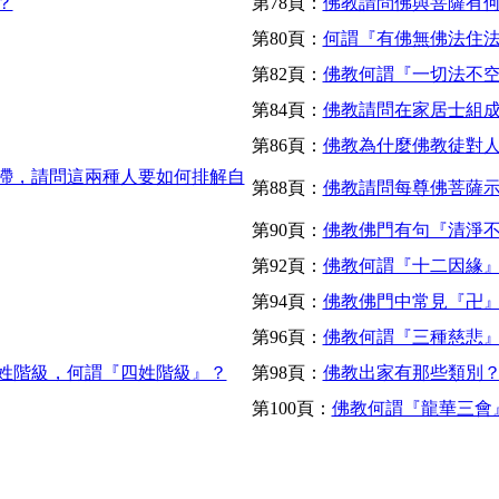
？
第78頁：
佛教請問佛與菩薩有
第80頁：
何謂『有佛無佛法住
第82頁：
佛教何謂『一切法不
第84頁：
佛教請問在家居士組
第86頁：
佛教為什麼佛教徒對
滯，請問這兩種人要如何排解自
第88頁：
佛教請問每尊佛菩薩
第90頁：
佛教佛門有句『清淨
第92頁：
佛教何謂『十二因緣
第94頁：
佛教佛門中常見『卍
第96頁：
佛教何謂『三種慈悲
姓階級，何謂『四姓階級』？
第98頁：
佛教出家有那些類別
第100頁：
佛教何謂『龍華三會