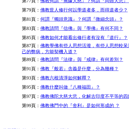
第77頁：
佛教何謂『無緣大慈』？何謂『同體大悲』
第79頁：
佛教世人修行何以學道者多，而得道者少？
第81頁：
何謂『獨頭意識』？何謂『微細念頭』？
第83頁：
佛教請問『信佛』與『學佛』有何不同？
第85頁：
佛教如何才能看出修行者有沒有『道行』？
第87頁：
佛教學佛有些人思想活潑，有些人思想較呆
己的弊病，方能契機入道？
第89頁：
佛教請問『法律』與『戒律』有何差別？
第91頁：
佛教『般若』含義是什麼，分為幾種？
第93頁：
佛教六根清淨如何解釋？
第95頁：
佛教什麼叫做『八種福田』？
第97頁：
佛教佛陀大慈大悲，化解古印度不平等的四
第99頁：
佛教佛門中的『舍利』是如何形成的 ？