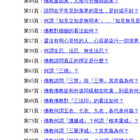
第49頁：
佛教重因果，大致可分幾類因果？
第51頁：
請問在平常見到鬼界的眾生，是好或不好？
第53頁：
何謂『知見立知是無明本`』，『知見無見
第55頁：
佛教對婚姻的看法如何？
第57頁：
還沒有明心見性的人，心容易染污一切境界
第59頁：
何謂生忍、法忍、無生法忍？
第61頁：
佛教請問真正的禪定是什麼？
第63頁：
何謂『三德』？
第65頁：
佛教請問『三慧』與『三學』其意義為何？
第67頁：
佛教佛教徒和外道同樣都在吃素，到底有何
第69頁：
佛教佛教對『三法印』的看法如何？
第71頁：
佛教何謂五衣、七衣、九衣，各代表何義？
第73頁：
佛教何謂『譏嫌戒』？何謂『根本重戒』？
第75頁：
佛教何謂『三聚淨戒』？其意義為何？