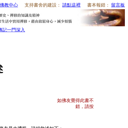
佛教中心
支持書舍的建設：
請點這裡
書本報錯：
留言板
傳記
一門深入
述
？
如佛友覺得此書不
錯，請按