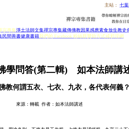
主站：
七葉
淨宗專集
淨土法師文集
禪宗專集
藏傳佛教
因果感應
素食放生
教史
集
民間善書
健康書籍
我們的 Facebook 粉絲群
贊助方式
戒邪淫網
佛學問答(第二輯) 如本法師講
佛教何謂五衣、七衣、九衣，各代表何義
來源：轉載 作者：如本法師講述