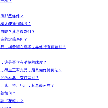
有一樣？
？
具備那些條件？
怎樣才能達到解脫？
迴向嗎？其意義為何？
精進的定義為何？
修行，與發願在娑婆世界修行有何差別？
』，這是否含有消極的態度？
界，得生三輩九品，須具備修持何法？
世間的忍辱，有何差別？
開、遮、持、犯』，其意義何在？
定義如何？
何謂『花報』？