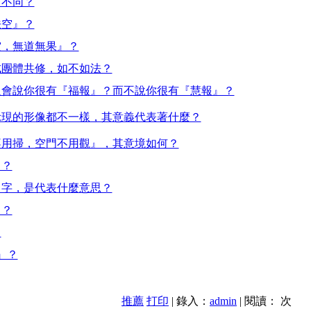
何不同？
法空』？
空，無道無果』？
成團體共修，如不如法？
人會說你很有『福報』？而不說你很有『慧報』？
示現的形像都不一樣，其意義代表著什麼？
不用掃，空門不用觀』，其意境如何？
』？
』字，是代表什麼意思？
』？
？
』？
推薦
打印
| 錄入：
admin
| 閱讀：
次