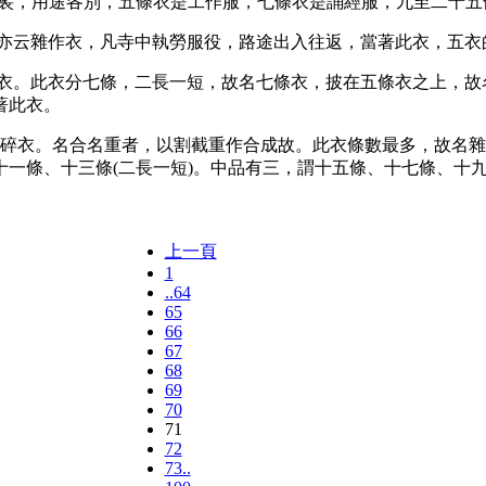
這三件袈裟，用途各別，五條衣是工作服，七條衣是誦經服，九至二
，亦云雜作衣，凡寺中執勞服役，路途出入往返，當著此衣，五衣
眾衣。此衣分七條，二長一短，故名七條衣，披在五條衣之上，
著此衣。
云雜碎衣。名合名重者，以割截重作合成故。此衣條數最多，故名
一條、十三條(二長一短)。中品有三，謂十五條、十七條、十九
上一頁
1
..64
65
66
67
68
69
70
71
72
73..