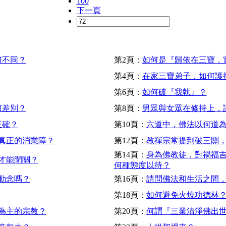
100
下一頁
何不同？
第2頁：
如何是『歸依在三寶，
第4頁：
在家三寶弟子，如何護
第6頁：
如何破『我執』？
何差別？
第8頁：
男眾與女眾在修持上，
正確？
第10頁：
六道中，佛法以何道
真正的消業障？
第12頁：
教禪宗常提到破三關
第14頁：
身為佛教徒，對禍福
才能閉關？
何種態度以待？
動念嗎？
第16頁：
請問佛法和生活之間
第18頁：
如何避免火燒功德林
為主的宗教？
第20頁：
何謂『三業清淨佛出