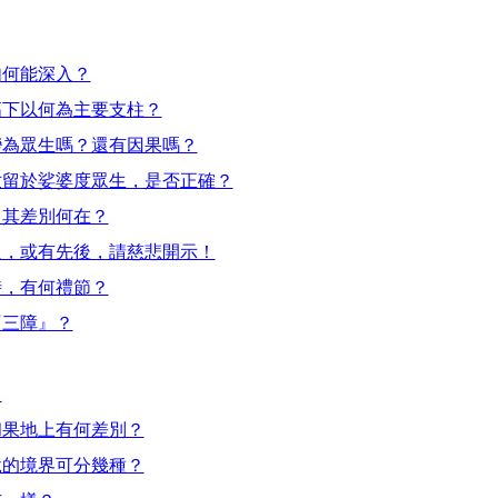
如何能深入？
高下以何為主要支柱？
變為眾生嗎？還有因果嗎？
世留於娑婆度眾生，是否正確？
，其差別何在？
足，或有先後，請慈悲開示！
時，有何禮節？
『三障』？
？
和果地上有何差別？
脫的境界可分幾種？