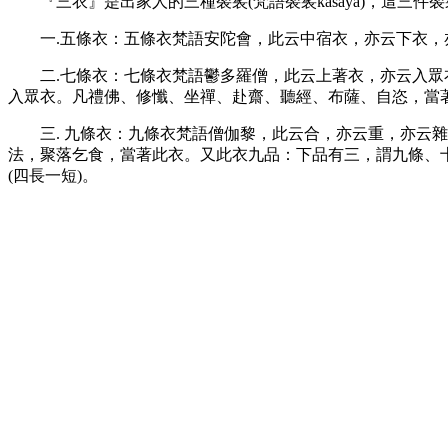
『三衣』是出家人的三種袈裟
(梵語袈裟kasaya)，
一
.五條衣：五條衣梵語安陀會，此云中宿衣，亦云下衣
二
.七條衣：七條衣梵語鬱多羅僧，此云上著衣，亦云入
入眾衣。凡禮佛、修懺、坐禪、赴齋、聽經、布薩、自恣，當
三
. 九條衣：九條衣梵語僧伽黎，此云合，亦云重，亦
法，聚落乞食，當著此衣。又此衣九品：下品有三，謂九條、十
(四長一短)。