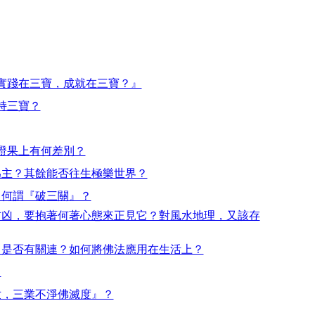
實踐在三寶，成就在三寶？』
持三寶？
證果上有何差別？
為主？其餘能否往生極樂世界？
，何謂『破三關』？
吉凶，要抱著何著心態來正見它？對風水地理，又該存
，是否有關連？如何將佛法應用在生活上？
？
世，三業不淨佛滅度』？