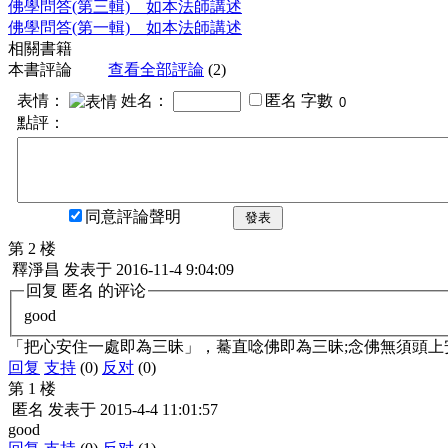
佛學問答(第三輯) 如本法師講述
佛學問答(第一輯) 如本法師講述
相關書籍
本書評論
查看全部評論
(2)
表情：
姓名：
匿名
字數
點評：
同意評論聲明
發表
第 2 楼
釋淨昌
发表于
2016-11-4 9:04:09
回复
匿名
的评论
good
「把心安住一處即為三昧」，驀直唸佛即為三昧;念佛無須頭上
回复
支持
(0)
反对
(0)
第 1 楼
匿名
发表于
2015-4-4 11:01:57
good