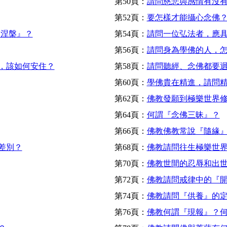
第50頁：
請問慈悲與感情有沒
第52頁：
要怎樣才能攝心念佛
是涅槃』？
第54頁：
請問一位弘法者，應
第56頁：
請問身為學佛的人，
，該如何安住？
第58頁：
請問聽經、念佛都要
第60頁：
學佛貴在精進，請問
第62頁：
佛教發願到極樂世界
第64頁：
何謂『念佛三昧』？
第66頁：
佛教佛教常說『隨緣
差別？
第68頁：
佛教請問往生極樂世
第70頁：
佛教世間的忍辱和出
第72頁：
佛教請問戒律中的『
第74頁：
佛教請問『供養』的
第76頁：
佛教何謂『現報』？