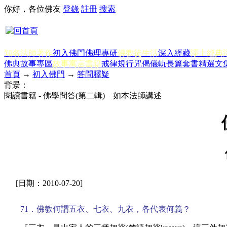
你好，各位佛友
登錄
註冊
搜索
知名法師著作
初入佛門
佛理專研
佛教徒生活
深入經藏
淨土經典
佛典故事專區
故事寓言書籍
戒律規行
咒偈儀軌
長篇套書
精選文
首頁
→
初入佛門
→
答問釋疑
背景：
閱讀書籍 - 佛學問答(第二輯) 如本法師講述
[日期：2010-07-20]
71．佛教何謂五衣、七衣、九衣，各代表何義？