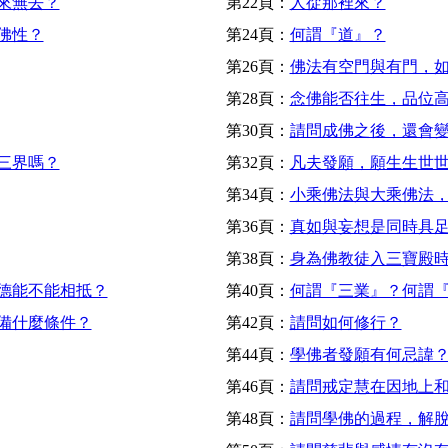
來無去？
第22頁：
人從那裡來？
佛性？
第24頁：
何謂『道』？
第26頁：
佛法有空門與有門，
第28頁：
念佛能否往生，品位
第30頁：
請問成佛之後，還會
三界嗎？
第32頁：
凡夫發願，願生生世
第34頁：
小乘佛法與大乘佛法
第36頁：
真如與妄想是同時具
第38頁：
身為佛教徒入三寶殿
德能不能相抵？
第40頁：
何謂『三業』？何謂
備什麼條件？
第42頁：
請問如何修行？
第44頁：
學佛者發願有何忌諱
第46頁：
請問戒定慧在因地上
第48頁：
請問學佛的過程，解