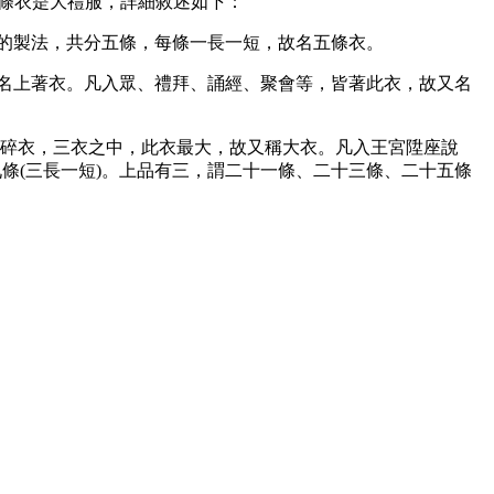
十五條衣是大禮服，詳細敘述如下：
的製法，共分五條，每條一長一短，故名五條衣。
故名上著衣。凡入眾、禮拜、誦經、聚會等，皆著此衣，故又名
雜碎衣，三衣之中，此衣最大，故又稱大衣。凡入王宮陞座說
條(三長一短)。上品有三，謂二十一條、二十三條、二十五條