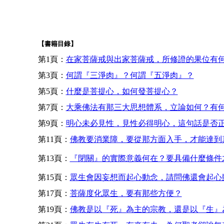
【書籍目錄】
第1頁：
在家菩薩戒與出家菩薩戒，所修證的果位有
第3頁：
何謂『三淨肉』？何謂『五淨肉』？
第5頁：
什麼是菩提心，如何發菩提心？
第7頁：
大乘佛法有那三大思想體系，立論如何？有
第9頁：
明心未必見性，見性必得明心，這句話是否
第11頁：
佛教要消業障，要從那方面入手，才能達到
第13頁：
『閉關』的實際意義何在？要具備什麼條件
第15頁：
眾生會因妄想而起心動念，請問佛還會起心
第17頁：
菩薩度化眾生，要有那些方便？
第19頁：
佛教是以『死』為主的宗教，還是以『生』