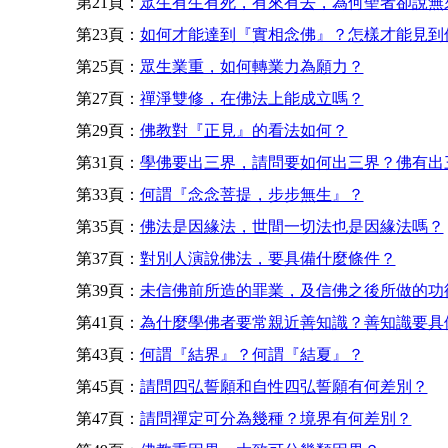
第21頁：
眾生有生有死，有來有去，為何聖者卻說無
第23頁：
如何才能達到『實相念佛』？怎樣才能見到
第25頁：
眾生業重，如何轉業力為願力？
第27頁：
禪淨雙修，在佛法上能成立嗎？
第29頁：
佛教對『正見』的看法如何？
第31頁：
學佛要出三界，請問要如何出三界？佛有出
第33頁：
何謂『念念菩提，步步無生』？
第35頁：
佛法是因緣法，世間一切法也是因緣法嗎？
第37頁：
對別人演說佛法，要具備什麼條件？
第39頁：
未信佛前所造的罪業，及信佛之後所做的功
第41頁：
為什麼學佛者要常親近善知識？善知識要具
第43頁：
何謂『結界』？何謂『結夏』？
第45頁：
請問四弘誓願和自性四弘誓願有何差別？
第47頁：
請問禪定可分為幾種？境界有何差別？