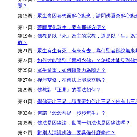
關？
第15頁：
眾生會因妄想而起心動念，請問佛還會起心動
第17頁：
菩薩度化眾生，要有那些方便？
第19頁：
佛教是以『死』為主的宗教，還是以『生』為
教？
第21頁：
眾生有生有死，有來有去，為何聖者卻說無來
第23頁：
如何才能達到『實相念佛』？怎樣才能見到佛
第25頁：
眾生業重，如何轉業力為願力？
第27頁：
禪淨雙修，在佛法上能成立嗎？
第29頁：
佛教對『正見』的看法如何？
第31頁：
學佛要出三界，請問要如何出三界？佛有出三
第33頁：
何謂『念念菩提，步步無生』？
第35頁：
佛法是因緣法，世間一切法也是因緣法嗎？
第37頁：
對別人演說佛法，要具備什麼條件？