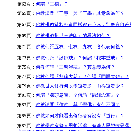
第63頁：
何謂『三德』？
第65頁：
佛教請問『三慧』與『三學』其意義為何？
第67頁：
佛教佛教徒和外道同樣都在吃素，到底有何差
第69頁：
佛教佛教對『三法印』的看法如何？
第71頁：
佛教何謂五衣、七衣、九衣，各代表何義？
第73頁：
佛教何謂『譏嫌戒』？何謂『根本重戒』？
第75頁：
佛教何謂『三聚淨戒』？其意義為何？
第77頁：
佛教何謂『無緣大慈』？何謂『同體大悲』？
第79頁：
佛教世人修行何以學道者多，而得道者少？
第81頁：
何謂『獨頭意識』？何謂『微細念頭』？
第83頁：
佛教請問『信佛』與『學佛』有何不同？
第85頁：
佛教如何才能看出修行者有沒有『道行』？
第87頁：
佛教學佛有些人思想活潑，有些人思想較呆滯