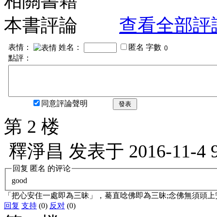
相關書籍
本書評論
查看全部評
表情：
姓名：
匿名
字數
點評：
同意評論聲明
發表
第 2 楼
釋淨昌
发表于
2016-11-4 
回复
匿名
的评论
good
「把心安住一處即為三昧」，驀直唸佛即為三昧;念佛無須頭上
回复
支持
(0)
反对
(0)