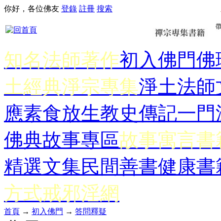
你好，各位佛友
登錄
註冊
搜索
知名法師著作
初入佛門
佛
土經典
淨宗專集
淨土法師
應
素食放生
教史傳記
一門
佛典故事專區
故事寓言書
精選文集
民間善書
健康書
方式
戒邪淫網
首頁
→
初入佛門
→
答問釋疑