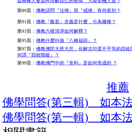
這兩種人要如何排解自己的弊病，方能契機入道？
第89頁：
佛教請問『法律』與『戒律』有何差別？
第91頁：
佛教『般若』含義是什麼，分為幾種？
第93頁：
佛教六根清淨如何解釋？
第95頁：
佛教什麼叫做『八種福田』？
第97頁：
佛教佛陀大慈大悲，化解古印度不平等的四姓
何謂『四姓階級』？
第99頁：
佛教佛門中的『舍利』是如何形成的 ？
推薦
佛學問答(第三輯) 如本
佛學問答(第一輯) 如本