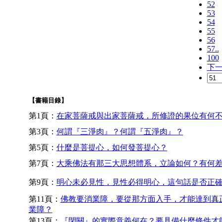
52
53
54
55
56
57..
100
下
【書籍目錄】
第1頁：
在家菩薩戒與出家菩薩戒，所修證的果位有何
第3頁：
何謂『三淨肉』？何謂『五淨肉』？
第5頁：
什麼是菩提心，如何發菩提心？
第7頁：
大乘佛法有那三大思想體系，立論如何？有何
第9頁：
明心未必見性，見性必得明心，這句話是否正
第11頁：
佛教要消業障，要從那方面入手，才能達到真
業障？
第13頁：
『閉關』的實際意義何在？要具備什麼條件才