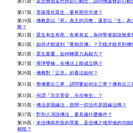
第15頁：
眾生會因妄想而起心動念，請問佛還會起心動
第17頁：
菩薩度化眾生，要有那些方便？
第19頁：
佛教是以『死』為主的宗教，還是以『生』為
教？
第21頁：
眾生有生有死，有來有去，為何聖者卻說無來
第23頁：
如何才能達到『實相念佛』？怎樣才能見到佛
第25頁：
眾生業重，如何轉業力為願力？
第27頁：
禪淨雙修，在佛法上能成立嗎？
第29頁：
佛教對『正見』的看法如何？
第31頁：
學佛要出三界，請問要如何出三界？佛有出三
第33頁：
何謂『念念菩提，步步無生』？
第35頁：
佛法是因緣法，世間一切法也是因緣法嗎？
第37頁：
對別人演說佛法，要具備什麼條件？
第39頁：
未信佛前所造的罪業，及信佛之後所做的功德
相抵？