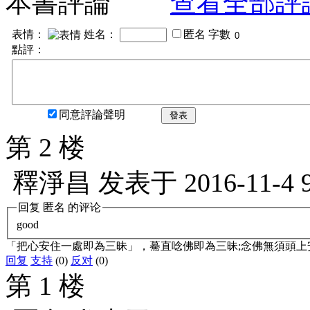
本書評論
查看全部評
表情：
姓名：
匿名
字數
點評：
同意評論聲明
發表
第 2 楼
釋淨昌
发表于
2016-11-4 
回复
匿名
的评论
good
「把心安住一處即為三昧」，驀直唸佛即為三昧;念佛無須頭上
回复
支持
(0)
反对
(0)
第 1 楼