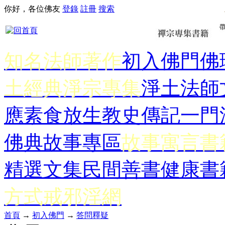
你好，各位佛友
登錄
註冊
搜索
知名法師著作
初入佛門
佛
土經典
淨宗專集
淨土法師
應
素食放生
教史傳記
一門
佛典故事專區
故事寓言書
精選文集
民間善書
健康書
方式
戒邪淫網
首頁
→
初入佛門
→
答問釋疑