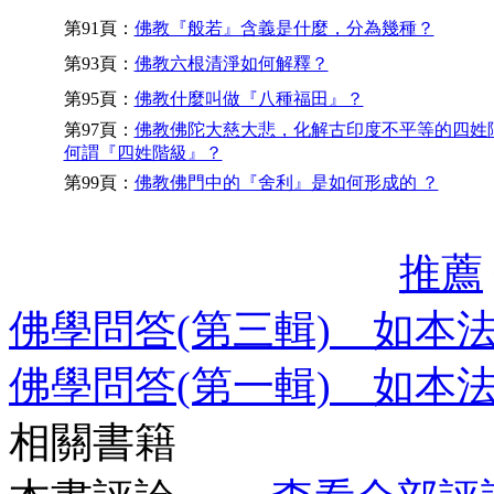
第91頁：
佛教『般若』含義是什麼，分為幾種？
第93頁：
佛教六根清淨如何解釋？
第95頁：
佛教什麼叫做『八種福田』？
第97頁：
佛教佛陀大慈大悲，化解古印度不平等的四姓
何謂『四姓階級』？
第99頁：
佛教佛門中的『舍利』是如何形成的 ？
推薦
佛學問答(第三輯) 如本
佛學問答(第一輯) 如本
相關書籍