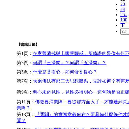
23
24
25..
100
下
【書籍目錄】
第1頁：
在家菩薩戒與出家菩薩戒，所修證的果位有何
第3頁：
何謂『三淨肉』？何謂『五淨肉』？
第5頁：
什麼是菩提心，如何發菩提心？
第7頁：
大乘佛法有那三大思想體系，立論如何？有何
第9頁：
明心未必見性，見性必得明心，這句話是否正
第11頁：
佛教要消業障，要從那方面入手，才能達到真
業障？
第13頁：
『閉關』的實際意義何在？要具備什麼條件才
關？