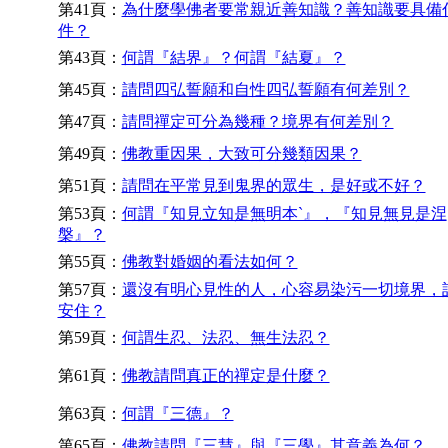
第41頁：
為什麼學佛者要常親近善知識？善知識要具備
件？
第43頁：
何謂『結界』？何謂『結夏』？
第45頁：
請問四弘誓願和自性四弘誓願有何差別？
第47頁：
請問禪定可分為幾種？境界有何差別？
第49頁：
佛教重因果，大致可分幾類因果？
第51頁：
請問在平常見到鬼界的眾生，是好或不好？
第53頁：
何謂『知見立知是無明本`』，『知見無見是涅
槃』？
第55頁：
佛教對婚姻的看法如何？
第57頁：
還沒有明心見性的人，心容易染污一切境界，
安住？
第59頁：
何謂生忍、法忍、無生法忍？
第61頁：
佛教請問真正的禪定是什麼？
第63頁：
何謂『三德』？
第65頁：
佛教請問『三慧』與『三學』其意義為何？