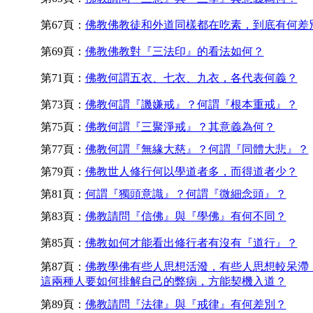
第67頁：
佛教佛教徒和外道同樣都在吃素，到底有何差
第69頁：
佛教佛教對『三法印』的看法如何？
第71頁：
佛教何謂五衣、七衣、九衣，各代表何義？
第73頁：
佛教何謂『譏嫌戒』？何謂『根本重戒』？
第75頁：
佛教何謂『三聚淨戒』？其意義為何？
第77頁：
佛教何謂『無緣大慈』？何謂『同體大悲』？
第79頁：
佛教世人修行何以學道者多，而得道者少？
第81頁：
何謂『獨頭意識』？何謂『微細念頭』？
第83頁：
佛教請問『信佛』與『學佛』有何不同？
第85頁：
佛教如何才能看出修行者有沒有『道行』？
第87頁：
佛教學佛有些人思想活潑，有些人思想較呆滯
這兩種人要如何排解自己的弊病，方能契機入道？
第89頁：
佛教請問『法律』與『戒律』有何差別？