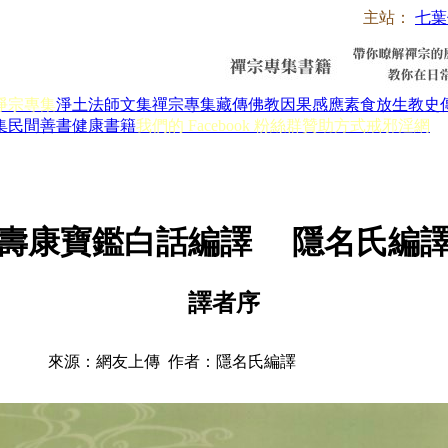
主站：
七葉
淨宗專集
淨土法師文集
禪宗專集
藏傳佛教
因果感應
素食放生
教史
集
民間善書
健康書籍
我們的 Facebook 粉絲群
贊助方式
戒邪淫網
壽康寶鑑白話編譯 隱名氏編
譯者序
來源：網友上傳 作者：隱名氏編譯