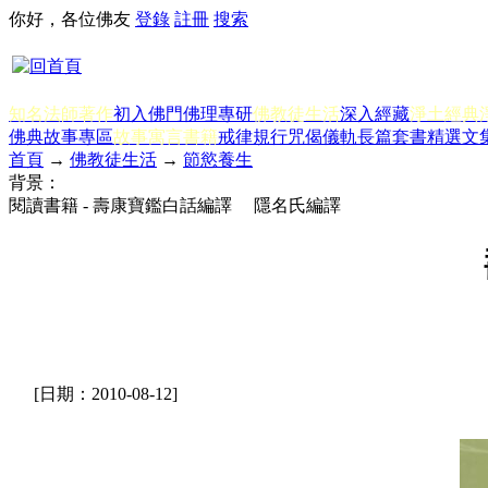
你好，各位佛友
登錄
註冊
搜索
知名法師著作
初入佛門
佛理專研
佛教徒生活
深入經藏
淨土經典
佛典故事專區
故事寓言書籍
戒律規行
咒偈儀軌
長篇套書
精選文
首頁
→
佛教徒生活
→
節慾養生
背景：
閱讀書籍 - 壽康寶鑑白話編譯 隱名氏編譯
[日期：2010-08-12]