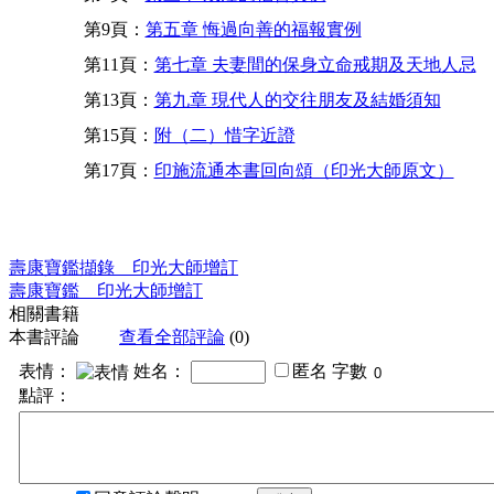
第9頁：
第五章 悔過向善的福報實例
第11頁：
第七章 夫妻間的保身立命戒期及天地人忌
第13頁：
第九章 現代人的交往朋友及結婚須知
第15頁：
附（二）惜字近證
第17頁：
印施流通本書回向頌（印光大師原文）
壽康寶鑑擷錄 印光大師增訂
壽康寶鑑 印光大師增訂
相關書籍
本書評論
查看全部評論
(0)
表情：
姓名：
匿名
字數
點評：