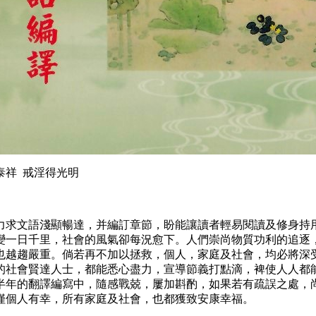
泰祥 戒淫得光明
力求文語淺顯暢達，并編訂章節，盼能讓讀者輕易閱讀及修身持
變一日千里，社會的風氣卻每況愈下。人們崇尚物質功利的追逐
也越趨嚴重。倘若再不加以拯救，個人，家庭及社會，均必將深
的社會賢達人士，都能悉心盡力，宣導節義打點滴，裨使人人都
半年的翻譯編寫中，隨感戰兢，屢加斟酌，如果若有疏誤之處，
僅個人有幸，所有家庭及社會，也都獲致安康幸福。