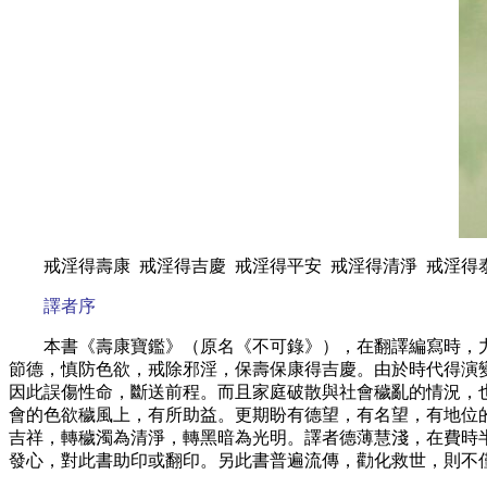
戒淫得壽康 戒淫得吉慶 戒淫得平安 戒淫得清淨 戒淫得
譯者序
本書《壽康寶鑑》（原名《不可錄》），在翻譯編寫時，
節德，慎防色欲，戒除邪淫，保壽保康得吉慶。由於時代得演
因此誤傷性命，斷送前程。而且家庭破散與社會穢亂的情況，
會的色欲穢風上，有所助益。更期盼有德望，有名望，有地位
吉祥，轉穢濁為清淨，轉黑暗為光明。譯者德薄慧淺，在費時
發心，對此書助印或翻印。另此書普遍流傳，勸化救世，則不