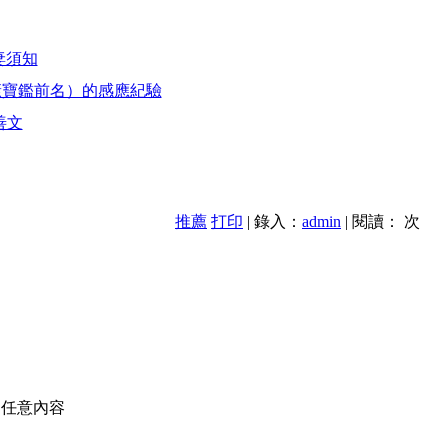
妻須知
康寶鑑前名）的感應紀驗
善文
推薦
打印
| 錄入：
admin
| 閱讀：
次
的任意內容