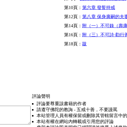
第10頁：
第六章 發誓持戒
第12頁：
第八章 保身廣嗣的夫
第14頁：
附（一）不可錄（壽
第16頁：
附（三）不可詩·勸行
第18頁：
跋
評論聲明
評論要尊重該書籍的作者
請遵守佛陀的教誨 - 五戒十善，不要謾罵
本站管理人員有權保留或刪除其管轄留言中
本站有權在網站內轉載或引用您的評論