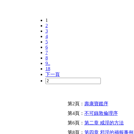
1
2
3
4
5
6
7
8
9..
18
下一頁
第2頁：
壽康寶鑑序
第4頁：
不可錄敦倫理序
第6頁：
第二章 戒淫的方法
第8頁：
第四章 邪淫的禍報事例