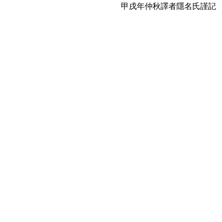
甲戌年仲秋譯者隱名氏謹記