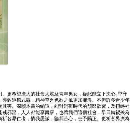
用。更希望廣大的社會大眾及青年男女，從此能立下決心
, 堅守
，導致道德式微，精神空乏色欲之風更加彌漫。不但許多青少年
受其害。深願本書的編譯，能對消弭時代的頹靡欲習，及扭轉社
能戒邪淫，人人都能享壽康，也讓我們這個社會，早日轉禍殃為
尚祈各界仁者，憐我愚誠，鑒我苦心，慈予賜正。更祈各界廣為