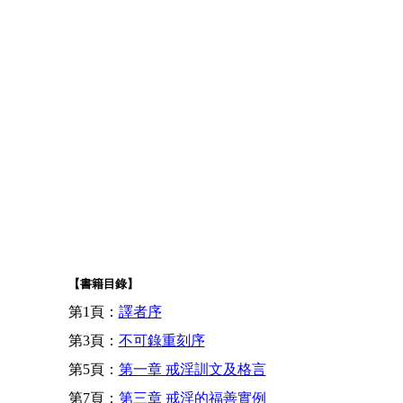
【書籍目錄】
第1頁：
譯者序
第3頁：
不可錄重刻序
第5頁：
第一章 戒淫訓文及格言
第7頁：
第三章 戒淫的福善實例