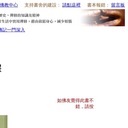
佛教中心
支持書舍的建設：
請點這裡
書本報錯：
留言板
傳記
一門深入
譯
如佛友覺得此書不
錯，請按