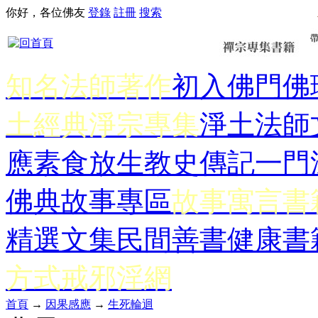
你好，各位佛友
登錄
註冊
搜索
知名法師著作
初入佛門
佛
土經典
淨宗專集
淨土法師
應
素食放生
教史傳記
一門
佛典故事專區
故事寓言書
精選文集
民間善書
健康書
方式
戒邪淫網
首頁
→
因果感應
→
生死輪迴