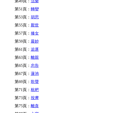
第49頁：
法樂
第51頁：
轉變
第53頁：
胡思
第55頁：
厭世
第57頁：
修女
第59頁：
最妙
第61頁：
追逐
第63頁：
離親
第65頁：
忠告
第67頁：
蓮池
第69頁：
歌聲
第71頁：
枇杷
第73頁：
按摩
第75頁：
離貪