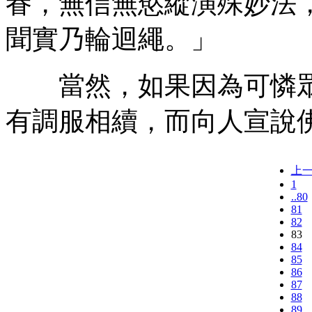
眷，無信無慾縱演殊妙法
聞實乃輪迴繩。」
當然，如果因為可憐眾
有調服相續，而向人宣說
上
1
..80
81
82
83
84
85
86
87
88
89..