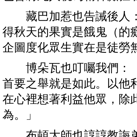
藏巴加惹也告誡後人：
得秋天的果實是餓鬼（的
企圖度化眾生實在是徒勞
博朵瓦也叮囑我們：「
首要之舉就是如此。以他
在心裡想著利益他眾，除
為。」
布頓大師也諄諄教誨弟