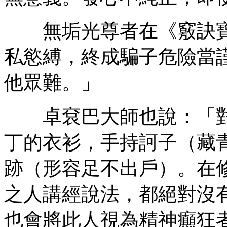
無垢光尊者在《竅訣寶
私慾縛，終成騙子危險當
他眾難。」
卓袞巴大師也說：「對
丁的衣衫，手持訶子（藏
跡（形容足不出戶）。在
之人講經說法，都絕對沒
也會將此人視為精神癲狂