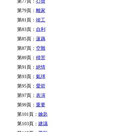
第77頁：
心寶
第79頁：
離家
第81頁：
竣工
第83頁：
自利
第85頁：
蓮藕
第87頁：
空難
第89頁：
積苦
第91頁：
絕情
第93頁：
氣球
第95頁：
愛箭
第97頁：
表演
第99頁：
重要
第101頁：
鑰匙
第103頁：
建議