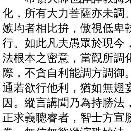
化，所有大力菩薩亦未調
嫉均者相比拚，傲視低卑
行。如此凡夫愚眾於現今
法根本之密意，當觀所調
際，不貪自利能調方調御
通若欲行他利，猶如無翅
因。縱言講聞乃為持勝法
正求義聰睿者，智士方宣