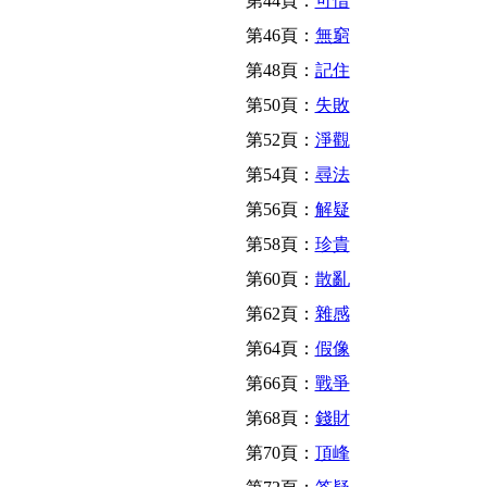
第44頁：
可惜
第46頁：
無窮
第48頁：
記住
第50頁：
失敗
第52頁：
淨觀
第54頁：
尋法
第56頁：
解疑
第58頁：
珍貴
第60頁：
散亂
第62頁：
雜感
第64頁：
假像
第66頁：
戰爭
第68頁：
錢財
第70頁：
頂峰