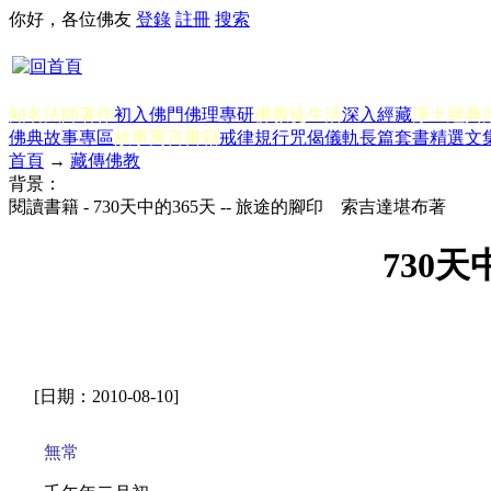
你好，各位佛友
登錄
註冊
搜索
知名法師著作
初入佛門
佛理專研
佛教徒生活
深入經藏
淨土經典
佛典故事專區
故事寓言書籍
戒律規行
咒偈儀軌
長篇套書
精選文
首頁
→
藏傳佛教
背景：
閱讀書籍 - 730天中的365天 -- 旅途的腳印 索吉達堪布著
730
[日期：2010-08-10]
無常