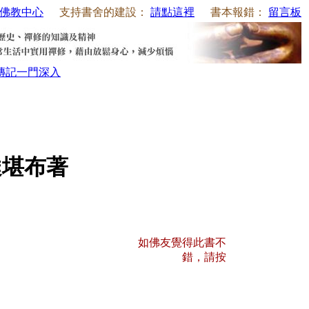
佛教中心
支持書舍的建設：
請點這裡
書本報錯：
留言板
傳記
一門深入
達堪布著
如佛友覺得此書不
錯，請按