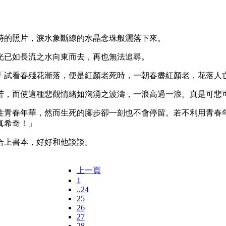
的照片，淚水象斷線的水晶念珠般灑落下來。
已如長流之水向東而去，再也無法追尋。
試看春殘花漸落，便是紅顏老死時，一朝春盡紅顏老，花落人亡
，而使這種悲觀情緒如洶湧之波濤，一浪高過一浪。真是可悲
青春年華，然而生死的腳步卻一刻也不會停留。若不利用青春年
真希奇！」
上書本，好好和他談談。
上一頁
1
..24
25
26
27
28