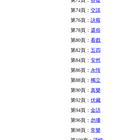
第72頁：
答疑
第74頁：
交談
第76頁：
訣竅
第78頁：
還俗
第80頁：
看戲
第82頁：
五四
第84頁：
安然
第86頁：
永恆
第88頁：
獨立
第90頁：
真樂
第92頁：
伏藏
第94頁：
金語
第96頁：
勿擾
第98頁：
常樂