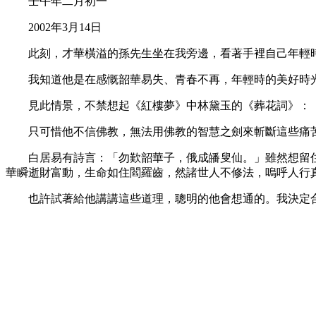
壬午年二月初一
2002年3月14日
此刻，才華橫溢的孫先生坐在我旁邊，看著手裡自己年輕時
我知道他是在感慨韶華易失、青春不再，年輕時的美好時光
見此情景，不禁想起《紅樓夢》中林黛玉的《葬花詞》：「
只可惜他不信佛教，無法用佛教的智慧之劍來斬斷這些痛苦
白居易有詩言：「勿歎韶華子，俄成皤叟仙。」雖然想留住
華瞬逝財富動，生命如住閻羅齒，然諸世人不修法，嗚呼人行
也許試著給他講講這些道理，聰明的他會想通的。我決定合