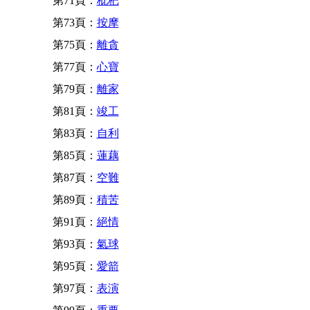
第71頁：
枇杷
第73頁：
按摩
第75頁：
離貪
第77頁：
心寶
第79頁：
離家
第81頁：
竣工
第83頁：
自利
第85頁：
蓮藕
第87頁：
空難
第89頁：
積苦
第91頁：
絕情
第93頁：
氣球
第95頁：
愛箭
第97頁：
表演