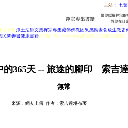
主站：
七葉
淨宗專集
淨土法師文集
禪宗專集
藏傳佛教
因果感應
素食放生
教史
集
民間善書
健康書籍
我們的 Facebook 粉絲群
贊助方式
戒邪淫網
天中的365天 -- 旅途的腳印 索吉
無常
來源：網友上傳 作者：索吉達堪布著