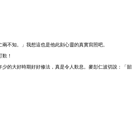
兩不知。」我想這也是他此刻心靈的真實寫照吧。
可歎！
少的大好時期好好修法，真是令人歎息。麥彭仁波切說：「韶