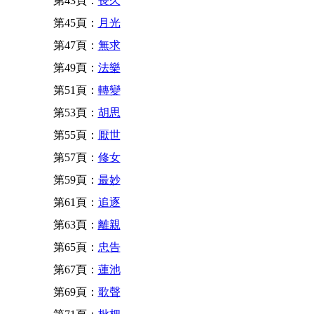
第43頁：
長久
第45頁：
月光
第47頁：
無求
第49頁：
法樂
第51頁：
轉變
第53頁：
胡思
第55頁：
厭世
第57頁：
修女
第59頁：
最妙
第61頁：
追逐
第63頁：
離親
第65頁：
忠告
第67頁：
蓮池
第69頁：
歌聲