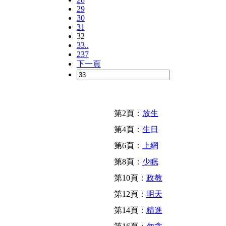
29
30
31
32
33..
237
下一頁
第2頁：
放生
第4頁：
生日
第6頁：
上網
第8頁：
少眠
第10頁：
政教
第12頁：
明天
第14頁：
精進