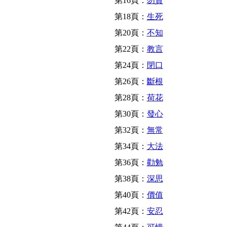
第16頁：
勿貪
第18頁：
生死
第20頁：
不知
第22頁：
教言
第24頁：
閉口
第26頁：
斷根
第28頁：
荷花
第30頁：
發心
第32頁：
無常
第34頁：
大法
第36頁：
勸勉
第38頁：
深思
第40頁：
價值
第42頁：
安忍