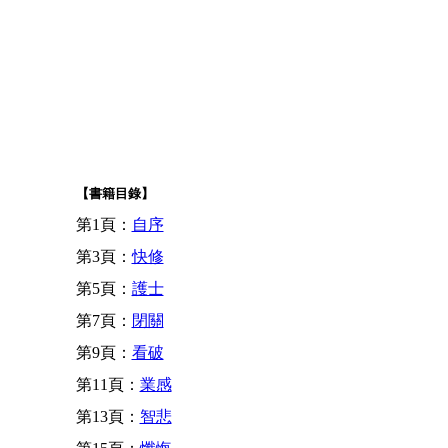
【書籍目錄】
第1頁：
自序
第3頁：
快修
第5頁：
護士
第7頁：
閉關
第9頁：
看破
第11頁：
業感
第13頁：
智悲