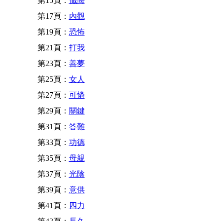
第15頁：
懺悔
第17頁：
內觀
第19頁：
恐怖
第21頁：
打我
第23頁：
善夢
第25頁：
女人
第27頁：
可憐
第29頁：
關鍵
第31頁：
答難
第33頁：
功德
第35頁：
母親
第37頁：
光陰
第39頁：
意供
第41頁：
四力