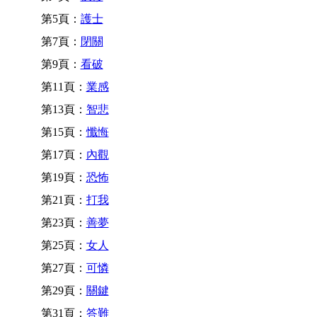
第5頁：
護士
第7頁：
閉關
第9頁：
看破
第11頁：
業感
第13頁：
智悲
第15頁：
懺悔
第17頁：
內觀
第19頁：
恐怖
第21頁：
打我
第23頁：
善夢
第25頁：
女人
第27頁：
可憐
第29頁：
關鍵
第31頁：
答難