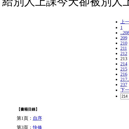
給別人上課今天卻被別人
上
1
..20
209
210
211
212
213
214
215
216
217.
237
下
【書籍目錄】
第1頁：
自序
第3頁：
快修