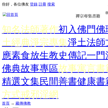
你好，各位佛友
登錄
註冊
搜索
知名法師著作
初入佛門
佛
土經典
淨宗專集
淨土法師
應
素食放生
教史傳記
一門
佛典故事專區
故事寓言書
精選文集
民間善書
健康書
方式
戒邪淫網
首頁
→
藏傳佛教