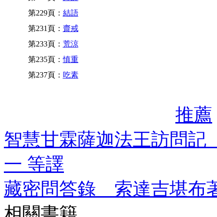
第229頁：
結語
第231頁：
齋戒
第233頁：
荒涼
第235頁：
慎重
第237頁：
吃素
推薦
智慧甘霖薩迦法王訪問記
一 等譯
藏密問答錄 索達吉堪布
相關書籍