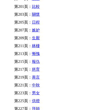
第201頁：
比較
第203頁：
關懷
第205頁：
日程
第207頁：
嫉妒
第209頁：
生厭
第211頁：
林棲
第213頁：
慚愧
第215頁：
報仇
第217頁：
慈育
第219頁：
善言
第221頁：
中秋
第223頁：
男女
第225頁：
供燈
第227頁：
拜師