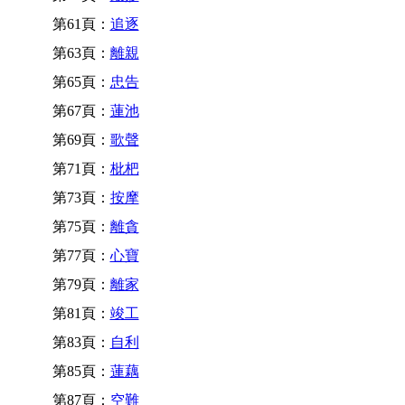
第61頁：
追逐
第63頁：
離親
第65頁：
忠告
第67頁：
蓮池
第69頁：
歌聲
第71頁：
枇杷
第73頁：
按摩
第75頁：
離貪
第77頁：
心寶
第79頁：
離家
第81頁：
竣工
第83頁：
自利
第85頁：
蓮藕
第87頁：
空難