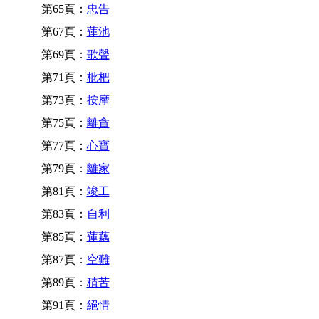
第65頁：
忠告
第67頁：
蓮池
第69頁：
歌聲
第71頁：
枇杷
第73頁：
按摩
第75頁：
離貪
第77頁：
心寶
第79頁：
離家
第81頁：
竣工
第83頁：
自利
第85頁：
蓮藕
第87頁：
空難
第89頁：
積苦
第91頁：
絕情