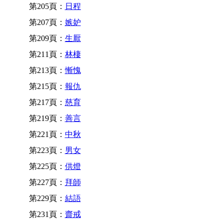
第205頁：
日程
第207頁：
嫉妒
第209頁：
生厭
第211頁：
林棲
第213頁：
慚愧
第215頁：
報仇
第217頁：
慈育
第219頁：
善言
第221頁：
中秋
第223頁：
男女
第225頁：
供燈
第227頁：
拜師
第229頁：
結語
第231頁：
齋戒