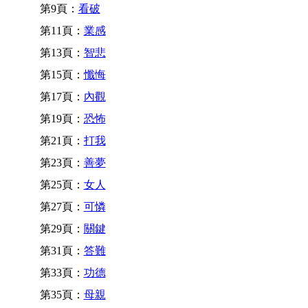
第9頁：
看破
第11頁：
業感
第13頁：
智悲
第15頁：
懺悔
第17頁：
內觀
第19頁：
恐怖
第21頁：
打我
第23頁：
善夢
第25頁：
女人
第27頁：
可憐
第29頁：
關鍵
第31頁：
答難
第33頁：
功德
第35頁：
母親