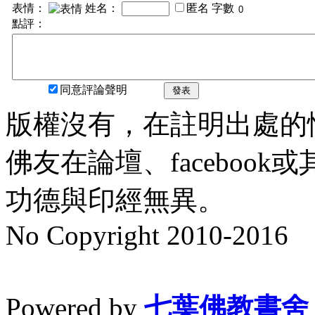
表情：
姓名：
匿名
字數
點評：
同意評論聲明
發表
版權沒有，在註明出處的
佛友在論壇、faceboo
功德與印經無異。
No Copyright 2010-2016
水晶
順正府大王公求道
Powered by
七葉佛教書舍