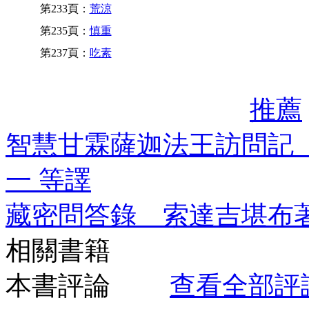
第233頁：
荒涼
第235頁：
慎重
第237頁：
吃素
推薦
智慧甘霖薩迦法王訪問記
一 等譯
藏密問答錄 索達吉堪布
相關書籍
本書評論
查看全部評