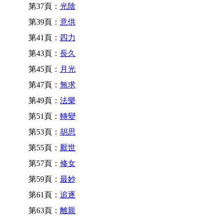
第37頁：
光陰
第39頁：
意供
第41頁：
四力
第43頁：
長久
第45頁：
月光
第47頁：
無求
第49頁：
法樂
第51頁：
轉變
第53頁：
胡思
第55頁：
厭世
第57頁：
修女
第59頁：
最妙
第61頁：
追逐
第63頁：
離親