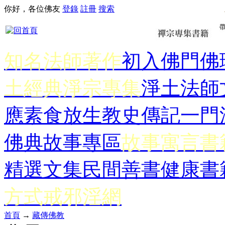
你好，各位佛友
登錄
註冊
搜索
知名法師著作
初入佛門
佛
土經典
淨宗專集
淨土法師
應
素食放生
教史傳記
一門
佛典故事專區
故事寓言書
精選文集
民間善書
健康書
方式
戒邪淫網
首頁
→
藏傳佛教