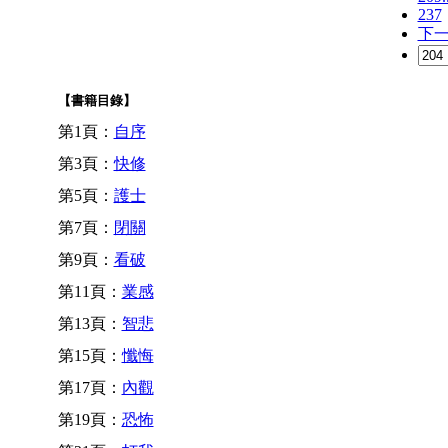
237
下
【書籍目錄】
第1頁：
自序
第3頁：
快修
第5頁：
護士
第7頁：
閉關
第9頁：
看破
第11頁：
業感
第13頁：
智悲
第15頁：
懺悔
第17頁：
內觀
第19頁：
恐怖