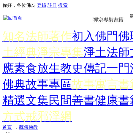
你好，各位佛友
登錄
註冊
搜索
知名法師著作
初入佛門
佛
土經典
淨宗專集
淨土法師
應
素食放生
教史傳記
一門
佛典故事專區
故事寓言書
精選文集
民間善書
健康書
方式
戒邪淫網
首頁
→
藏傳佛教