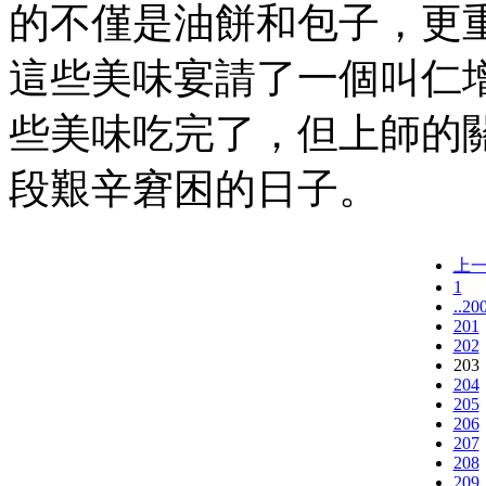
的不僅是油餅和包子，更
這些美味宴請了一個叫仁
些美味吃完了，但上師的
段艱辛窘困的日子。
上
1
..20
201
202
203
204
205
206
207
208
209.