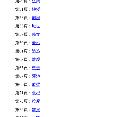
第49頁：
法樂
第51頁：
轉變
第53頁：
胡思
第55頁：
厭世
第57頁：
修女
第59頁：
最妙
第61頁：
追逐
第63頁：
離親
第65頁：
忠告
第67頁：
蓮池
第69頁：
歌聲
第71頁：
枇杷
第73頁：
按摩
第75頁：
離貪