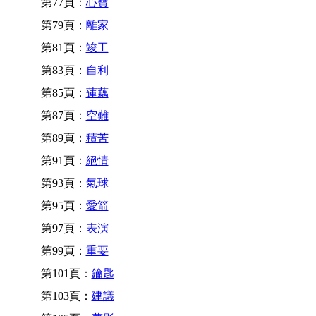
第77頁：
心寶
第79頁：
離家
第81頁：
竣工
第83頁：
自利
第85頁：
蓮藕
第87頁：
空難
第89頁：
積苦
第91頁：
絕情
第93頁：
氣球
第95頁：
愛箭
第97頁：
表演
第99頁：
重要
第101頁：
鑰匙
第103頁：
建議