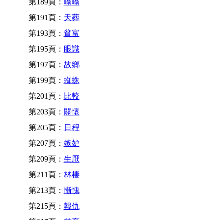
第189頁：
嗡嗡
第191頁：
天葬
第193頁：
貧富
第195頁：
眼識
第197頁：
故鄉
第199頁：
蜘蛛
第201頁：
比較
第203頁：
關懷
第205頁：
日程
第207頁：
嫉妒
第209頁：
生厭
第211頁：
林棲
第213頁：
慚愧
第215頁：
報仇