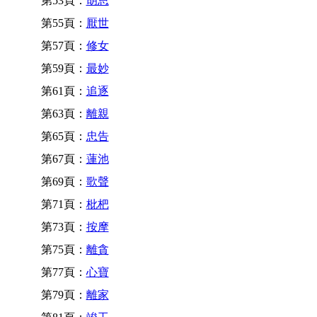
第53頁：
胡思
第55頁：
厭世
第57頁：
修女
第59頁：
最妙
第61頁：
追逐
第63頁：
離親
第65頁：
忠告
第67頁：
蓮池
第69頁：
歌聲
第71頁：
枇杷
第73頁：
按摩
第75頁：
離貪
第77頁：
心寶
第79頁：
離家