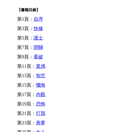
【書籍目錄】
第1頁：
自序
第3頁：
快修
第5頁：
護士
第7頁：
閉關
第9頁：
看破
第11頁：
業感
第13頁：
智悲
第15頁：
懺悔
第17頁：
內觀
第19頁：
恐怖
第21頁：
打我
第23頁：
善夢