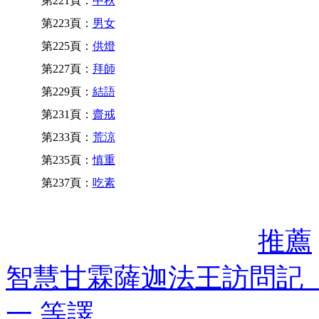
第221頁：
中秋
第223頁：
男女
第225頁：
供燈
第227頁：
拜師
第229頁：
結語
第231頁：
齋戒
第233頁：
荒涼
第235頁：
慎重
第237頁：
吃素
推薦
智慧甘霖薩迦法王訪問記
一 等譯