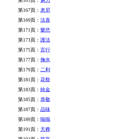
第165頁：
魅力
第167頁：
老尼
第169頁：
法喜
第171頁：
樂悲
第173頁：
護法
第175頁：
言行
第177頁：
掬水
第179頁：
二利
第181頁：
花祭
第183頁：
純金
第185頁：
恭敬
第187頁：
品味
第189頁：
嗡嗡
第191頁：
天葬