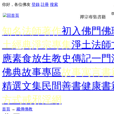
你好，各位佛友
登錄
註冊
搜索
知名法師著作
初入佛門
佛
土經典
淨宗專集
淨土法師
應
素食放生
教史傳記
一門
佛典故事專區
故事寓言書
精選文集
民間善書
健康書
方式
戒邪淫網
首頁
→
藏傳佛教