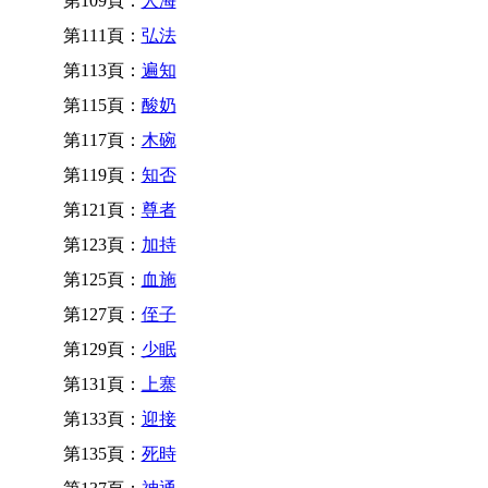
第109頁：
人海
第111頁：
弘法
第113頁：
遍知
第115頁：
酸奶
第117頁：
木碗
第119頁：
知否
第121頁：
尊者
第123頁：
加持
第125頁：
血施
第127頁：
侄子
第129頁：
少眠
第131頁：
上寨
第133頁：
迎接
第135頁：
死時