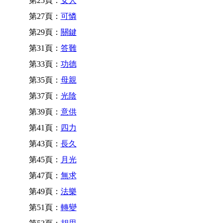
第25頁：
女人
第27頁：
可憐
第29頁：
關鍵
第31頁：
答難
第33頁：
功德
第35頁：
母親
第37頁：
光陰
第39頁：
意供
第41頁：
四力
第43頁：
長久
第45頁：
月光
第47頁：
無求
第49頁：
法樂
第51頁：
轉變