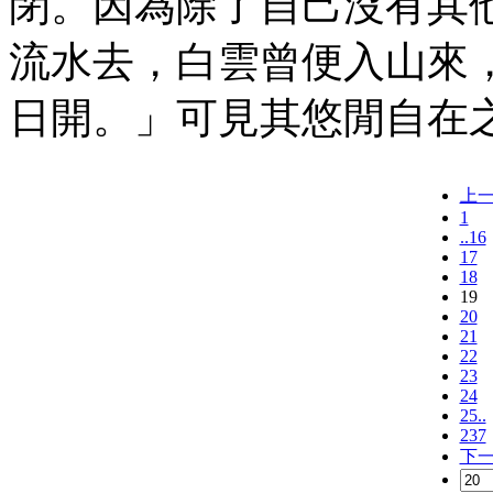
閉。因為除了自己沒有其
流水去，白雲曾便入山來
日開。」可見其悠閒自在
上
1
..16
17
18
19
20
21
22
23
24
25..
237
下