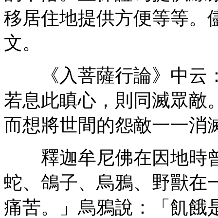
移居住地提供方便等等。
文。
《入菩薩行論》中云：
若息此瞋心，則同滅眾敵
而想將世間的怨敵一一消
釋迦牟尼佛在因地時曾
蛇、鴿子、烏鴉、野獸在
痛苦。」烏鴉說：「飢餓