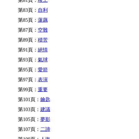
第81頁：
竣工
第83頁：
自利
第85頁：
蓮藕
第87頁：
空難
第89頁：
積苦
第91頁：
絕情
第93頁：
氣球
第95頁：
愛箭
第97頁：
表演
第99頁：
重要
第101頁：
鑰匙
第103頁：
建議
第105頁：
夢影
第107頁：
二諦