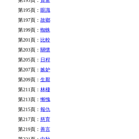
第193頁：
貧富
第195頁：
眼識
第197頁：
故鄉
第199頁：
蜘蛛
第201頁：
比較
第203頁：
關懷
第205頁：
日程
第207頁：
嫉妒
第209頁：
生厭
第211頁：
林棲
第213頁：
慚愧
第215頁：
報仇
第217頁：
慈育
第219頁：
善言