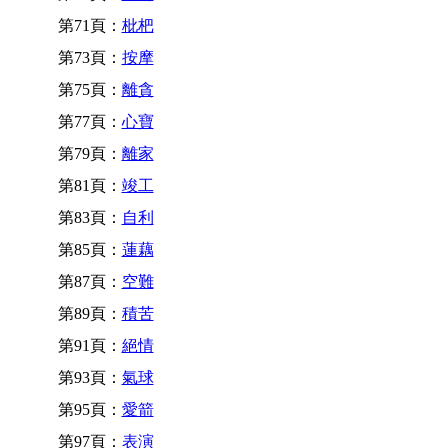
第71頁：
枇杷
第73頁：
按摩
第75頁：
離貪
第77頁：
心寶
第79頁：
離家
第81頁：
竣工
第83頁：
自利
第85頁：
蓮藕
第87頁：
空難
第89頁：
積苦
第91頁：
絕情
第93頁：
氣球
第95頁：
愛箭
第97頁：
表演