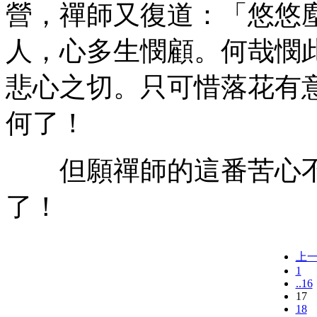
營，禪師又復道：「悠悠
人，心多生憫顧。何哉憫
悲心之切。只可惜落花有
何了！
但願禪師的這番苦心不
了！
上
1
..16
17
18