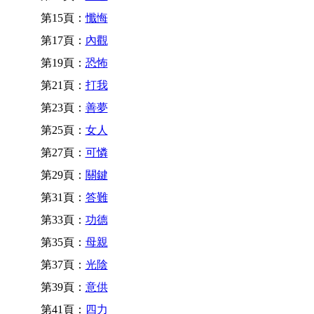
第15頁：
懺悔
第17頁：
內觀
第19頁：
恐怖
第21頁：
打我
第23頁：
善夢
第25頁：
女人
第27頁：
可憐
第29頁：
關鍵
第31頁：
答難
第33頁：
功德
第35頁：
母親
第37頁：
光陰
第39頁：
意供
第41頁：
四力