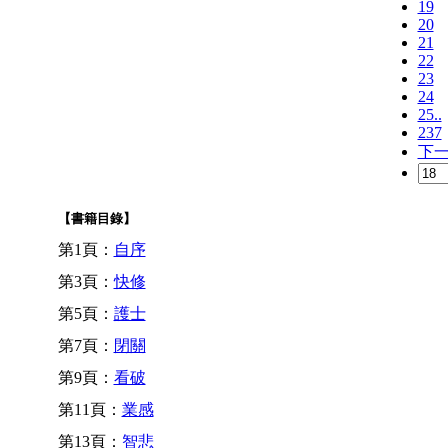
19
20
21
22
23
24
25..
237
下
【書籍目錄】
第1頁：
自序
第3頁：
快修
第5頁：
護士
第7頁：
閉關
第9頁：
看破
第11頁：
業感
第13頁：
智悲