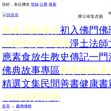
你好，各位佛友
登錄
註冊
搜索
知名法師著作
初入佛門
佛
土經典
淨宗專集
淨土法師
應
素食放生
教史傳記
一門
佛典故事專區
故事寓言書
精選文集
民間善書
健康書
方式
戒邪淫網
首頁
→
藏傳佛教