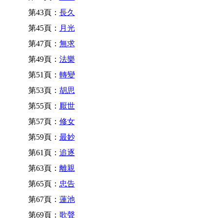
第43頁：
長久
第45頁：
月光
第47頁：
無求
第49頁：
法樂
第51頁：
轉變
第53頁：
胡思
第55頁：
厭世
第57頁：
修女
第59頁：
最妙
第61頁：
追逐
第63頁：
離親
第65頁：
忠告
第67頁：
蓮池
第69頁：
歌聲