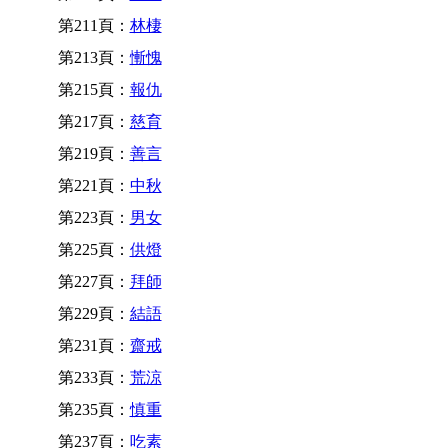
第211頁：
林棲
第213頁：
慚愧
第215頁：
報仇
第217頁：
慈育
第219頁：
善言
第221頁：
中秋
第223頁：
男女
第225頁：
供燈
第227頁：
拜師
第229頁：
結語
第231頁：
齋戒
第233頁：
荒涼
第235頁：
慎重
第237頁：
吃素