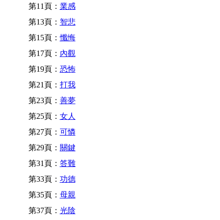
第11頁：
業感
第13頁：
智悲
第15頁：
懺悔
第17頁：
內觀
第19頁：
恐怖
第21頁：
打我
第23頁：
善夢
第25頁：
女人
第27頁：
可憐
第29頁：
關鍵
第31頁：
答難
第33頁：
功德
第35頁：
母親
第37頁：
光陰