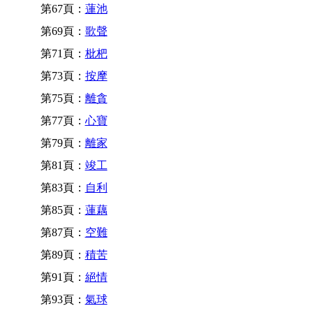
第67頁：
蓮池
第69頁：
歌聲
第71頁：
枇杷
第73頁：
按摩
第75頁：
離貪
第77頁：
心寶
第79頁：
離家
第81頁：
竣工
第83頁：
自利
第85頁：
蓮藕
第87頁：
空難
第89頁：
積苦
第91頁：
絕情
第93頁：
氣球