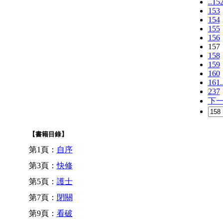
..15
153
154
155
156
157
158
159
160
161.
237
下
【書籍目錄】
第1頁：
自序
第3頁：
快修
第5頁：
護士
第7頁：
閉關
第9頁：
看破