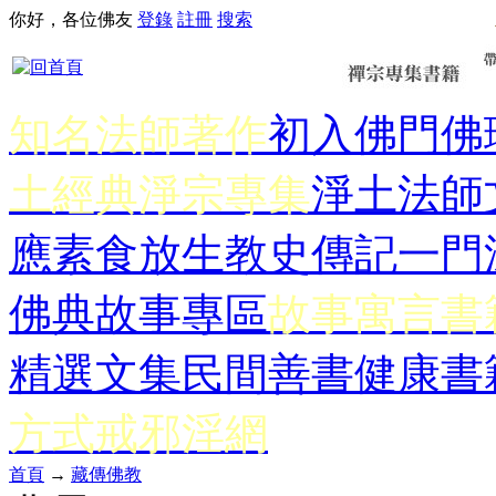
你好，各位佛友
登錄
註冊
搜索
知名法師著作
初入佛門
佛
土經典
淨宗專集
淨土法師
應
素食放生
教史傳記
一門
佛典故事專區
故事寓言書
精選文集
民間善書
健康書
方式
戒邪淫網
首頁
→
藏傳佛教