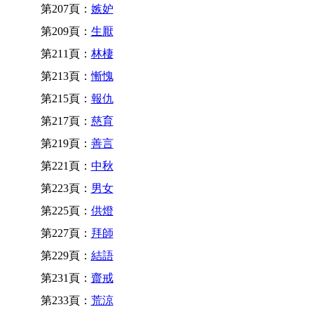
第207頁：
嫉妒
第209頁：
生厭
第211頁：
林棲
第213頁：
慚愧
第215頁：
報仇
第217頁：
慈育
第219頁：
善言
第221頁：
中秋
第223頁：
男女
第225頁：
供燈
第227頁：
拜師
第229頁：
結語
第231頁：
齋戒
第233頁：
荒涼