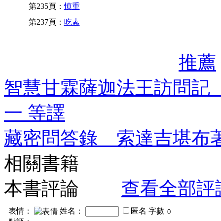
第235頁：
慎重
第237頁：
吃素
推薦
智慧甘霖薩迦法王訪問記
一 等譯
藏密問答錄 索達吉堪布
相關書籍
本書評論
查看全部評
表情：
姓名：
匿名
字數