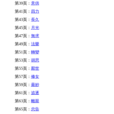
第39頁：
意供
第41頁：
四力
第43頁：
長久
第45頁：
月光
第47頁：
無求
第49頁：
法樂
第51頁：
轉變
第53頁：
胡思
第55頁：
厭世
第57頁：
修女
第59頁：
最妙
第61頁：
追逐
第63頁：
離親
第65頁：
忠告