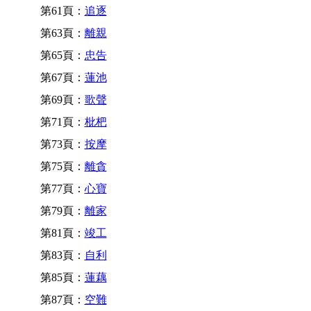
第61頁：
追逐
第63頁：
離親
第65頁：
忠告
第67頁：
蓮池
第69頁：
歌聲
第71頁：
枇杷
第73頁：
按摩
第75頁：
離貪
第77頁：
心寶
第79頁：
離家
第81頁：
竣工
第83頁：
自利
第85頁：
蓮藕
第87頁：
空難