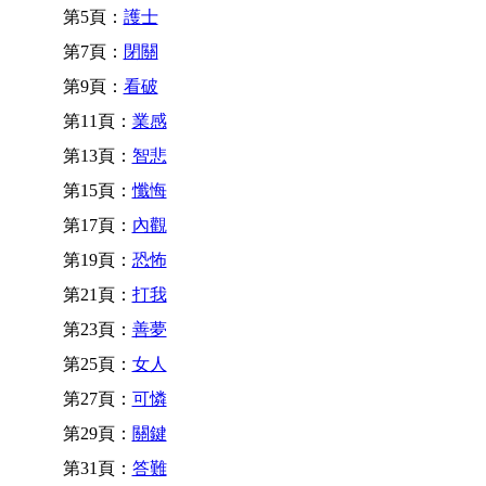
第5頁：
護士
第7頁：
閉關
第9頁：
看破
第11頁：
業感
第13頁：
智悲
第15頁：
懺悔
第17頁：
內觀
第19頁：
恐怖
第21頁：
打我
第23頁：
善夢
第25頁：
女人
第27頁：
可憐
第29頁：
關鍵
第31頁：
答難