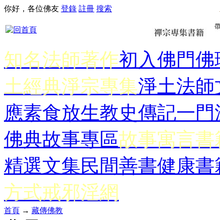
你好，各位佛友
登錄
註冊
搜索
知名法師著作
初入佛門
佛
土經典
淨宗專集
淨土法師
應
素食放生
教史傳記
一門
佛典故事專區
故事寓言書
精選文集
民間善書
健康書
方式
戒邪淫網
首頁
→
藏傳佛教