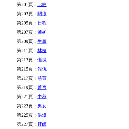
第201頁：
比較
第203頁：
關懷
第205頁：
日程
第207頁：
嫉妒
第209頁：
生厭
第211頁：
林棲
第213頁：
慚愧
第215頁：
報仇
第217頁：
慈育
第219頁：
善言
第221頁：
中秋
第223頁：
男女
第225頁：
供燈
第227頁：
拜師