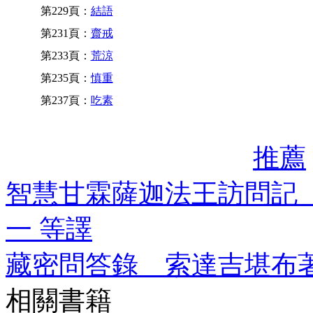
第229頁：
結語
第231頁：
齋戒
第233頁：
荒涼
第235頁：
慎重
第237頁：
吃素
推薦
智慧甘霖薩迦法王訪問記
一 等譯
藏密問答錄 索達吉堪布
相關書籍