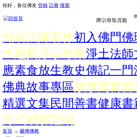
你好，各位佛友
登錄
註冊
搜索
知名法師著作
初入佛門
佛
土經典
淨宗專集
淨土法師
應
素食放生
教史傳記
一門
佛典故事專區
故事寓言書
精選文集
民間善書
健康書
方式
戒邪淫網
首頁
→
藏傳佛教