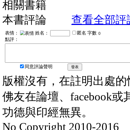
相關書籍
本書評論
查看全部評
表情：
姓名：
匿名
字數
點評：
同意評論聲明
發表
版權沒有，在註明出處的
佛友在論壇、faceboo
功德與印經無異。
No Copyright 2010-2016