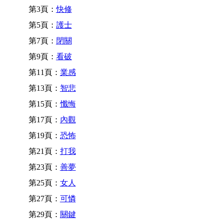
第3頁：
快修
第5頁：
護士
第7頁：
閉關
第9頁：
看破
第11頁：
業感
第13頁：
智悲
第15頁：
懺悔
第17頁：
內觀
第19頁：
恐怖
第21頁：
打我
第23頁：
善夢
第25頁：
女人
第27頁：
可憐
第29頁：
關鍵