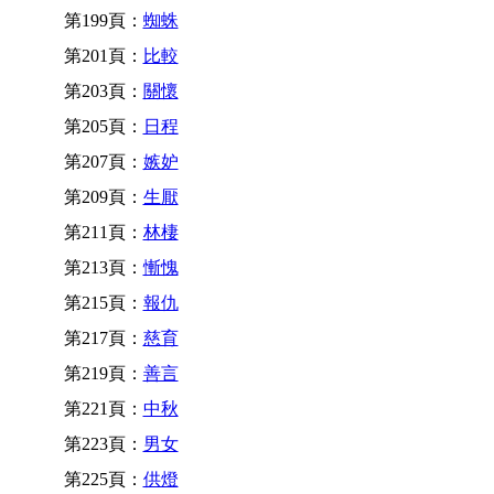
第199頁：
蜘蛛
第201頁：
比較
第203頁：
關懷
第205頁：
日程
第207頁：
嫉妒
第209頁：
生厭
第211頁：
林棲
第213頁：
慚愧
第215頁：
報仇
第217頁：
慈育
第219頁：
善言
第221頁：
中秋
第223頁：
男女
第225頁：
供燈