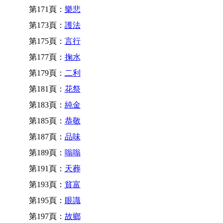
第171頁：
樂悲
第173頁：
護法
第175頁：
言行
第177頁：
掬水
第179頁：
二利
第181頁：
花祭
第183頁：
純金
第185頁：
恭敬
第187頁：
品味
第189頁：
嗡嗡
第191頁：
天葬
第193頁：
貧富
第195頁：
眼識
第197頁：
故鄉