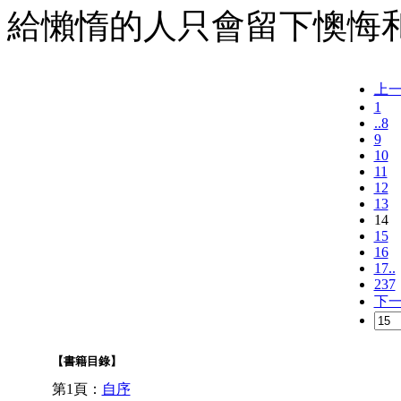
給懶惰的人只會留下懊悔
上
1
..8
9
10
11
12
13
14
15
16
17..
237
下
【書籍目錄】
第1頁：
自序