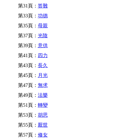
第31頁：
答難
第33頁：
功德
第35頁：
母親
第37頁：
光陰
第39頁：
意供
第41頁：
四力
第43頁：
長久
第45頁：
月光
第47頁：
無求
第49頁：
法樂
第51頁：
轉變
第53頁：
胡思
第55頁：
厭世
第57頁：
修女