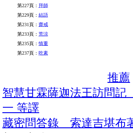
第227頁：
拜師
第229頁：
結語
第231頁：
齋戒
第233頁：
荒涼
第235頁：
慎重
第237頁：
吃素
推薦
智慧甘霖薩迦法王訪問記
一 等譯
藏密問答錄 索達吉堪布