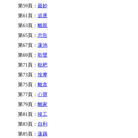
第59頁：
最妙
第61頁：
追逐
第63頁：
離親
第65頁：
忠告
第67頁：
蓮池
第69頁：
歌聲
第71頁：
枇杷
第73頁：
按摩
第75頁：
離貪
第77頁：
心寶
第79頁：
離家
第81頁：
竣工
第83頁：
自利
第85頁：
蓮藕