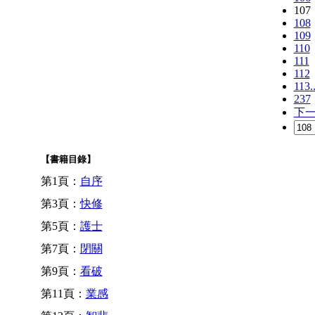
107
108
109
110
111
112
113.
237
下
【書籍目錄】
第1頁：
自序
第3頁：
快修
第5頁：
護士
第7頁：
閉關
第9頁：
看破
第11頁：
業感