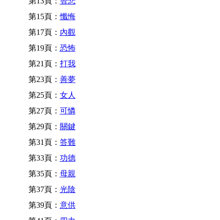
第13頁：
智悲
第15頁：
懺悔
第17頁：
內觀
第19頁：
恐怖
第21頁：
打我
第23頁：
善夢
第25頁：
女人
第27頁：
可憐
第29頁：
關鍵
第31頁：
答難
第33頁：
功德
第35頁：
母親
第37頁：
光陰
第39頁：
意供