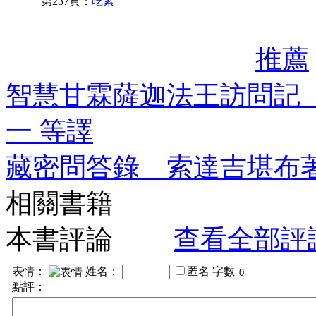
第237頁：
吃素
推薦
智慧甘霖薩迦法王訪問記
一 等譯
藏密問答錄 索達吉堪布
相關書籍
本書評論
查看全部評
表情：
姓名：
匿名
字數
點評：