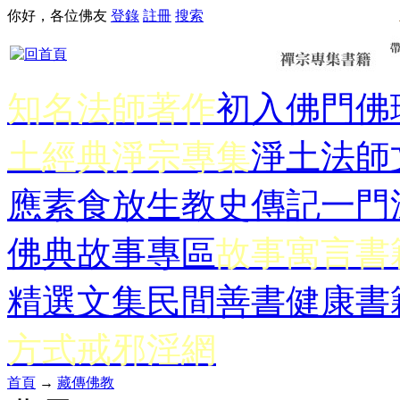
你好，各位佛友
登錄
註冊
搜索
知名法師著作
初入佛門
佛
土經典
淨宗專集
淨土法師
應
素食放生
教史傳記
一門
佛典故事專區
故事寓言書
精選文集
民間善書
健康書
方式
戒邪淫網
首頁
→
藏傳佛教