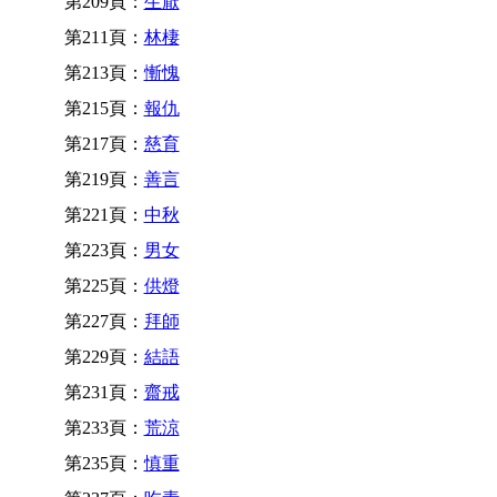
第209頁：
生厭
第211頁：
林棲
第213頁：
慚愧
第215頁：
報仇
第217頁：
慈育
第219頁：
善言
第221頁：
中秋
第223頁：
男女
第225頁：
供燈
第227頁：
拜師
第229頁：
結語
第231頁：
齋戒
第233頁：
荒涼
第235頁：
慎重