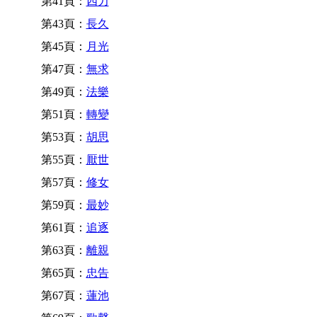
第41頁：
四力
第43頁：
長久
第45頁：
月光
第47頁：
無求
第49頁：
法樂
第51頁：
轉變
第53頁：
胡思
第55頁：
厭世
第57頁：
修女
第59頁：
最妙
第61頁：
追逐
第63頁：
離親
第65頁：
忠告
第67頁：
蓮池