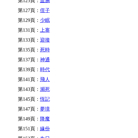
第125頁：
血施
第127頁：
侄子
第129頁：
少眠
第131頁：
上寨
第133頁：
迎接
第135頁：
死時
第137頁：
神通
第139頁：
時代
第141頁：
飛人
第143頁：
瀕死
第145頁：
恆記
第147頁：
夢境
第149頁：
降魔
第151頁：
緣份