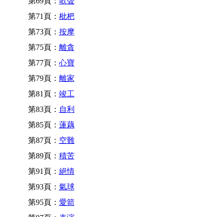
第69頁：
歌聲
第71頁：
枇杷
第73頁：
按摩
第75頁：
離貪
第77頁：
心寶
第79頁：
離家
第81頁：
竣工
第83頁：
自利
第85頁：
蓮藕
第87頁：
空難
第89頁：
積苦
第91頁：
絕情
第93頁：
氣球
第95頁：
愛箭