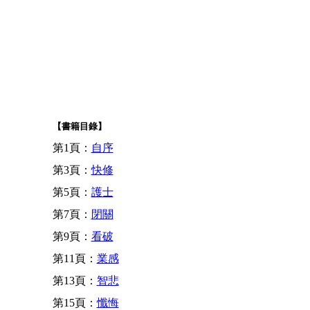
【書籍目錄】
第1頁：
自序
第3頁：
快修
第5頁：
護士
第7頁：
閉關
第9頁：
看破
第11頁：
業感
第13頁：
智悲
第15頁：
懺悔