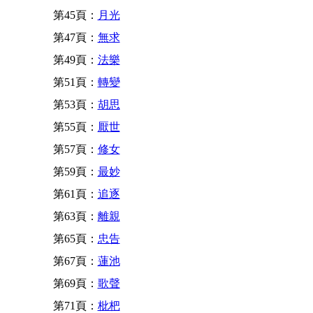
第45頁：
月光
第47頁：
無求
第49頁：
法樂
第51頁：
轉變
第53頁：
胡思
第55頁：
厭世
第57頁：
修女
第59頁：
最妙
第61頁：
追逐
第63頁：
離親
第65頁：
忠告
第67頁：
蓮池
第69頁：
歌聲
第71頁：
枇杷