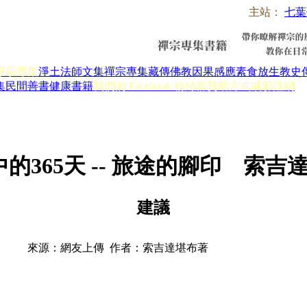
主站：
七葉
淨宗專集
淨土法師文集
禪宗專集
藏傳佛教
因果感應
素食放生
教史
集
民間善書
健康書籍
我們的 Facebook 粉絲群
贊助方式
戒邪淫網
天中的365天 -- 旅途的腳印 索吉
建議
來源：網友上傳 作者：索吉達堪布著