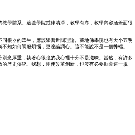
教學體系。這些學院戒律清淨，教學有序，教學內容涵蓋面很
同根器的眾生，應該學習世間理論。藏地佛學院也有大小五明
尚不知如何調服煩惱，更遑論調心。這不能說不是一個弊端。
別念厚重，執著心很強的我心裡十分不是滋味。當然，有許多
教的歷史傳統。我想，即使改革創新，也沒有必要拋棄這一規