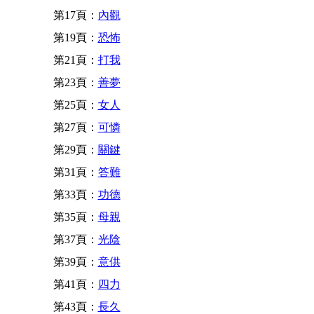
第17頁：
內觀
第19頁：
恐怖
第21頁：
打我
第23頁：
善夢
第25頁：
女人
第27頁：
可憐
第29頁：
關鍵
第31頁：
答難
第33頁：
功德
第35頁：
母親
第37頁：
光陰
第39頁：
意供
第41頁：
四力
第43頁：
長久