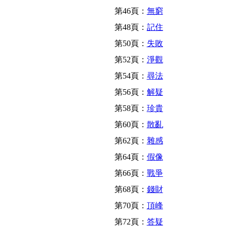
第46頁：
無窮
第48頁：
記住
第50頁：
失敗
第52頁：
淨觀
第54頁：
尋法
第56頁：
解疑
第58頁：
珍貴
第60頁：
散亂
第62頁：
雜感
第64頁：
假像
第66頁：
戰爭
第68頁：
錢財
第70頁：
頂峰
第72頁：
答疑