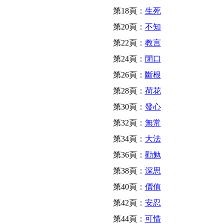
第18頁：
生死
第20頁：
不知
第22頁：
教言
第24頁：
閉口
第26頁：
斷根
第28頁：
荷花
第30頁：
發心
第32頁：
無常
第34頁：
大法
第36頁：
勸勉
第38頁：
深思
第40頁：
價值
第42頁：
安忍
第44頁：
可惜