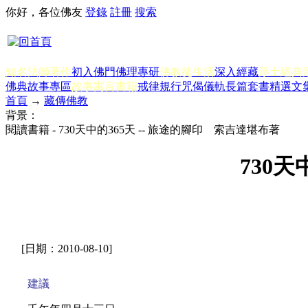
你好，各位佛友
登錄
註冊
搜索
知名法師著作
初入佛門
佛理專研
佛教徒生活
深入經藏
淨土經典
佛典故事專區
故事寓言書籍
戒律規行
咒偈儀軌
長篇套書
精選文
首頁
→
藏傳佛教
背景：
閱讀書籍 - 730天中的365天 -- 旅途的腳印 索吉達堪布著
730
[日期：2010-08-10]
建議