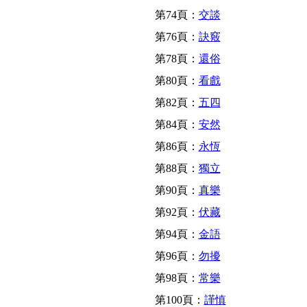
第74頁：
交談
第76頁：
訣竅
第78頁：
還俗
第80頁：
看戲
第82頁：
五四
第84頁：
安然
第86頁：
永恆
第88頁：
獨立
第90頁：
真樂
第92頁：
伏藏
第94頁：
金語
第96頁：
勿擾
第98頁：
常樂
第100頁：
謹慎