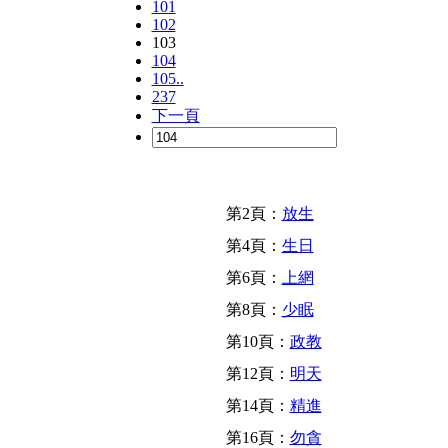
101
102
103
104
105..
237
下一頁
第2頁：
放生
第4頁：
生日
第6頁：
上網
第8頁：
少眠
第10頁：
政教
第12頁：
明天
第14頁：
精進
第16頁：
勿貪