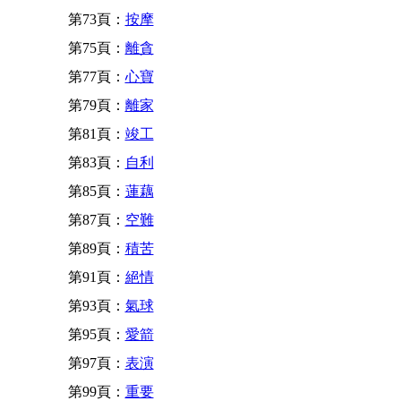
第73頁：
按摩
第75頁：
離貪
第77頁：
心寶
第79頁：
離家
第81頁：
竣工
第83頁：
自利
第85頁：
蓮藕
第87頁：
空難
第89頁：
積苦
第91頁：
絕情
第93頁：
氣球
第95頁：
愛箭
第97頁：
表演
第99頁：
重要