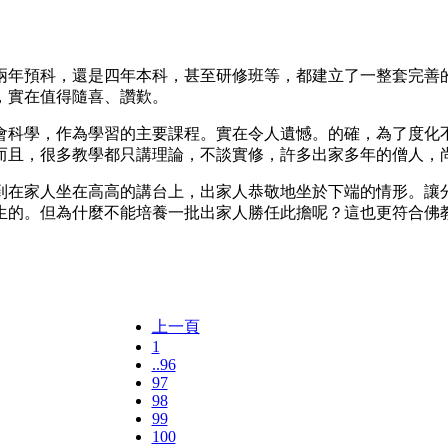
年預科，還是四年本科，甚至研修班等，都建立了一整套完善的
，實在值得隨喜、讚歎。
科學，作為學習的主要課程。實在令人遺憾。的確，為了度化不
而且，很多教學都只講理論，不談實修，許多出家多年的僧人，
在家人坐在高高的講台上，出家人恭敬地坐於下端的情形。讓分
生的。但為什麼不能培養一批出家人勝任此擔呢？這也更符合佛
上一頁
1
..96
97
98
99
100