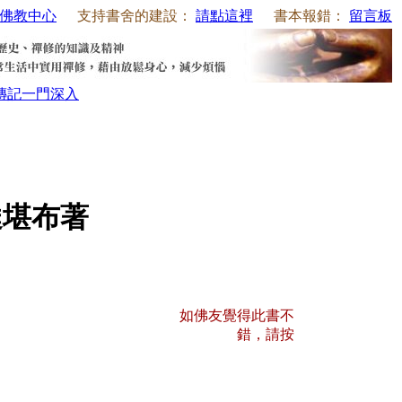
佛教中心
支持書舍的建設：
請點這裡
書本報錯：
留言板
傳記
一門深入
達堪布著
如佛友覺得此書不
錯，請按