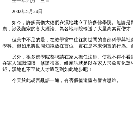
壬午年四月十三日
2002年5月24日
如今，許多高僧大德們在漢地建立了許多佛學院。無論是兩
廣，涉及顯宗的各大經論。為各地寺院輸送了大量高素質僧才
但美中不足的是，在教學當中往往將世間的自然科學與社會
學科。但如果將世間知識放在首位，實在是本末倒置的行為。
另外，很多佛學院都聘請在家人擔任法師。使我不得不看到
在家人知識淵博，修證很高。維摩詰就是以在家人形象度化眾
矩，漢地也不至於人才匱乏到如此地步吧！
今天於此胡言亂語一通，有否價值還望有智者思維。