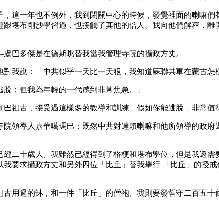
，這一年也不例外，我到閉關中心的時候，發覺裡面的喇嘛們都
經跟堪布剛沙學習過，也接觸了其他的僧人。我向他們解釋，離
盧巴多傑是在德斯眺替我當我管理寺院的攝政方丈。
對我說：「中共似乎一天比一天狠，我知道蘇聯共軍在蒙古怎樣
脫；但我為年輕的一代感到非常焦急。」
巴祖古，接受過這樣多的教導和訓練，假如你能逃脫，非常值
院領導人嘉華噶瑪巴；既然中共對達賴喇嘛和他所領導的政府還
十歲大。我雖然已經得到了格梗和堪布學位，但是我還需要正式受
以我要求攝政方丈和另外四位「比丘」替我舉行 「比丘」的授戒
古用過的缽，和一件「比丘」的僧袍。我則要發誓守二百五十條