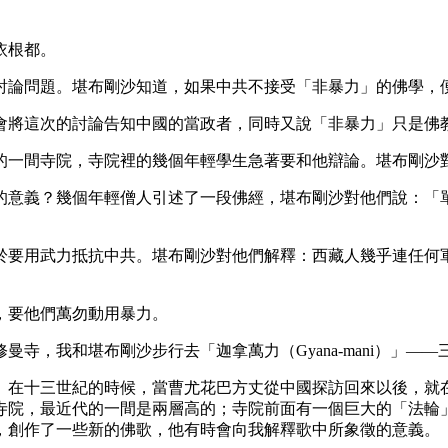
依根都。
論問題。堪布剛沙知道，如果中共不接受「非暴力」的佛學，
將這次的討論告知中國的當政者，同時又說「非暴力」只是佛
一間寺院，寺院裡的幾個年輕學生急著要和他辯論。堪布剛沙對
意義？幾個年輕僧人引述了一段佛經，堪布剛沙對他們說：「單
要用武力抵抗中共。堪布剛沙對他們解釋：西藏人幾乎連任何軍
要他們萬勿動用暴力。
，我和堪布剛沙步行去「迦拿萬力（Gyana-mani）」——
在十三世紀的時候，當曹尤花巴方丈從中國探訪回來以後，就在
寺院，最近代的一間是兩層高的；寺院前面有一個巨大的「法輪
，創作了一些新的佛歌，他有時會向我解釋歌中所象徵的意義。