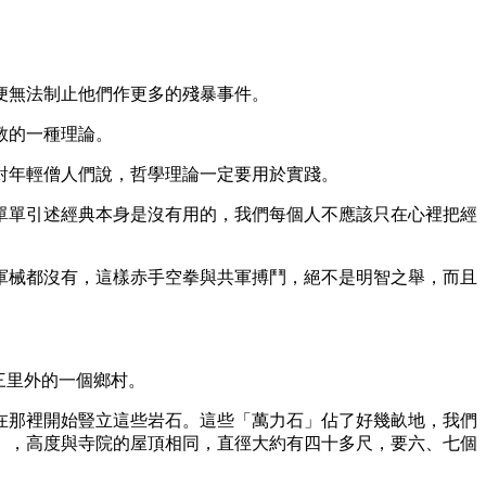
便無法制止他們作更多的殘暴事件。
教的一種理論。
年輕僧人們說，哲學理論一定要用於實踐。
單引述經典本身是沒有用的，我們每個人不應該只在心裡把經
械都沒有，這樣赤手空拳與共軍搏鬥，絕不是明智之舉，而且
三里外的一個鄉村。
那裡開始豎立這些岩石。這些「萬力石」佔了好幾畝地，我們
」，高度與寺院的屋頂相同，直徑大約有四十多尺，要六、七個