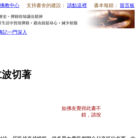
佛教中心
支持書舍的建設：
請點這裡
書本報錯：
留言板
傳記
一門深入
巴仁波切著
如佛友覺得此書不
錯，請按