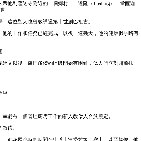
到薩迦寺附近的一個鄉村——達隆（Thalung）。當薩迦
人世。
和博學。這位聖人也曾教導過第十世創巴祖古。
他的工作和任務已經完成。以後一連幾天，他的健康似乎略有
個。
經文以後，盧巴多傑的呼吸開始有困難，僧人們立刻趨前扶
靜坐。
幸虧有一個管理廚房工作的新入教僧人合於規定。
的敬禮。
—都花兩小時的時間在街道上清掃垃圾、塵土，甚至糞便，他