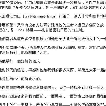
傳染病。他自己知道這將是他最後一次得病，所以立刻請人帶他
便立即把盧巴多傑帶到薩迦寺，但一星期以後，盧巴多傑便離開了
巴（Ga Ngawang- legpa）的弟子，為人非常和藹
麼願望？又問有沒有方法可以延長他的生命？盧巴多傑回答說，
在札省（Tsa）轉世——札省是密勒日巴的出生地。
們都以為盧巴多傑會復原，但他想至少要告訴高級僧人中的一
姿勢盤腿坐著。他請僧人們為他讀每天讀的祈禱文。當他們讀完
在這個時刻，他就離開了凡世。
他舉行一個短短的儀式。
對我們的慈悲，再感謝他給我們的很多東西，然後是大家一起
是他自己生前所要求的。
以前曾跟去世者學習過佛學的人。我們一時找不到這樣一個人，
傑的追隨者來到我們面前，一面哭泣，一面對盧巴多傑作最後
月中的每一天早上，所有的中共官員——包括他們的高級幹部—