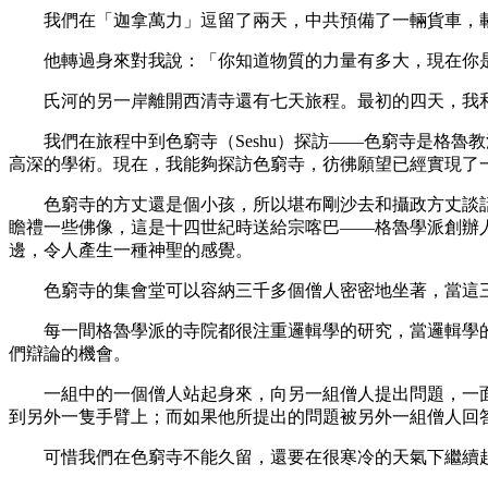
我們在「迦拿萬力」逗留了兩天，中共預備了一輛貨車，載
他轉過身來對我說：「你知道物質的力量有多大，現在你是
氏河的另一岸離開西清寺還有七天旅程。最初的四天，我和
我們在旅程中到色窮寺（Seshu）探訪——色窮寺是格魯
高深的學術。現在，我能夠探訪色窮寺，彷彿願望已經實現了
色窮寺的方丈還是個小孩，所以堪布剛沙去和攝政方丈談話
瞻禮一些佛像，這是十四世紀時送給宗喀巴——格魯學派創辦
邊，令人產生一種神聖的感覺。
色窮寺的集會堂可以容納三千多個僧人密密地坐著，當這三
每一間格魯學派的寺院都很注重邏輯學的研究，當邏輯學的
們辯論的機會。
一組中的一個僧人站起身來，向另一組僧人提出問題，一面
到另外一隻手臂上；而如果他所提出的問題被另外一組僧人回
可惜我們在色窮寺不能久留，還要在很寒冷的天氣下繼續趕