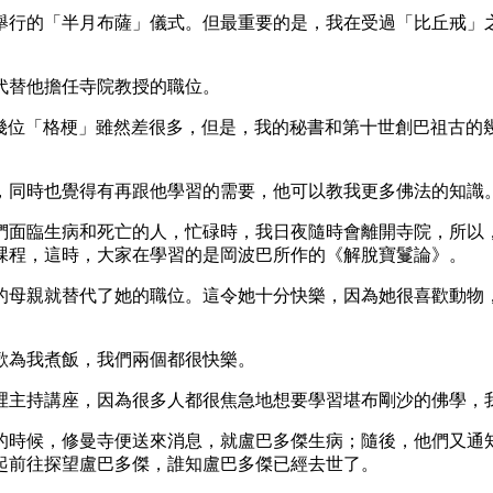
行的「半月布薩」儀式。但最重要的是，我在受過「比丘戒」之
替他擔任寺院教授的職位。
裡其他幾位「格梗」雖然差很多，但是，我的秘書和第十世創巴祖
同時也覺得有再跟他學習的需要，他可以教我更多佛法的知識
面臨生病和死亡的人，忙碌時，我日夜隨時會離開寺院，所以，
課程，這時，大家在學習的是岡波巴所作的《解脫寶鬘論》。
母親就替代了她的職位。這令她十分快樂，因為她很喜歡動物，
為我煮飯，我們兩個都很快樂。
主持講座，因為很多人都很焦急地想要學習堪布剛沙的佛學，
時候，修曼寺便送來消息，就盧巴多傑生病；隨後，他們又通知
起前往探望盧巴多傑，誰知盧巴多傑已經去世了。