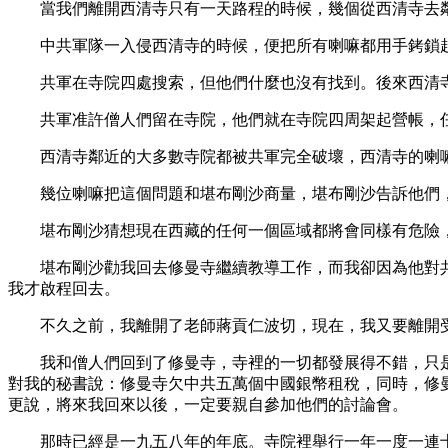
當我們離開西清寺只有一天路程的時候，幾個從西清寺去鄰
中共軍隊一入侵西清寺的時候，便把所有喇嘛都用手銬鎖起
共軍在寺院四處搜索，但他們什麼也沒有找到。後來西清寺
共軍准許僧人們留在寺院，他們就在寺院四周架起營帳，任
西清寺鄰近的大多數寺院都被共軍完全破壞，西清寺的喇嘛
幾位喇嘛把這個問題和堪布剛沙商量，堪布剛沙告訴他們，
堪布剛沙猜想現在西藏的任何一個區域都將會同樣有危險，
堪布剛沙勸我回去修曼寺繼續教導工作，而我卻因為他對共
我才啟程回去。
不久之前，我離開了老師蔣貢仁波切，現在，我又要離開受
我和僧人們回到了修曼寺，寺裡的一切都發展得不錯，只是
對我的秘書說：修曼寺欠中共五萬個中國銀幣租稅，同時，修
更說，將來我回來以後，一定要親自參加他們的討論會。
那時已經是一九五八年的年底。寺院裡舉行一年一度一連十