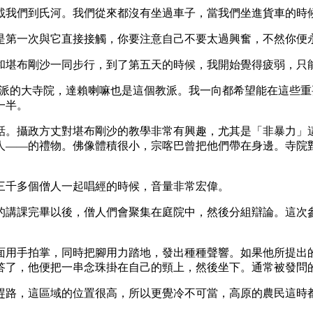
我們到氏河。我們從來都沒有坐過車子，當我們坐進貨車的時候
第一次與它直接接觸，你要注意自己不要太過興奮，不然你便
堪布剛沙一同步行，到了第五天的時候，我開始覺得疲弱，只
教派的大寺院，達賴喇嘛也是這個教派。我一向都希望能在這些
一半。
。攝政方丈對堪布剛沙的教學非常有興趣，尤其是「非暴力」這
人——的禮物。佛像體積很小，宗喀巴曾把他們帶在身邊。寺院
千多個僧人一起唱經的時候，音量非常宏偉。
講課完畢以後，僧人們會聚集在庭院中，然後分組辯論。這次參
用手拍掌，同時把腳用力踏地，發出種種聲響。如果他所提出的
答了，他便把一串念珠掛在自己的頸上，然後坐下。通常被發問
路，這區域的位置很高，所以更覺冷不可當，高原的農民這時