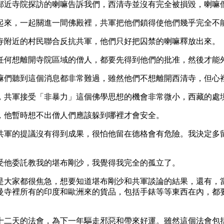
近寺院探訪的喇嘛告訴我們，西清寺並沒有完全被損毀，喇嘛
來，一起關進一間佛殿裡，共軍把他們鎖得使他們幾乎完全不
附近的村民聯合反抗共軍，他們只好把囚禁的喇嘛釋放出來。
何想離開寺院區域的僧人，都要先得到他們的批准，然後才能
們聽到這個消息都非常難過，雖然他們不想離開西清寺，但心
共軍接受「非暴力」這個佛學思想的機會非常微小，西藏的處
他暫時想不出僧人們應該躲到哪裡才會安全。
軍的提議沒有得到成果，很怕他留在德格會有危險。我決定多留
他委託教我的堪布剛沙，我覺得我完全的孤立了。
大家都很焦急，想要知道堪布剛沙和共軍談論的結果，還有，當
曼寺裡所有的印度和歐洲來的貨品，包括手錶等等東西在內，都
二天的法會，為下一年驅走邪惡和帶來好運。雖然這個法會包