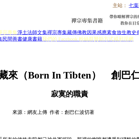
主站：
七葉
淨宗專集
淨土法師文集
禪宗專集
藏傳佛教
因果感應
素食放生
教史
集
民間善書
健康書籍
我們的 Facebook 粉絲群
贊助方式
戒邪淫網
來（Born In Tibten） 創
寂寞的職責
來源：網友上傳 作者：創巴仁波切著