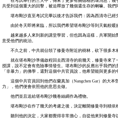
在考試舉行的三天中，傳來了更多有關德格的壞消息；幾乎
共受到這個重大的回擊，被迫釋放了幾個還生存的喇嘛。我們
堪布剛沙直至考試完畢以後才告訴我們：因為西清寺已經失
由於冬天即將來臨，所以我們希望堪布剛沙等到天氣較暖的
越來越多人來到新的講堂學習，但也因為這樣，共軍開始對
意受他們的統治。
不久之前，中共就佔領了修曼寺附近的樹林，砍下很多木材
就在堪布剛沙準備啟程回去西清寺的前幾天，修曼寺來了一
授課，說不定會有危險事情發生。堪布剛沙的反應出乎我們的
「非暴力」的佛學，還對這個中共官員說，他希望能與更多的
這個中共官員回到他們在蘭真加（Nangchen Gar）
力」，他們便會依照他的意思去做。
他們並且送給堪布剛沙幾卷絲綢作為禮物。
堪布剛沙在作了幾天的考慮之後，決定離開修曼寺到積依根
聽到他的決定，大家都覺得非常擔心，自從他來到修曼寺以