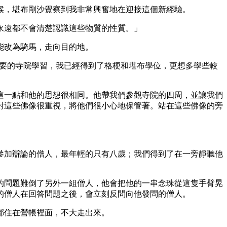
，堪布剛沙覺察到我非常興奮地在迎接這個新經驗。
永遠都不會清楚認識這些物質的性質。」
能改為騎馬，走向目的地。
重要的寺院學習，我已經得到了格梗和堪布學位，更想多學些較
一點和他的思想很相同。他帶我們參觀寺院的四周，並讓我們
對這些佛像很重視，將他們很小心地保管著。站在這些佛像的旁
加辯論的僧人，最年輕的只有八歲；我們得到了在一旁靜聽他
問題難倒了另外一組僧人，他會把他的一串念珠從這隻手臂晃
的僧人在回答問題之後，會立刻反問向他發問的僧人。
都住在營帳裡面，不大走出來。