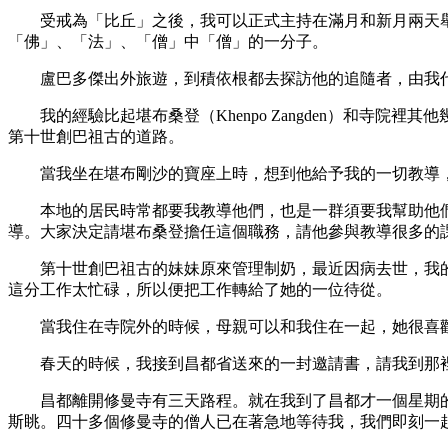
受戒為「比丘」之後，我可以正式主持在滿月和新月兩天舉
「佛」、「法」、「僧」中「僧」的一分子。
盧巴多傑出外旅遊，到積依根都去探訪他的追隨者，由我代
我的經驗比起堪布桑登（Khenpo Zangden）和寺院
第十世創巴祖古的道路。
當我坐在堪布剛沙的寶座上時，想到他給予我的一切教導，
本地的居民時常都要我教導他們，也是一群須要我幫助他們
導。大家決定請堪布桑登擔任這個職務，請他參與教導很多的
第十世創巴祖古的妹妹原來管理制奶，最近因病去世，我的
這分工作太忙碌，所以便把工作轉給了她的一位待從。
當我住在寺院外的時候，母親可以和我住在一起，她很喜歡
春天的時候，我接到昌都省送來的一封邀請書，請我到那裡
昌都離開修曼寺有三天路程。就在我到了昌都才一個星期的
斯眺。四十多個修曼寺的僧人已在著急地等待我，我們即刻一