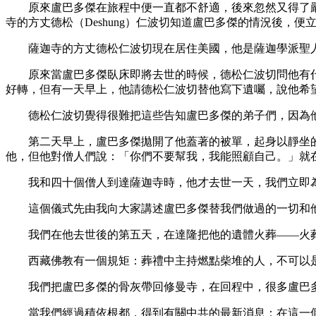
原來盧巴多傑在旅程中便一直都不舒適，後來忽然又得了嚴重的
寺的方丈德松（Deshung）仁波切知道盧巴多傑的情況後，
薩迦寺的方丈德松仁波切現在居住美國，他是薩迦學派聖人加嘎汪力
原來當盧巴多傑臥床即將去世的時候，德松仁波切問他有什
好轉，但有一天早上，他請德松仁波切替他寫下遺囑，說他希望
德松仁波切覺得很難把這些告知盧巴多傑的弟子們，因為他
第二天早上，盧巴多傑拋開了他蓋著的被單，起身以靜坐的
他，但他對僧人們說：「你們不要幫我，我能照顧自己。」就
我和四十個僧人到達薩迦寺時，他才去世一天，我們立即為
這個儀式先由我向大家講述盧巴多傑替我們做過的一切和他
我們在他去世後的第五天，在達隆把他的遺體火葬——火葬
西藏佛教有一個規矩：葬禮中主持燃點柴堆的人，不可以是
我們把盧巴多傑的骨灰帶回修曼寺，在回程中，很多盧巴多
當我們經過積依根都，得到有關中共的最新消息：在這一個