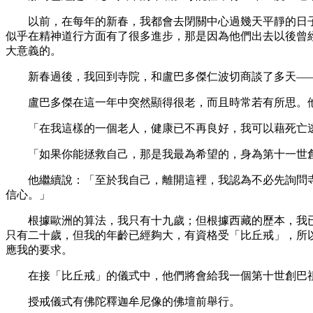
以前，在每年的新春，我都會去閉關中心過幾天平靜的日子
似乎在精神道行方面有了很多進步，那是因為他們出去以後曾
大意義的。
新春過後，我回到寺院，和盧巴多傑仁波切商談了多天——
盧巴多傑在這一年中突然顯得很老，而且時常若有所思。他
「在我這樣的一個老人，健康已不再良好，我可以藉死亡逃
「如果你能拯救自己，那是我最為希望的，身為第十一世創
他繼續說：「至於我自己，離開這裡，我認為不必先詢問寺
信心。」
根據歐洲的算法，我只有十九歲；但根據西藏的歷本，我已經二
只有二十歲，但我的年齡已經夠大，有資格受「比丘戒」，所
應我的要求。
在接「比丘戒」的儀式中，他們將會給我一個第十世創巴祖
授戒儀式有佛陀釋迦牟尼像的佛壇前舉行。