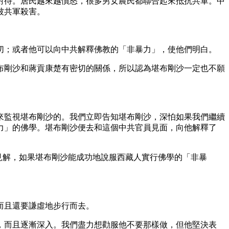
待。居民越來越憤怒，很多男女農民都聯合起來抵抗共軍。中
被共軍殺害。
；或者他可以向中共解釋佛教的「非暴力」，使他們明白。
剛沙和蔣貢康楚有密切的關係，所以認為堪布剛沙一定也不願
監視堪布剛沙的。我們立即告知堪布剛沙，深怕如果我們繼續
力」的佛學。堪布剛沙便去和這個中共官員見面，向他解釋了
的見解，如果堪布剛沙能成功地說服西藏人實行佛學的「非暴
而且還要謙虛地步行而去。
而且逐漸深入。我們盡力想勸服他不要那樣做，但他堅決表