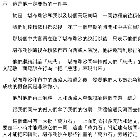
示，這是他一定要做的一件事。
於是，堪布剛沙和我以及幾個高級喇嘛，一同啟程前往積
我們到達積依根都以後，花了一個星期的時間和中共官員討
那幾個中共官員在聽了堪布剛沙的說話以後，只表示他們會
堪布剛沙隨後在積依都市向西藏人演說。他被邀請到那裡的
他們繼續討論「慈悲」，堪布剛沙問年輕僧人們「慈悲」的
文記熟，而應該在行為上把『慈悲』表現出來」
堪布剛沙和市中的西藏人談過之後，發覺他們大多數都急於
成功的機會真是非常微小。
他對他們再三解釋，又和西藏人單獨談論這個問題；總之，
跟我們同來的僧人們拿了我們的包裹，乘渡輪過氏河回去修曼寺
這個鄉村有一大批「萬力石」，上面刻著很多咒語和經文。
要走半小時才能環繞它們一周。這些「萬力石」附近建有幾間
人才能把它轉動。堪布剛沙在那些神聖的「萬力石」旁邊行走