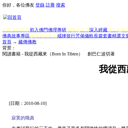
你好，各位佛友
登錄
註冊
搜索
知名法師著作
初入佛門
佛理專研
佛教徒生活
深入經藏
淨土經典
佛典故事專區
故事寓言書籍
戒律規行
咒偈儀軌
長篇套書
精選文
首頁
→
藏傳佛教
背景：
閱讀書籍 - 我從西藏來（Born In Tibten） 創巴仁波切著
我從西藏
[日期：2010-08-10]
寂寞的職責