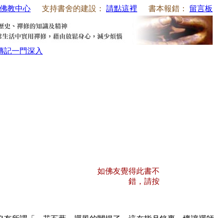
佛教中心
支持書舍的建設：
請點這裡
書本報錯：
留言板
傳記
一門深入
如佛友覺得此書不
錯，請按