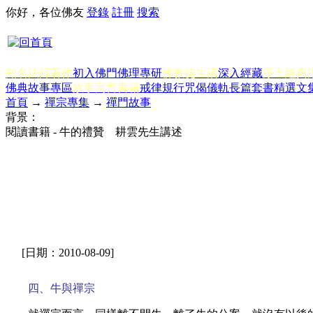
你好，各位佛友
登錄
註冊
搜索
知名法師著作
初入佛門
佛理專研
佛教徒生活
深入經藏
淨土經典
佛典故事專區
故事寓言書籍
戒律規行
咒偈儀軌
長篇套書
精選文
首頁
→
禪宗專集
→
禪門故事
背景：
閱讀書籍 - 牛的禮贊 耕雲先生講述
[日期：2010-08-09]
四、牛與禪宗