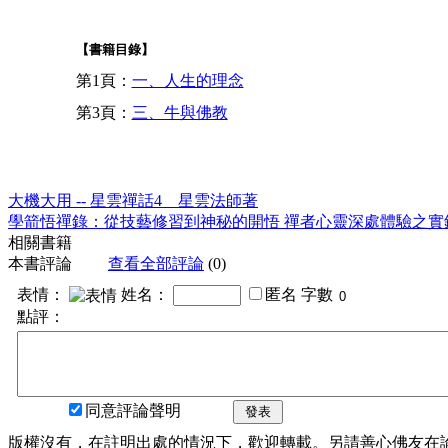
【書籍目錄】
第1頁：
一、人生的理念
第3頁：
三、牛與佛教
大機大用 -- 星雲禪話4 星雲法師著
學箭悟禪錄：從技藝修習到神秘的開悟 禪者心靈深處體驗之實
相關書籍
本書評論
查看全部評論
(0)
表情：
姓名：
匿名
字數
點評：
同意評論聲明
發表
版權沒有，在註明出處的情況下，歡迎轉載。另請善心佛友在論壇