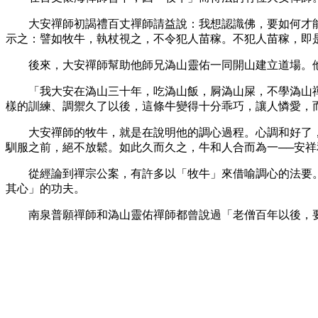
大安禪師初謁禮百丈禪師請益說：我想認識佛，要如何才
示之：譬如牧牛，執杖視之，不令犯人苗稼。不犯人苗稼，即
後來，大安禪師幫助他師兄溈山靈佑一同開山建立道場。
「我大安在溈山三十年，吃溈山飯，屙溈山屎，不學溈山
樣的訓練、調禦久了以後，這條牛變得十分乖巧，讓人憐愛，
大安禪師的牧牛，就是在說明他的調心過程。心調和好了
馴服之前，絕不放鬆。如此久而久之，牛和人合而為一──安
從經論到禪宗公案，有許多以「牧牛」來借喻調心的法要
其心」的功夫。
南泉普願禪師和溈山靈佑禪師都曾說過「老僧百年以後，