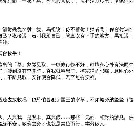
沒有所謂「一花五葉」禪風的闡揚了。這在指月錄裏，懷讓禪師
一箭射幾隻？射一隻。馬祖說：你不善射！獵者問：你會射嗎？
自己？獵者說：若叫我射自己，簡直沒有下手的地方。馬祖說：
禪師。
真會牧牛！
這裏的「草」象徵見取。一般修行修不好，就壞在心外有法而生
了；裝到沒有空間時，真我就窒息了。禪宗講的忌嘴，意即心外
別，不離見取，安祥便會降低，乃至無有安祥。
西邊去放牧吧！也恐怕冒犯了國王的水草，不如隨分納些些（隨
法、人與我、是與非、真與假……那些二元的、相對的謬見。佛
隨緣不變，敦倫盡分；也就是素位而行，本分做人。