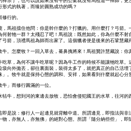
的禪宗了，也可以說如果沒有牛的公案就沒有馬祖道一禪師，更
行形式的執著，而臻於圓熟成功的嗎？
而修行的。
鹿，馬祖擋住他問：你是幹什麼的？打獵的。用什麼打？弓箭。
為何射牠一群？太殘忍了吧！馬祖說：既然如此，你為什麼不射
了弓箭，頂禮馬祖為師而出家了。這個獵者便是後來的石鞏慧藏
牧牛。怎麼牧？一回入草去，驀鼻拽將來！馬祖贊許慧藏說：你
牛吃草，為何不讓牛吃草呢？因為牛工作的時候不能讓牠吃草。
垃圾向外拋丟，卻往裏面裝，裝得太多了，就把真正的自己活埋
珠」。牧牛就是保持心態的調和、安祥，如果看到什麼就起心分
牧牛」而修行圓滿的一位。
水牯牛，想到河的東邊去放牧，恐怕會侵犯國王的水草，往河的
這即是說：修行人一起邊見就背離中道。所謂邊見，即指法與非
一物，亦無人，亦無佛」的絕對心態。所謂「隨分納些些」，即
。