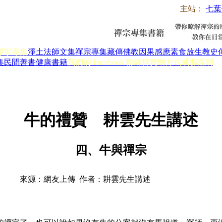
主站：
七葉
淨宗專集
淨土法師文集
禪宗專集
藏傳佛教
因果感應
素食放生
教史
集
民間善書
健康書籍
我們的 Facebook 粉絲群
贊助方式
戒邪淫網
牛的禮贊 耕雲先生講述
四、牛與禪宗
來源：網友上傳 作者：耕雲先生講述