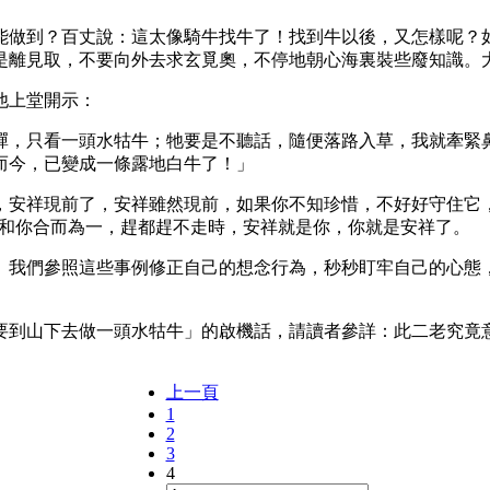
能做到？百丈說：這太像騎牛找牛了！找到牛以後，又怎樣呢？
是離見取，不要向外去求玄覓奧，不停地朝心海裏裝些廢知識。
他上堂開示：
禪，只看一頭水牯牛；牠要是不聽話，隨便落路入草，我就牽緊
而今，已變成一條露地白牛了！」
，安祥現前了，安祥雖然現前，如果你不知珍惜，不好好守住它
祥和你合而為一，趕都趕不走時，安祥就是你，你就是安祥了。
。我們參照這些事例修正自己的想念行為，秒秒盯牢自己的心態
要到山下去做一頭水牯牛」的啟機話，請讀者參詳：此二老究竟
上一頁
1
2
3
4