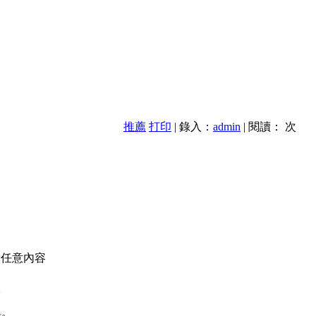
推薦
打印
| 錄入：
admin
| 閱讀：
次
的任意內容
款
異。