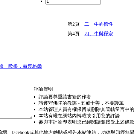
第2頁：
二、牛的德性
第4頁：
四、牛與禪宗
錄 歐根．赫裏格爾
評論聲明
評論要尊重該書籍的作者
請遵守佛陀的教誨 - 五戒十善，不要謾罵
本站管理人員有權保留或刪除其管轄留言中
本站有權在網站內轉載或引用您的評論
參與本評論即表明您已經閱讀並接受上述條
、facebook或其他地方轉貼或相告本站連結，功德與印經無