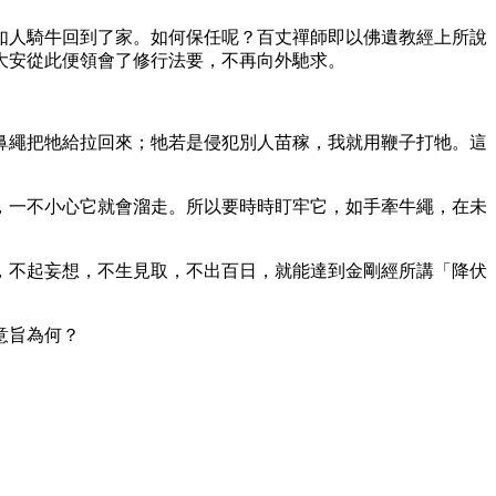
如人騎牛回到了家。如何保任呢？百丈禪師即以佛遺教經上所說
大安從此便領會了修行法要，不再向外馳求。
鼻繩把牠給拉回來；牠若是侵犯別人苗稼，我就用鞭子打牠。這
，一不小心它就會溜走。所以要時時盯牢它，如手牽牛繩，在未
，不起妄想，不生見取，不出百日，就能達到金剛經所講「降伏
意旨為何？