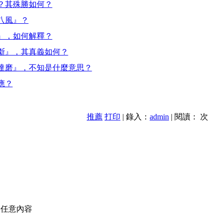
？其殊勝如何？
八風』？
』，如何解釋？
斷』，其真義如何？
達磨』，不知是什麼意思？
應？
推薦
打印
| 錄入：
admin
| 閱讀：
次
的任意內容