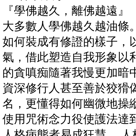
『學佛越久，離佛越遠』
大多數人學佛越久越油條
如何裝成有修證的樣子，
氣，借此塑造自我形象以
的貪嗔痴隨著我慢更加暗
資深修行人甚至善於狡猾
名，更懂得如何幽微地操
使用咒術念力役使護法達
人格病態者易成狂慧、 