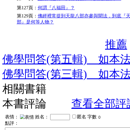
第127頁：
何謂『八福田』？
第129頁：
佛經裡常提到天龍八部亦參與聞法，到底『
部』是何等人物？
推薦
佛學問答(第五輯) 如本
佛學問答(第三輯) 如本
相關書籍
本書評論
查看全部評
表情：
姓名：
匿名
字數
點評：