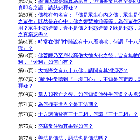
第57頁：
學佛以滅妄歸真為宗旨，但佛書常見有全妄即
真即妄之語，請慈悲釋疑？
第59頁：
佛教有句名言：『佛是眾生心內之佛，眾生是
之眾生』既然是在心中，佛之智慧神通等等，為何眾生
用？眾生起惑造業，豈不是佛之起惑造業？既是起惑，
之真窮惑盡？
第61頁：
時常在佛門中聽說有十八層地獄，何謂『十八
獄』？
第63頁：
佛菩薩乃至歷代高僧大德火化之後，皆有無數
利，『舍利』如何而有？
第65頁：
大懺悔文有八十八佛，請問有其淵源否？
第67頁：
佛門中常聽到『一境四心』，不知是何定義，
釋疑？
第69頁：
當人類死亡之後。如何知道他往生何道？去處
第71頁：
為何極樂世界全是正法期？
第73頁：
十方諸佛皆有三十二相，何謂『三十二相』？
第75頁：
盜竊常住物其果報如何？
第77頁：
善法是佛法，惡法也是佛法嗎？