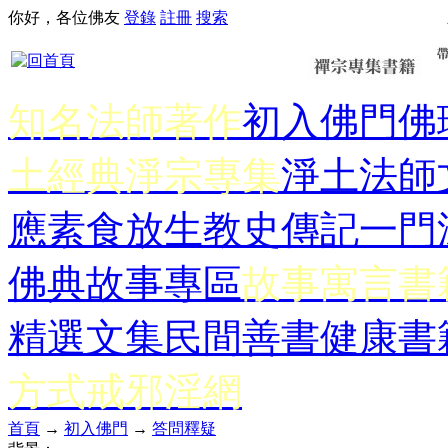
你好，各位佛友
登錄
註冊
搜索
知名法師著作
初入佛門
佛
土經典
淨宗專集
淨土法師
應
素食放生
教史傳記
一門
佛典故事專區
故事寓言書
精選文集
民間善書
健康書
方式
戒邪淫網
首頁
→
初入佛門
→
答問釋疑