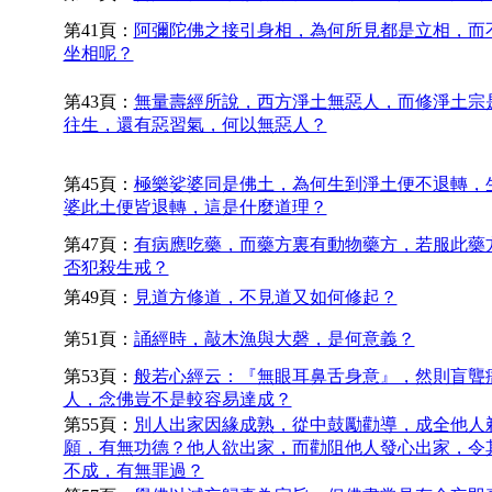
第41頁：
阿彌陀佛之接引身相，為何所見都是立相，而
坐相呢？
第43頁：
無量壽經所說，西方淨土無惡人，而修淨土宗
往生，還有惡習氣，何以無惡人？
第45頁：
極樂娑婆同是佛土，為何生到淨土便不退轉，
婆此土便皆退轉，這是什麼道理？
第47頁：
有病應吃藥，而藥方裏有動物藥方，若服此藥
否犯殺生戒？
第49頁：
見道方修道，不見道又如何修起？
第51頁：
誦經時，敲木漁與大磬，是何意義？
第53頁：
般若心經云：『無眼耳鼻舌身意』，然則盲聾
人，念佛豈不是較容易達成？
第55頁：
別人出家因緣成熟，從中鼓勵勸導，成全他人
願，有無功德？他人欲出家，而勸阻他人發心出家，令
不成，有無罪過？