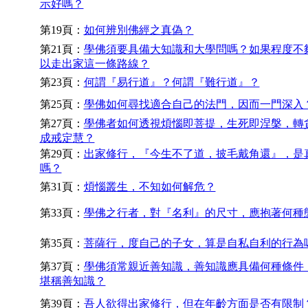
示好嗎？
第19頁：
如何辨別佛經之真偽？
第21頁：
學佛須要具備大知識和大學問嗎？如果程度不
以走出家這一條路線？
第23頁：
何謂『易行道』？何謂『難行道』？
第25頁：
學佛如何尋找適合自己的法門，因而一門深入
第27頁：
學佛者如何透視煩惱即菩提，生死即涅槃，轉
成戒定慧？
第29頁：
出家修行，『今生不了道，披毛戴角還』，是
嗎？
第31頁：
煩惱叢生，不知如何解危？
第33頁：
學佛之行者，對『名利』的尺寸，應抱著何種
第35頁：
菩薩行，度自己的子女，算是自私自利的行為
第37頁：
學佛須常親近善知識，善知識應具備何種條件
堪稱善知識？
第39頁：
吾人欲得出家修行，但在年齡方面是否有限制