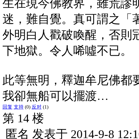
生在現今佛教界，雖荒謬
迷，難自覺。真可謂之「
外明白人戳破喚醒，否則
下地獄。令人唏噓不已。
此等無明，釋迦牟尼佛都
我卻無船可以擺渡…
回复
支持
(0)
反对
(1)
第 14 楼
匿名
发表于
2014-9-8 12:1