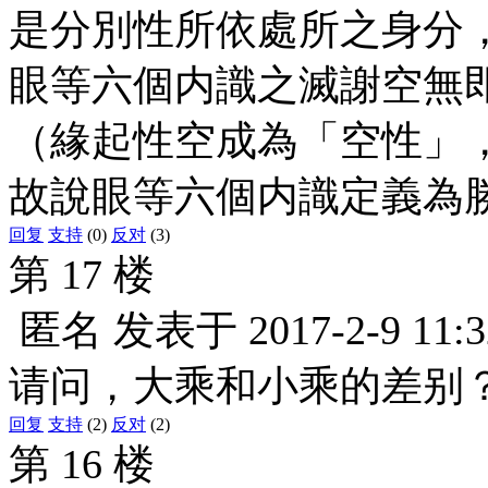
是分別性所依處所之身分
眼等六個内識之滅謝空無
（緣起性空成為「空性」
故說眼等六個内識定義為
回复
支持
(0)
反对
(3)
第 17 楼
匿名
发表于
2017-2-9 11:3
请问，大乘和小乘的差别
回复
支持
(2)
反对
(2)
第 16 楼