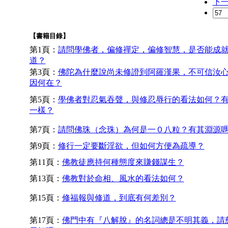
下
【書籍目錄】
第1頁：
請問學佛者，偏修禪定，偏修智慧，是否能成
道？
第3頁：
佛陀為什麼說尚未修證到阿羅漢果，不可信汝
因何在？
第5頁：
學佛者對忍氣吞聲，與修忍辱行的看法如何？
一樣？
第7頁：
請問佛珠（念珠）為何是一０八粒？有其淵源
第9頁：
修行一定要斷淫欲，但如何方便為疏導？
第11頁：
佛教徒應持何種態度來賺錢謀生？
第13頁：
佛教對於命相、風水的看法如何？
第15頁：
修福報與修道，到底有何差別？
第17頁：
佛門中有『八解脫』的名詞總是不明其義，請