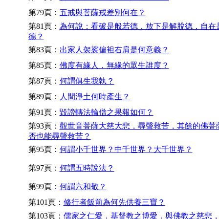
第79頁：
五戒與菩薩戒差別何在？
第81頁：
為何說：看破是般若德．放下是解脫德．自在
德？
第83頁：
出家人袈裟偏袒右肩是何意義？
第85頁：
佛度有緣人，無緣的眾生誰度？
第87頁：
何謂俱生我執？
第89頁：
人間淨土何時產生？
第91頁：
毀謗轉法輪僧之果報如何？
第93頁：
觀世音菩薩大慈大悲，尋聲救苦，其餘的佛菩
否也能尋聲救苦？
第95頁：
何謂小千世界？中千世界？大千世界？
第97頁：
何謂五時說法？
第99頁：
何謂六和敬？
第101頁：
修行者飯前為何先供養三寶？
第103頁：
儒家之仁愛．基督教之博愛．與佛教之慈悲