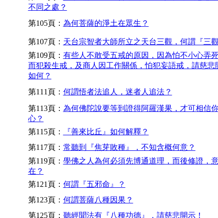
不同之處？
第105頁：
為何菩薩的淨土在眾生？
第107頁：
天台宗智者大師所立之天台三觀，何謂『三
第109頁：
有些人不敢受五戒的原因，因為怕不小心弄
而犯殺生戒，及商人因工作關係，怕犯妄語戒，請慈悲
如何？
第111頁：
何謂悟者法追人，迷者人追法？
第113頁：
為何佛陀說要等到證得阿羅漢果，才可相信
心？
第115頁：
『善來比丘』如何解釋？
第117頁：
常聽到『焦芽敗種』，不知含概何意？
第119頁：
學佛之人為何必須先博通道理，而後修證，
在？
第121頁：
何謂『五邪命』？
第123頁：
何謂菩薩八種因果？
第125頁：
聽經聞法有『八種功德』，請慈悲開示！