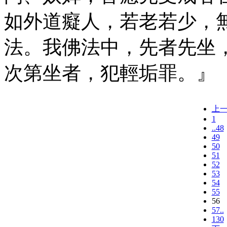
如外道癡人，若老若少，
法。我佛法中，先者先坐
次第坐者，犯輕垢罪。』
上
1
..48
49
50
51
52
53
54
55
56
57..
130