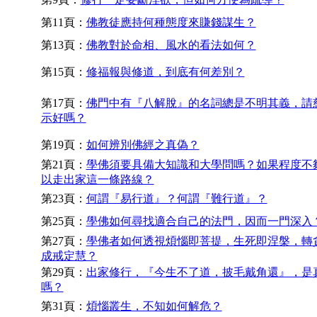
第11頁：
佛教徒應持何種態度來賺錢謀生？
第13頁：
佛教對於命相、風水的看法如何？
第15頁：
修福報與修道，到底有何差別？
第17頁：
佛門中有『八解脫』的名詞總是不明其義，請
示好嗎？
第19頁：
如何辨別佛經之真偽？
第21頁：
學佛須要具備大知識和大學問嗎？如果程度不
以走出家這一條路線？
第23頁：
何謂『易行道』？何謂『難行道』？
第25頁：
學佛如何尋找適合自己的法門，因而一門深入
第27頁：
學佛者如何透視煩惱即菩提，生死即涅槃，轉
成戒定慧？
第29頁：
出家修行，『今生不了道，披毛戴角還』，是
嗎？
第31頁：
煩惱叢生，不知如何解危？