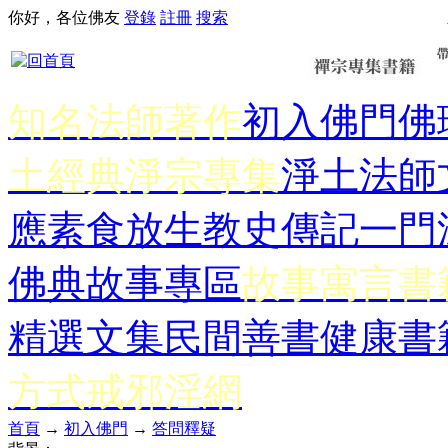
你好，各位佛友
登錄
註冊
搜索
知名法師著作
初入佛門
佛
土經典
淨宗專集
淨土法師
應
素食放生
教史傳記
一門
佛典故事專區
故事寓言書
精選文集
民間善書
健康書
方式
戒邪淫網
首頁
→
初入佛門
→
答問釋疑