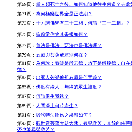
第69頁：
當人類死亡之後。如何知道他往生何道？去處
第71頁：
為何極樂世界全是正法期？
第73頁：
十方諸佛皆有三十二相，何謂『三十二相』？
第75頁：
盜竊常住物其果報如何？
第77頁：
善法是佛法，惡法也是佛法嗎？
第79頁：
五戒與菩薩戒差別何在？
第81頁：
為何說：看破是般若德．放下是解脫德．自在
德？
第83頁：
出家人袈裟偏袒右肩是何意義？
第85頁：
佛度有緣人，無緣的眾生誰度？
第87頁：
何謂俱生我執？
第89頁：
人間淨土何時產生？
第91頁：
毀謗轉法輪僧之果報如何？
第93頁：
觀世音菩薩大慈大悲，尋聲救苦，其餘的佛菩
否也能尋聲救苦？