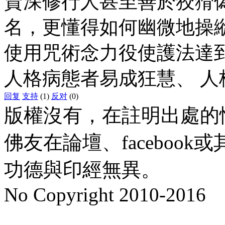
資深修行人甚至善於狡猾
名，更懂得如何幽微地操
使用咒術念力役使護法達
人格病態者易成狂慧、 
回复
支持
(1)
反对
(0)
版權沒有，在註明出處的
佛友在論壇、faceboo
功德與印經無異。
No Copyright 2010-2016
水晶
順正府大王公求道