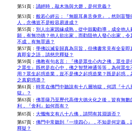
第51頁：
誦經時，敲木漁與大磬，是何意義？
第53頁：
般若心經云：『無眼耳鼻舌身意』，然則盲聾
人，念佛豈不是較容易達成？
第55頁：
別人出家因緣成熟，從中鼓勵勸導，成全他人
願，有無功德？他人欲出家，而勸阻他人發心出家，令
不成，有無罪過？
第57頁：
學佛以滅妄歸真為宗旨，但佛書常見有全妄即
真即妄之語，請慈悲釋疑？
第59頁：
佛教有句名言：『佛是眾生心內之佛，眾生是
之眾生』既然是在心中，佛之智慧神通等等，為何眾生
用？眾生起惑造業，豈不是佛之起惑造業？既是起惑，
之真窮惑盡？
第61頁：
時常在佛門中聽說有十八層地獄，何謂『十八
獄』？
第63頁：
佛菩薩乃至歷代高僧大德火化之後，皆有無數
利，『舍利』如何而有？
第65頁：
大懺悔文有八十八佛，請問有其淵源否？
第67頁：
佛門中常聽到『一境四心』，不知是何定義，
釋疑？