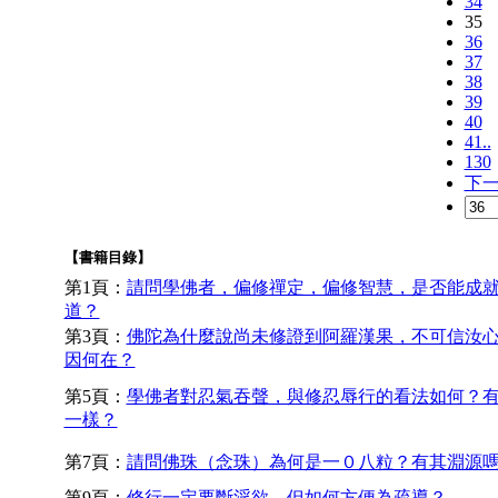
34
35
36
37
38
39
40
41..
130
下
【書籍目錄】
第1頁：
請問學佛者，偏修禪定，偏修智慧，是否能成
道？
第3頁：
佛陀為什麼說尚未修證到阿羅漢果，不可信汝
因何在？
第5頁：
學佛者對忍氣吞聲，與修忍辱行的看法如何？
一樣？
第7頁：
請問佛珠（念珠）為何是一０八粒？有其淵源
第9頁：
修行一定要斷淫欲，但如何方便為疏導？