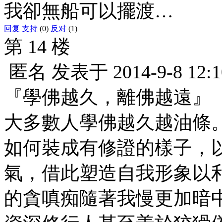
我卻無船可以擺渡…
回复
支持
(0)
反对
(1)
第 14 楼
匿名
发表于
2014-9-8 12:1
『學佛越久，離佛越遠』
大多數人學佛越久越油條
如何裝成有修證的樣子，
氣，借此塑造自我形象以
的貪嗔痴隨著我慢更加暗