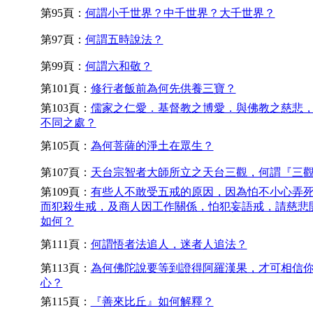
第95頁：
何謂小千世界？中千世界？大千世界？
第97頁：
何謂五時說法？
第99頁：
何謂六和敬？
第101頁：
修行者飯前為何先供養三寶？
第103頁：
儒家之仁愛．基督教之博愛．與佛教之慈悲
不同之處？
第105頁：
為何菩薩的淨土在眾生？
第107頁：
天台宗智者大師所立之天台三觀，何謂『三
第109頁：
有些人不敢受五戒的原因，因為怕不小心弄
而犯殺生戒，及商人因工作關係，怕犯妄語戒，請慈悲
如何？
第111頁：
何謂悟者法追人，迷者人追法？
第113頁：
為何佛陀說要等到證得阿羅漢果，才可相信
心？
第115頁：
『善來比丘』如何解釋？