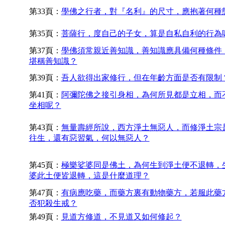
第33頁：
學佛之行者，對『名利』的尺寸，應抱著何種
第35頁：
菩薩行，度自己的子女，算是自私自利的行為
第37頁：
學佛須常親近善知識，善知識應具備何種條件
堪稱善知識？
第39頁：
吾人欲得出家修行，但在年齡方面是否有限制
第41頁：
阿彌陀佛之接引身相，為何所見都是立相，而
坐相呢？
第43頁：
無量壽經所說，西方淨土無惡人，而修淨土宗
往生，還有惡習氣，何以無惡人？
第45頁：
極樂娑婆同是佛土，為何生到淨土便不退轉，
婆此土便皆退轉，這是什麼道理？
第47頁：
有病應吃藥，而藥方裏有動物藥方，若服此藥
否犯殺生戒？
第49頁：
見道方修道，不見道又如何修起？