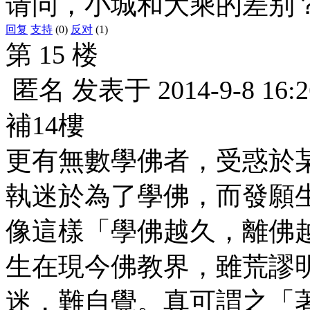
请问，小城和大乘的差别
回复
支持
(0)
反对
(1)
第 15 楼
匿名
发表于
2014-9-8 16:2
補14樓
更有無數學佛者，受惑於
執迷於為了學佛，而發願
像這樣「學佛越久，離佛
生在現今佛教界，雖荒謬
迷，難自覺。真可謂之「