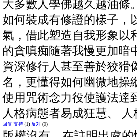
大多數人學佛越久越油條
如何裝成有修證的樣子，
氣，借此塑造自我形象以
的貪嗔痴隨著我慢更加暗
資深修行人甚至善於狡猾
名，更懂得如何幽微地操
使用咒術念力役使護法達
人格病態者易成狂慧、 
回复
支持
(1)
反对
(0)
版權沒有，在註明出處的