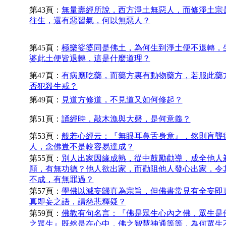
第43頁：
無量壽經所說，西方淨土無惡人，而修淨土宗
往生，還有惡習氣，何以無惡人？
第45頁：
極樂娑婆同是佛土，為何生到淨土便不退轉，
婆此土便皆退轉，這是什麼道理？
第47頁：
有病應吃藥，而藥方裏有動物藥方，若服此藥
否犯殺生戒？
第49頁：
見道方修道，不見道又如何修起？
第51頁：
誦經時，敲木漁與大磬，是何意義？
第53頁：
般若心經云：『無眼耳鼻舌身意』，然則盲聾
人，念佛豈不是較容易達成？
第55頁：
別人出家因緣成熟，從中鼓勵勸導，成全他人
願，有無功德？他人欲出家，而勸阻他人發心出家，令
不成，有無罪過？
第57頁：
學佛以滅妄歸真為宗旨，但佛書常見有全妄即
真即妄之語，請慈悲釋疑？
第59頁：
佛教有句名言：『佛是眾生心內之佛，眾生是
之眾生』既然是在心中，佛之智慧神通等等，為何眾生