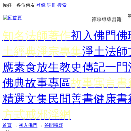
你好，各位佛友
登錄
註冊
搜索
知名法師著作
初入佛門
佛
土經典
淨宗專集
淨土法師
應
素食放生
教史傳記
一門
佛典故事專區
故事寓言書
精選文集
民間善書
健康書
方式
戒邪淫網
首頁
→
初入佛門
→
答問釋疑