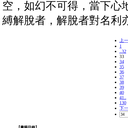
空，如幻不可得，當下心
縛解脫者，解脫者對名利
上
1
..32
33
34
35
36
37
38
39
40
41..
130
下
【書籍目錄】