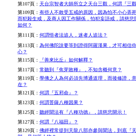
第107頁：
天台宗智者大師所立之天台三觀，何謂『三
第109頁：
有些人不敢受五戒的原因，因為怕不小心弄
而犯殺生戒，及商人因工作關係，怕犯妄語戒，請慈悲
如何？
第111頁：
何謂悟者法追人，迷者人追法？
第113頁：
為何佛陀說要等到證得阿羅漢果，才可相信
心？
第115頁：
『善來比丘』如何解釋？
第117頁：
常聽到『焦芽敗種』，不知含概何意？
第119頁：
學佛之人為何必須先博通道理，而後修證，
在？
第121頁：
何謂『五邪命』？
第123頁：
何謂菩薩八種因果？
第125頁：
聽經聞法有『八種功德』，請慈悲開示！
第127頁：
何謂『八福田』？
第129頁：
佛經裡常提到天龍八部亦參與聞法，到底『