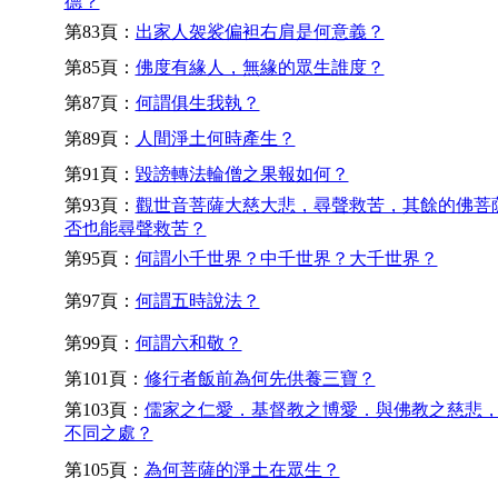
德？
第83頁：
出家人袈裟偏袒右肩是何意義？
第85頁：
佛度有緣人，無緣的眾生誰度？
第87頁：
何謂俱生我執？
第89頁：
人間淨土何時產生？
第91頁：
毀謗轉法輪僧之果報如何？
第93頁：
觀世音菩薩大慈大悲，尋聲救苦，其餘的佛菩
否也能尋聲救苦？
第95頁：
何謂小千世界？中千世界？大千世界？
第97頁：
何謂五時說法？
第99頁：
何謂六和敬？
第101頁：
修行者飯前為何先供養三寶？
第103頁：
儒家之仁愛．基督教之博愛．與佛教之慈悲
不同之處？
第105頁：
為何菩薩的淨土在眾生？