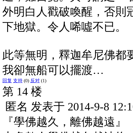
外明白人戳破喚醒，否則
下地獄。令人唏噓不已。
此等無明，釋迦牟尼佛都
我卻無船可以擺渡…
回复
支持
(0)
反对
(1)
第 14 楼
匿名
发表于
2014-9-8 12:1
『學佛越久，離佛越遠』