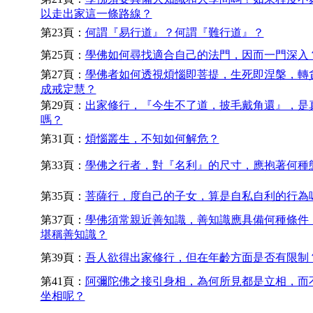
以走出家這一條路線？
第23頁：
何謂『易行道』？何謂『難行道』？
第25頁：
學佛如何尋找適合自己的法門，因而一門深入
第27頁：
學佛者如何透視煩惱即菩提，生死即涅槃，轉
成戒定慧？
第29頁：
出家修行，『今生不了道，披毛戴角還』，是
嗎？
第31頁：
煩惱叢生，不知如何解危？
第33頁：
學佛之行者，對『名利』的尺寸，應抱著何種
第35頁：
菩薩行，度自己的子女，算是自私自利的行為
第37頁：
學佛須常親近善知識，善知識應具備何種條件
堪稱善知識？
第39頁：
吾人欲得出家修行，但在年齡方面是否有限制
第41頁：
阿彌陀佛之接引身相，為何所見都是立相，而
坐相呢？