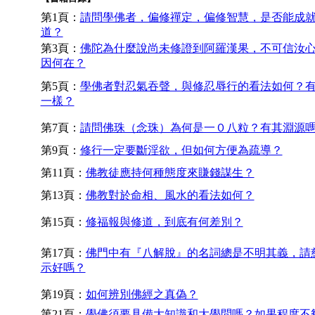
第1頁：
請問學佛者，偏修禪定，偏修智慧，是否能成
道？
第3頁：
佛陀為什麼說尚未修證到阿羅漢果，不可信汝
因何在？
第5頁：
學佛者對忍氣吞聲，與修忍辱行的看法如何？
一樣？
第7頁：
請問佛珠（念珠）為何是一０八粒？有其淵源
第9頁：
修行一定要斷淫欲，但如何方便為疏導？
第11頁：
佛教徒應持何種態度來賺錢謀生？
第13頁：
佛教對於命相、風水的看法如何？
第15頁：
修福報與修道，到底有何差別？
第17頁：
佛門中有『八解脫』的名詞總是不明其義，請
示好嗎？
第19頁：
如何辨別佛經之真偽？
第21頁：
學佛須要具備大知識和大學問嗎？如果程度不