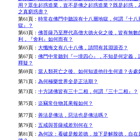
用？眾生起惑造業，豈不是佛之起惑造業？既是起惑，
之真窮惑盡？
第61頁：
時常在佛門中聽說有十八層地獄，何謂『十八
獄』？
第63頁：
佛菩薩乃至歷代高僧大德火化之後，皆有無數
利，『舍利』如何而有？
第65頁：
大懺悔文有八十八佛，請問有其淵源否？
第67頁：
佛門中常聽到『一境四心』，不知是何定義，
釋疑？
第69頁：
當人類死亡之後。如何知道他往生何道？去處
第71頁：
為何極樂世界全是正法期？
第73頁：
十方諸佛皆有三十二相，何謂『三十二相』？
第75頁：
盜竊常住物其果報如何？
第77頁：
善法是佛法，惡法也是佛法嗎？
第79頁：
五戒與菩薩戒差別何在？
第81頁：
為何說：看破是般若德．放下是解脫德．自在