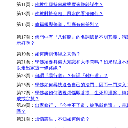
第11頁：
佛教徒應持何種態度來賺錢謀生？
第13頁：
佛教對於命相、風水的看法如何？
第15頁：
修福報與修道，到底有何差別？
第17頁：
佛門中有『八解脫』的名詞總是不明其義，請
示好嗎？
第19頁：
如何辨別佛經之真偽？
第21頁：
學佛須要具備大知識和大學問嗎？如果程度不
以走出家這一條路線？
第23頁：
何謂『易行道』？何謂『難行道』？
第25頁：
學佛如何尋找適合自己的法門，因而一門深入
第27頁：
學佛者如何透視煩惱即菩提，生死即涅槃，轉
成戒定慧？
第29頁：
出家修行，『今生不了道，披毛戴角還』，是
嗎？
第31頁：
煩惱叢生，不知如何解危？