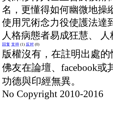
名，更懂得如何幽微地操
使用咒術念力役使護法達
人格病態者易成狂慧、 
回复
支持
(1)
反对
(0)
版權沒有，在註明出處的
佛友在論壇、faceboo
功德與印經無異。
No Copyright 2010-2016
水晶
順正府大王公求道