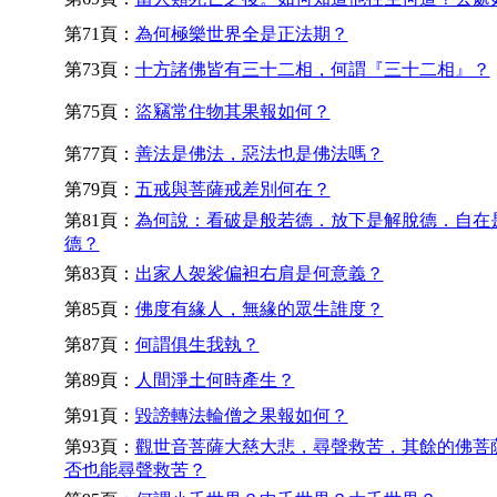
第71頁：
為何極樂世界全是正法期？
第73頁：
十方諸佛皆有三十二相，何謂『三十二相』？
第75頁：
盜竊常住物其果報如何？
第77頁：
善法是佛法，惡法也是佛法嗎？
第79頁：
五戒與菩薩戒差別何在？
第81頁：
為何說：看破是般若德．放下是解脫德．自在
德？
第83頁：
出家人袈裟偏袒右肩是何意義？
第85頁：
佛度有緣人，無緣的眾生誰度？
第87頁：
何謂俱生我執？
第89頁：
人間淨土何時產生？
第91頁：
毀謗轉法輪僧之果報如何？
第93頁：
觀世音菩薩大慈大悲，尋聲救苦，其餘的佛菩
否也能尋聲救苦？