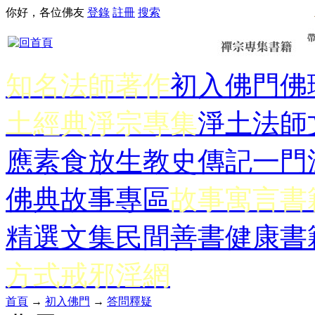
你好，各位佛友
登錄
註冊
搜索
知名法師著作
初入佛門
佛
土經典
淨宗專集
淨土法師
應
素食放生
教史傳記
一門
佛典故事專區
故事寓言書
精選文集
民間善書
健康書
方式
戒邪淫網
首頁
→
初入佛門
→
答問釋疑