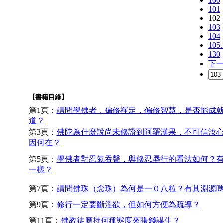
100
101
102
103
104
105.
130
下
【書籍目錄】
第1頁：
請問學佛者，偏修禪定，偏修智慧，是否能成
道？
第3頁：
佛陀為什麼說尚未修證到阿羅漢果，不可信汝
因何在？
第5頁：
學佛者對忍氣吞聲，與修忍辱行的看法如何？
一樣？
第7頁：
請問佛珠（念珠）為何是一０八粒？有其淵源
第9頁：
修行一定要斷淫欲，但如何方便為疏導？
第11頁：
佛教徒應持何種態度來賺錢謀生？