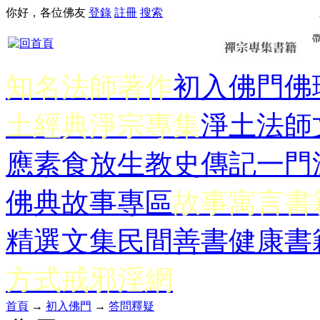
你好，各位佛友
登錄
註冊
搜索
知名法師著作
初入佛門
佛
土經典
淨宗專集
淨土法師
應
素食放生
教史傳記
一門
佛典故事專區
故事寓言書
精選文集
民間善書
健康書
方式
戒邪淫網
首頁
→
初入佛門
→
答問釋疑