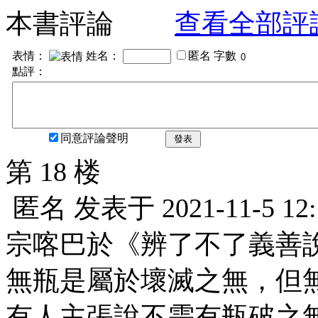
本書評論
查看全部評
表情：
姓名：
匿名
字數
點評：
同意評論聲明
發表
第 18 楼
匿名
发表于
2021-11-5 12
宗喀巴於《辨了不了義善
無瓶是屬於壞滅之無，但
有人主張說不需有瓶破之