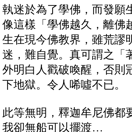
執迷於為了學佛，而發願
像這樣「學佛越久，離佛
生在現今佛教界，雖荒謬
迷，難自覺。真可謂之「
外明白人戳破喚醒，否則
下地獄。令人唏噓不已。
此等無明，釋迦牟尼佛都
我卻無船可以擺渡…