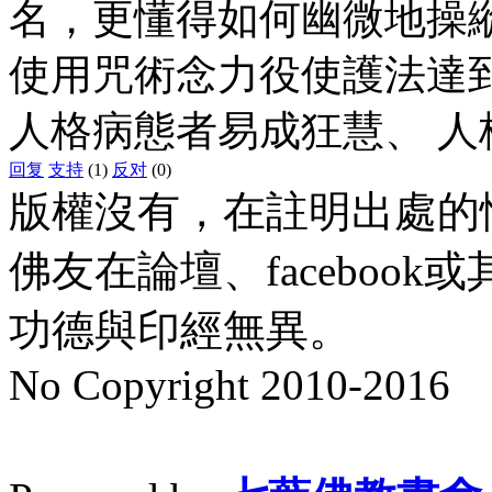
名，更懂得如何幽微地操
使用咒術念力役使護法達
人格病態者易成狂慧、 
回复
支持
(1)
反对
(0)
版權沒有，在註明出處的
佛友在論壇、faceboo
功德與印經無異。
No Copyright 2010-2016
水晶
順正府大王公求道