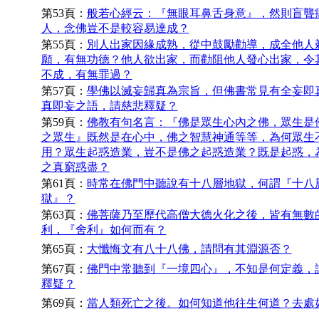
第53頁：
般若心經云：『無眼耳鼻舌身意』，然則盲聾
人，念佛豈不是較容易達成？
第55頁：
別人出家因緣成熟，從中鼓勵勸導，成全他人
願，有無功德？他人欲出家，而勸阻他人發心出家，令
不成，有無罪過？
第57頁：
學佛以滅妄歸真為宗旨，但佛書常見有全妄即
真即妄之語，請慈悲釋疑？
第59頁：
佛教有句名言：『佛是眾生心內之佛，眾生是
之眾生』既然是在心中，佛之智慧神通等等，為何眾生
用？眾生起惑造業，豈不是佛之起惑造業？既是起惑，
之真窮惑盡？
第61頁：
時常在佛門中聽說有十八層地獄，何謂『十八
獄』？
第63頁：
佛菩薩乃至歷代高僧大德火化之後，皆有無數
利，『舍利』如何而有？
第65頁：
大懺悔文有八十八佛，請問有其淵源否？
第67頁：
佛門中常聽到『一境四心』，不知是何定義，
釋疑？
第69頁：
當人類死亡之後。如何知道他往生何道？去處