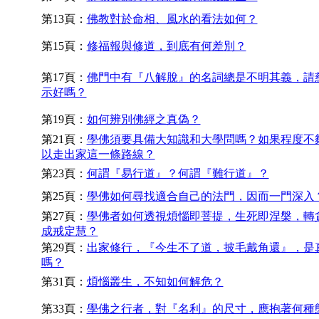
第13頁：
佛教對於命相、風水的看法如何？
第15頁：
修福報與修道，到底有何差別？
第17頁：
佛門中有『八解脫』的名詞總是不明其義，請
示好嗎？
第19頁：
如何辨別佛經之真偽？
第21頁：
學佛須要具備大知識和大學問嗎？如果程度不
以走出家這一條路線？
第23頁：
何謂『易行道』？何謂『難行道』？
第25頁：
學佛如何尋找適合自己的法門，因而一門深入
第27頁：
學佛者如何透視煩惱即菩提，生死即涅槃，轉
成戒定慧？
第29頁：
出家修行，『今生不了道，披毛戴角還』，是
嗎？
第31頁：
煩惱叢生，不知如何解危？
第33頁：
學佛之行者，對『名利』的尺寸，應抱著何種