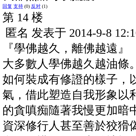
回复
支持
(0)
反对
(1)
第 14 楼
匿名
发表于
2014-9-8 12:1
『學佛越久，離佛越遠』
大多數人學佛越久越油條
如何裝成有修證的樣子，
氣，借此塑造自我形象以
的貪嗔痴隨著我慢更加暗
資深修行人甚至善於狡猾