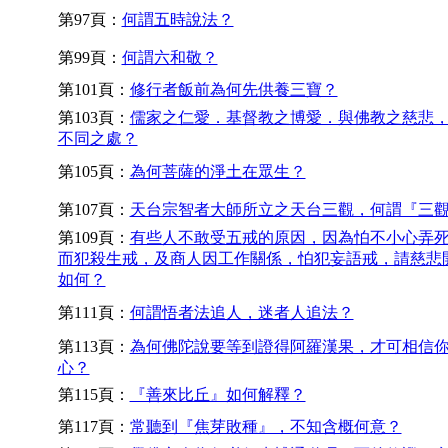
第97頁：
何謂五時說法？
第99頁：
何謂六和敬？
第101頁：
修行者飯前為何先供養三寶？
第103頁：
儒家之仁愛．基督教之博愛．與佛教之慈悲
不同之處？
第105頁：
為何菩薩的淨土在眾生？
第107頁：
天台宗智者大師所立之天台三觀，何謂『三
第109頁：
有些人不敢受五戒的原因，因為怕不小心弄
而犯殺生戒，及商人因工作關係，怕犯妄語戒，請慈悲
如何？
第111頁：
何謂悟者法追人，迷者人追法？
第113頁：
為何佛陀說要等到證得阿羅漢果，才可相信
心？
第115頁：
『善來比丘』如何解釋？
第117頁：
常聽到『焦芽敗種』，不知含概何意？