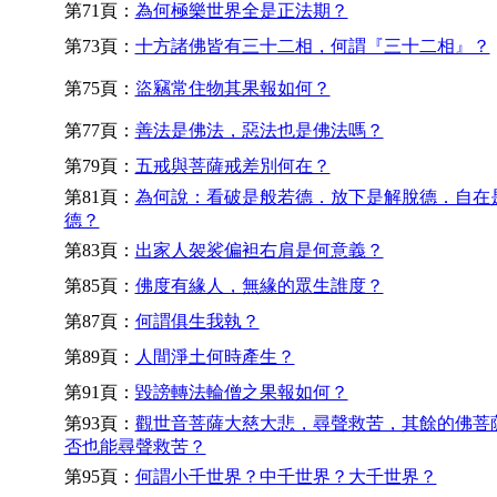
第71頁：
為何極樂世界全是正法期？
第73頁：
十方諸佛皆有三十二相，何謂『三十二相』？
第75頁：
盜竊常住物其果報如何？
第77頁：
善法是佛法，惡法也是佛法嗎？
第79頁：
五戒與菩薩戒差別何在？
第81頁：
為何說：看破是般若德．放下是解脫德．自在
德？
第83頁：
出家人袈裟偏袒右肩是何意義？
第85頁：
佛度有緣人，無緣的眾生誰度？
第87頁：
何謂俱生我執？
第89頁：
人間淨土何時產生？
第91頁：
毀謗轉法輪僧之果報如何？
第93頁：
觀世音菩薩大慈大悲，尋聲救苦，其餘的佛菩
否也能尋聲救苦？
第95頁：
何謂小千世界？中千世界？大千世界？