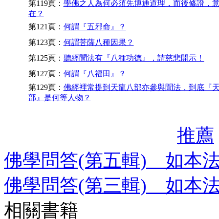
第119頁：
學佛之人為何必須先博通道理，而後修證，
在？
第121頁：
何謂『五邪命』？
第123頁：
何謂菩薩八種因果？
第125頁：
聽經聞法有『八種功德』，請慈悲開示！
第127頁：
何謂『八福田』？
第129頁：
佛經裡常提到天龍八部亦參與聞法，到底『
部』是何等人物？
推薦
佛學問答(第五輯) 如本
佛學問答(第三輯) 如本
相關書籍