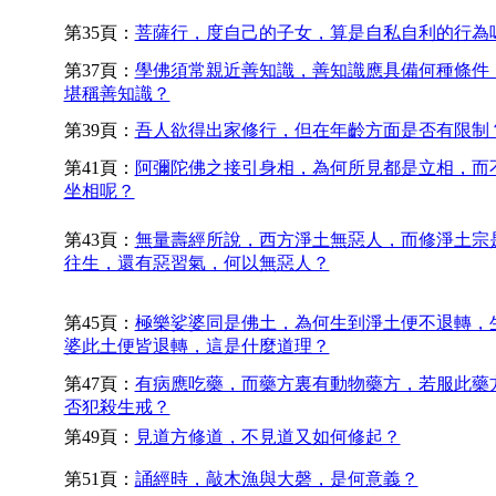
第35頁：
菩薩行，度自己的子女，算是自私自利的行為
第37頁：
學佛須常親近善知識，善知識應具備何種條件
堪稱善知識？
第39頁：
吾人欲得出家修行，但在年齡方面是否有限制
第41頁：
阿彌陀佛之接引身相，為何所見都是立相，而
坐相呢？
第43頁：
無量壽經所說，西方淨土無惡人，而修淨土宗
往生，還有惡習氣，何以無惡人？
第45頁：
極樂娑婆同是佛土，為何生到淨土便不退轉，
婆此土便皆退轉，這是什麼道理？
第47頁：
有病應吃藥，而藥方裏有動物藥方，若服此藥
否犯殺生戒？
第49頁：
見道方修道，不見道又如何修起？
第51頁：
誦經時，敲木漁與大磬，是何意義？