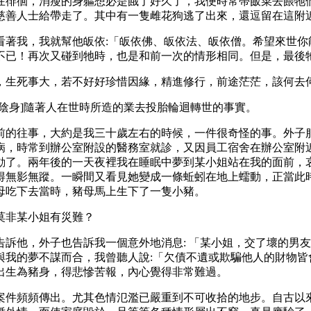
在徘徊，消瘦的身軀想必是餓了好久了，我便時常帶飯菜去餵牠
慈善人士給帶走了。其中有一隻雌花狗逃了出來，還逗留在這附
看著我，我就幫他皈依
:「皈依佛、皈依法、皈依僧。希望來世
不已！再次又碰到牠時，也是和前一次的情形相同。但是，最後
，生死事大，若不好好珍惜因緣，精進修行，前途茫茫，該何去
中陰身]隨著人在世時所造的業去投胎輪迴轉世的事實。
前的往事，大約是我三十歲左右的時候，一件很奇怪的事。外子
病，時常到辦公室附設的醫務室就診，又因員工宿舍在辦公室附
動了。兩年後的一天夜裡我在睡眠中夢到某小姐站在我的面前，
得無影無蹤。一瞬間又看見她變成一條蚯蚓在地上蠕動，正當此
母吃下去當時，豬母馬上生下了一隻小豬。
莫非某小姐有災難？
告訴他，外子也告訴我一個意外地消息
: 「某小姐，交了壞的
與我的夢不謀而合，我曾聽人說:「欠債不遺或欺騙他人的財物皆
出生為豬身，得悲慘苦報，內心覺得非常難過。
案件頻頻傳出。尤其色情氾濫已嚴重到不可收拾的地步。自古以