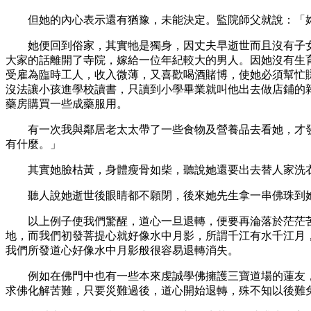
但她的內心表示還有猶豫，未能決定。監院師父就說：「
她便回到俗家，其實牠是獨身，因丈夫早逝世而且沒有子
大家的話離開了寺院，嫁給一位年紀較大的男人。因她沒有生
受雇為臨時工人，收入微薄，又喜歡喝酒賭博，使她必須幫忙
沒法讓小孩進學校讀書，只讀到小學畢業就叫他出去做店鋪的
藥房購買一些成藥服用。
有一次我與鄰居老太太帶了一些食物及營養品去看她，才
有什麼。」
其實她臉枯黃，身體瘦骨如柴，聽說她還要出去替人家洗
聽人說她逝世後眼睛都不願閉，後來她先生拿一串佛珠到
以上例子使我們驚醒，道心一旦退轉，便要再淪落於茫茫
地，而我們初發菩提心就好像水中月影，所謂千江有水千江月
我們所發道心好像水中月影般很容易退轉消失。
例如在佛門中也有一些本來虔誠學佛擁護三寶道場的蓮友
求佛化解苦難，只要災難過後，道心開始退轉，殊不知以後難