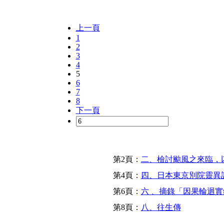
上一頁
1
2
3
4
5
6
7
8
下一頁
第2頁：
二、檢討颱風之來臨，
第4頁：
四、日本東京別院靈異
第6頁：
六 、摘錄「因果輪迴實
第8頁：
八、往生傳