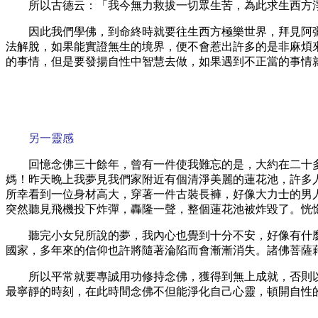
所以古德云：「我今無力救拔一切眾生苦，為此求生西方
因此我們學佛，到命終時就要往生西方極樂世界，拜見阿
法解脫，如果能實證無生的境界，便不會惹出許多的是非麻煩
的事情，但是要發揚自性中智慧去做，如果遇到不正當的事情
另一靈感
回憶念佛三十餘年，曾有一件使我難忘的是，大約在二十
媽！昨天晚上我夢見我們家附近有個清淨美麗的蓮花池，許多
所幸看到一位身材高大，穿著一件古裝長褲，好像大力士的男
突然聽見飛機投下炸彈，轟隆一聲，整個蓮花池被炸毀了。恍
聽完小女兒所說的夢，我內心也覺到十分不安，好像有什
國家，多年來的信仰也許將隨著淪陷而會漸漸消失。諸佛菩薩
所以平常就要專誠用功修持念佛，獲得到無上成就，否則
最寧靜的時刻，在此時間念佛不但能淨化自己心靈，頓開自性