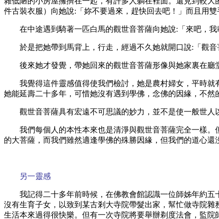
雜低陋的小房屋擁擠在一起，有許多人躺在裡面。還見到較大
件古裝衣服）向她說
:「妳不要過來，趕快回去吧！」而且用
在中途遇到騎著一匹白馬的觀世音菩薩向她說
:「來吧，
於是把她帶到馬背上，行走，經過不久她就開口說
:「觀
後來她才發覺，帶她回來的觀世音菩薩形像與她家裏在廳
我覺得這件靈感值得使我們檢討，她是農村婦女，平時就
她能延壽二十多年，可惜她沒有遇到學佛，念佛的因緣，不然
觀世音菩薩具有宏遠不可思議的妙力，並不是使一般世人
我們每個人的本性本來也是清淨與觀世音菩薩完全一樣。
的大菩薩，而我們雖然適逢學佛的殊勝因緣，但我們的道心還
另一靈感
我記得二十多年前時候，在佛教會館認識一位師姊年約五
沒有生育子女，以致到某古剎大寺院帶髮出家，幫忙做寺院雜
生活本來過得很快樂。但有一次寺院將要舉辦剃度法會，監院