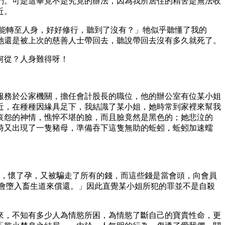
們。可是這畢竟不是究竟的辦法，因為我所居住的精舍是無法收
近。
你能轉至人身，好好修行，聽到了沒有？」牠似乎聽懂了我的
牠還是被上次的慈善人士帶回去，聽說帶回去沒有多久就死了。
何從？人身難得呀！
服務於公家機關，擔任會計股長的職位，他的辦公室有位某小姐
近，在種種因緣具足下，我結識了某小姐，她時常到家裡來幫我
哀怨的神情，憔悴不堪的臉，而且臉竟然是黑色的；她悲泣的
時又出現了一隻豬母，準備吞下這隻無助的蚯蚓，蚯蚓加速蠕
男友，懷了孕，又被騙走了所有的錢，而這些錢是當會頭，向會員
會墮入畜生道來償還。」因此直覺某小姐所犯的罪並不是自殺
來，不知有多少人為情慾所困，為情慾了斷自己的寶貴性命，更