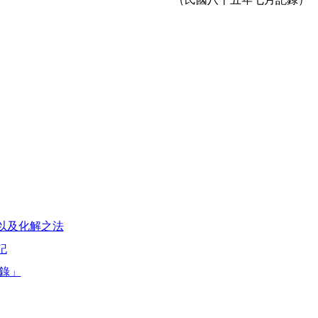
以及化解之法
記
錄」