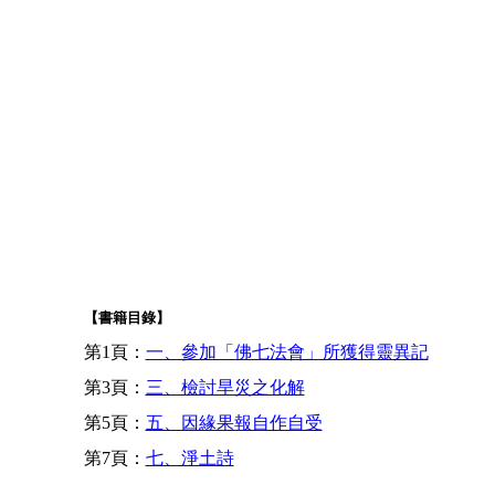
【書籍目錄】
第1頁：
一、參加「佛七法會」所獲得靈異記
第3頁：
三、檢討旱災之化解
第5頁：
五、因緣果報自作自受
第7頁：
七、淨土詩