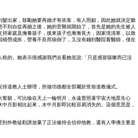
削髮出家，鼓勵她要再婚才有依靠，有人照顧，因此她就決定聽
想不到自從再婚之後，她的苦難就開始了，首先是她的先生被人
支持家庭及撫養孩子，後來孩子也漸漸長大，因家境清寒，以致
因積勞成疾，營養不良而病倒了，又沒有錢到醫院看醫師，僅在
人租的。她表示很感謝我們去看她並說
:「只是感冒咳嗽而已沒
安排道教人士辦理，所做功德都全部屬於世俗道教儀式。
大誓願，可比喻在天上一輪明月，永遠普照著宇宙大地眾生心
水中月影相比起來，水中月影即比較容易消失的。這個意思是，
受到外教徒勸誘放棄了正法修持去信仰他教，還有人學佛主要是