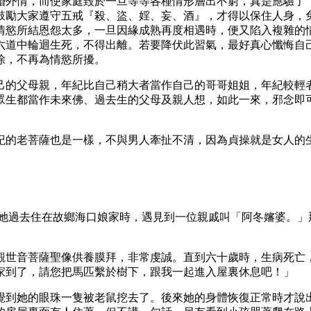
婚外情，而使家庭毀於一旦等等各種情形層出不窮，真是應驗了
鼓勵大家遵守五戒『殺、盜、婬、妄、酒』，才得以保住人身，
情慾所結恩怨太多，一旦因緣成熟再度相遇時，便又陷入複雜的
六道中輪迴生死，不得出離。若要降伏此習氣，最好真心懺悔自
除，不再為情慾所擾。
己的父母親，年紀比自己稍大者當作自己的哥哥姐姐，年紀較輕
眾生都當作未來佛、過去生的父母及親人想，如此一來，邪念即
紀的老菩薩也是一樣，不與男人牽扯不清，因為貞操就是女人的
:她過去住在故鄉海口娘家時，遇見到一位親戚叫「阿冬嬸婆。
觀世音菩薩聖像供養膜拜，非常虔誠。直到六十歲時，生病死亡
家到了，請您把馬匹繫於樹下，跟我一起進入屋裏休息吧！」
覺到她的眼珠一隻被老鼠挖去了。後來她的身體恢復正常時才說