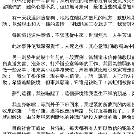
依稀記得在一年多前，我所居住的精舍附近有幾隻流浪狗
留牠們的，雖然心覺不忍，但也無可奈何。最後這些狗還是被
有一天我遇到這隻狗，牠站在離我約數尺的地方，默默地
話，竟然現出和人一樣的表情，同我點頭三次就走了。我驚訝
每回憶起這件事情，不禁悲從中來，世間無常，人生苦短
此次事件使我深深覺悟，人死之後，其心意識
[佛教稱為
另一則發生於幾十年前的一段實例，當我還未信仰佛教以
負責送文書、泡茶水、打掃辦公室等等的工作。我因為體弱多
做一些家事，後來某小姐事務繁忙，漸漸地就比較少來家裡走
說：「我欠了很多錢，現在要去還債。」話一說完，人已消失
動，希望逃離險境，但事與願違，它還是被吃了！當蚯蚓被豬
夢到這裡，我被嚇醒了，這個夢境讓我產生不祥的預感，
我全身哆嗦，等到外子下班回來，我趕緊將所夢到的內容
收來的錢，『會仔錢』逼得她走頭無路，只好服毒自殺了。」
就能解決，由於夢境來判斷牠的神識已經投入豬母的胎，將會
目前社會正處於一片混亂，每天都有令人難以致信的犯罪