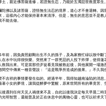
淨土，親近佛菩薩進修，若證無生忍，乃能於五濁惡世救度眾生
彌陀佛以及諸菩薩，證悟無生法忍的境界，道心才不會退轉。因
來，這樣內心才能保持著本來清淨。但是，無生的意思並不是教
就不能去做。
多年前，因負責照顧剛出生不久的孫子，及為家務忙碌以致中斷
人在水中玩得很快樂。突然來了一群兇惡的人投下炸彈，使得蓮
人救我出來。可是當那些歹徒看見我被救起後，與他展開一場激
惚間空中傳來一種音聲說：『這是戰爭所造成的後果。』不久我
麼不吉祥的事情要發生似的。經過半年，我得知越南淪陷的消息
藉著小女的夢境，讓我從醉夢中驚醒，原來世間所有的畢竟苦、
以後遇到任何天災人禍便來不及，自此以後我決定每天早晨二時
的光明智慧，還能普及於正在休息中的萬物心靈，也可以祈求天