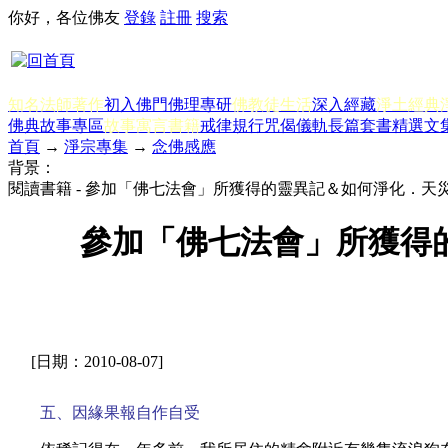
你好，各位佛友
登錄
註冊
搜索
知名法師著作
初入佛門
佛理專研
佛教徒生活
深入經藏
淨土經典
佛典故事專區
故事寓言書籍
戒律規行
咒偈儀軌
長篇套書
精選文
首頁
→
淨宗專集
→
念佛感應
背景：
閱讀書籍 - 參加「佛七法會」所獲得的靈異記＆如何淨化．
參加「佛七法會」所獲得
[日期：2010-08-07]
五、因緣果報自作自受