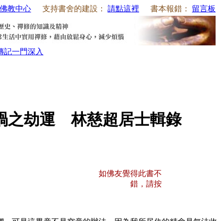
佛教中心
支持書舍的建設：
請點這裡
書本報錯：
留言板
傳記
一門深入
禍之劫運 林慈超居士輯錄
如佛友覺得此書不
錯，請按