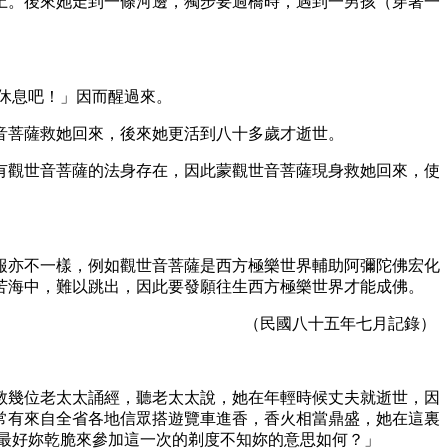
上。後來她走到一條河邊，獨步要過橋時，遇到一男孩（穿著一
休息吧！」因而醒過來。
音菩薩救她回來，後來她更活到八十多歲才逝世。
有觀世音菩薩的法身存在，因此蒙觀世音菩薩現身救她回來，使
報亦不一樣，例如觀世音菩薩是西方極樂世界輔助阿彌陀佛宏化
苦海中，難以跳出，因此要發願往生西方極樂世界才能成佛。
（民國八十五年七月記錄）
教幾位老太太誦經，聽老太太說，她在年輕時候丈夫就逝世，因
常有來自全省各地信眾搭遊覽車進香，香火相當鼎盛，她在這裏
，最好妳乾脆來參加這一次的剃度不知妳的意思如何？」