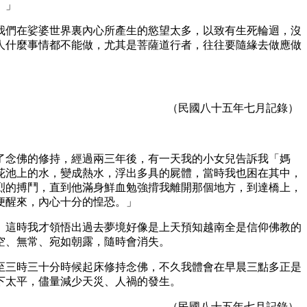
。」
我們在娑婆世界裏內心所產生的慾望太多，以致有生死輪迴，沒
人什麼事情都不能做，尤其是菩薩道行者，往往要隨緣去做應做
（民國八十五年七月記錄）
了念佛的修持，經過兩三年後，有一天我的小女兒告訴我「媽
花池上的水，變成熱水，浮出多具的屍體，當時我也困在其中，
烈的搏鬥，直到他滿身鮮血勉強揹我離開那個地方，到達橋上，
便醒來，內心十分的惶恐。」
。這時我才領悟出過去夢境好像是上天預知越南全是信仰佛教的
空、無常、宛如朝露，隨時會消失。
至三時三十分時候起床修持念佛，不久我體會在早晨三點多正是
下太平，儘量減少天災、人禍的發生。
（民國八十五年七月記錄）