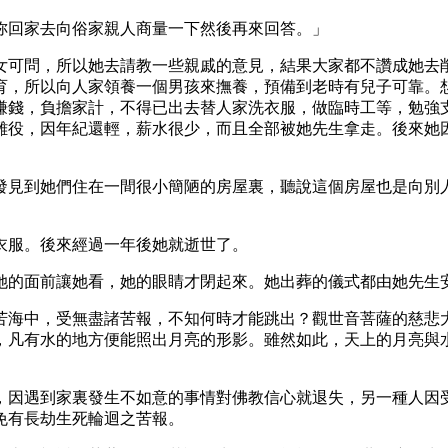
妳回家去向俗家親人商量一下然後再來回答。」
女可問，所以她去請教一些親戚的意見，結果大家都不讚成她去
育，所以向人家領養一個男孩來撫養，預備到老時有兒子可靠。
賺錢，負擔家計，不得已出去替人家洗衣服，做臨時工等，勉強
雜役，因年紀還輕，薪水很少，而且全部被她先生拿走。後來她
發見到她們住在一間很小簡陋的房屋裏，聽說這個房屋也是向別
衣服。後來經過一年後她就逝世了。
她的面前讓她看，她的眼睛才閉起來。她出葬的儀式都由她先生
苦海中，受無盡諸苦報，不知何時才能跳出？觀世音菩薩的慈悲
，凡有水的地方便能照出月亮的形影。雖然如此，天上的月亮與
，因遇到家裏發生不如意的事情對佛教信心就退失，另一種人因
免有長劫生死輪迴之苦報。