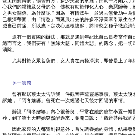
甚至由愛轉恨，傷害對方，多少美滿的家庭，由於一方陷入了
心我們的親族及父母的心。佛教有助於靜化人心，棄惡歸善，
之男女關係。為什麼呢？因為「有情眾生」於過去無量劫中為
已根深蒂固，由「情慾」而延展出去的許多不淨業牽引眾生在
滅自己前途。所以應下定決心連根拔起，將情慾之種子徹底清
還有一個實際的辦法，那就是遇到年紀比自己長者當作自
總而言之，我們要有「無緣大慈，同體大悲」的觀念，把一切
消除。
尤其對於女眾菩薩們，女人貴在貞操淨潔，即使是上了年
另一靈感
曾有鄰居蔡太太告訴我一件觀音菩薩靈感事蹟。蔡太太說
訴她，「阿冬嬸婆」曾死亡一次經過七天後才回陽的事情。
聽說「阿冬嬸婆」內心很善良，平常在她的廳堂奉置一幅
葬，到了第七天時她突然醒過來，並開口說：「觀音菩薩我的
因此家裏的人都覺到很意外，首先調養她的身體，結果發