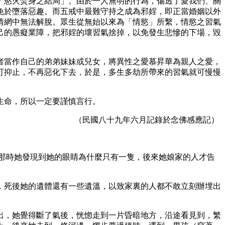
「慾火焚身之結局」。由於一人無明的行為，傷透了愛我們、關
免於墮落惡趣。而五戒中最難守持之成為邪婬，即正當婚姻以外
情網中無法解脫。眾生從無始以來為「情慾」所繫，情慾之習氣
己的愚癡業障，把邪婬的壞習氣捨掉，以免發生悲慘的下場，毀
者當作自己的弟弟妹妹或兒女，將異性之愛慕昇華為親人之愛，
可抑止，不再惡化下去，於是，多生多劫所帶來的習氣就可慢慢
生命，所以一定要謹慎言行。
（民國八十九年六月記錄於念佛感應記）
」那時她發現到她的眼睛為什麼只有一隻，後來她娘家的人才告
，死後她的遺體還有一些遺溫，以致家裏的人都不敢立刻辦埋出
出，她覺得斷了氣後，恍惚走到一片昏暗地方，沿途看見到，繁