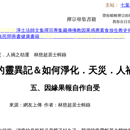
主站：
七葉
淨宗專集
淨土法師文集
禪宗專集
藏傳佛教
因果感應
素食放生
教史
集
民間善書
健康書籍
我們的 Facebook 粉絲群
贊助方式
戒邪淫網
天災．人禍之劫運 林慈超居士輯錄
的靈異記＆如何淨化．天災．人
五、因緣果報自作自受
來源：網友上傳 作者：林慈超居士輯錄