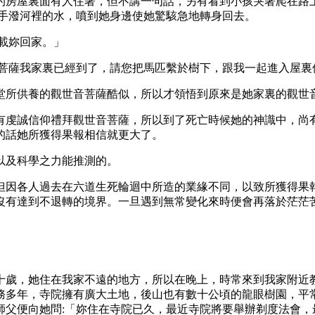
的房屋裏面有人住著，但不講一句話，另有看到小孩哭著爬在路
雙手潑河裡的水，噴到她身邊使她驚駭急地轉身回去。
我載妳回家。」
音菩薩我家裏已經到了，請您把馬匹繫於樹下，跟我一起進入屋裏
堂所供養的觀世音菩薩酷似，所以才領悟到原來是她家裏的觀世
有虔誠信仰禮拜觀世音菩薩，所以到了死亡時候她的神識中，尚
的話她所獲得果報相信就更大了。
以及科學之力能推測的。
但因各人過去在六道生死輪迴中所造的業緣不同，以致所獲得果
沒有達到不退轉的境界。一旦遇到無常變化來時便會再落於茫茫
十歲，她住在我家不遠的地方，所以在晚上，時常來到我家附近
務多年，寺院擁有廣大土地，後山也有數十公頃的龍眼樹園，平
師父便向她問
:「妳住在寺院已久，最近寺院將要舉辦剃度法會