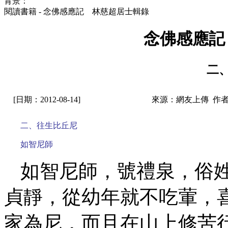
背景：
閱讀書籍 - 念佛感應記 林慈超居士輯錄
念佛感應記
二
[日期：2012-08-14]
來源：網友上傳 作
二、往生比丘尼
如智尼師
如智尼師，號禮泉，俗
貞靜，從幼年就不吃葷，
家為尼，而且在山上修苦