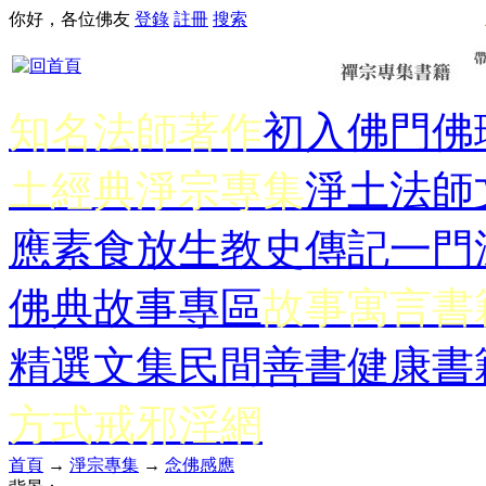
你好，各位佛友
登錄
註冊
搜索
知名法師著作
初入佛門
佛
土經典
淨宗專集
淨土法師
應
素食放生
教史傳記
一門
佛典故事專區
故事寓言書
精選文集
民間善書
健康書
方式
戒邪淫網
首頁
→
淨宗專集
→
念佛感應