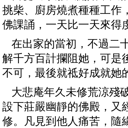
挑柴、廚房燒煮種種工作
佛課誦，一天比一天來得
在出家的當初，不過二
解千方百計攔阻她，可是
不可，最後就祗好成就她
大悲庵年久未修荒涼殘
設下莊嚴幽靜的佛殿，又
修。凡見到他人痛苦，隨