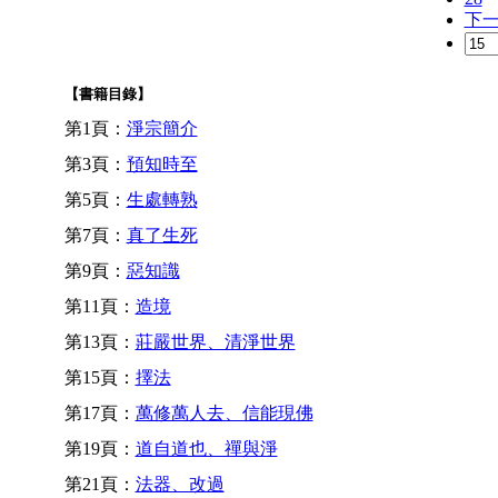
下
【書籍目錄】
第1頁：
淨宗簡介
第3頁：
預知時至
第5頁：
生處轉熟
第7頁：
真了生死
第9頁：
惡知識
第11頁：
造境
第13頁：
莊嚴世界、清淨世界
第15頁：
擇法
第17頁：
萬修萬人去、信能現佛
第19頁：
道自道也、禪與淨
第21頁：
法器、改過