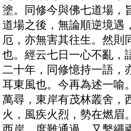
塗。同修今與佛七道場，
道場之後，無論順逆境遇
厄，亦無害其往生。然則
也。經云七日一心不亂，
二十年，同修憶持一語，
耳東風也。今再為述一喻
萬尋，東岸有茂林叢舍，
火，風疾火烈，勢在燃眉
西岸，度難通過，又繫繩