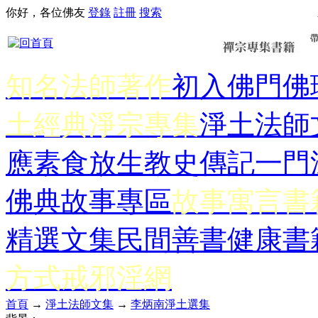
你好，各位佛友
登錄
註冊
搜索
知名法師著作
初入佛門
佛
土經典
淨宗專集
淨土法師
應
素食放生
教史傳記
一門
佛典故事專區
故事寓言書
精選文集
民間善書
健康書
方式
戒邪淫網
首頁
→
淨土法師文集
→
李炳南淨土選集