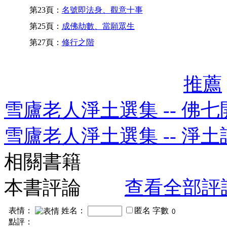
第23頁：
名號即法身、觀意十事
第25頁：
成佛劫數、當願眾生
第27頁：
修行之階
推薦
雪廬老人淨土選集 -- 佛
雪廬老人淨土選集 -- 淨
相關書籍
本書評論
查看全部評
表情：
姓名：
匿名
字數
點評：