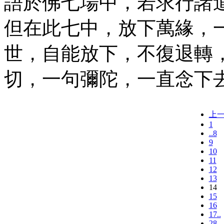
語於佛七場中，若求行諸
但在此七中，放下萬緣，
世，自能放下，不復退轉
切，一句彌陀，一直念下
上
1
..8
9
10
11
12
13
14
15
16
17..
28