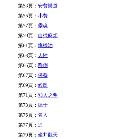
第53頁：
安貧樂道
第55頁：
小費
第57頁：
靈魂
第59頁：
自找麻煩
第61頁：
換機油
第63頁：
人性
第65頁：
跌倒
第67頁：
保養
第69頁：
候鳥
第71頁：
知人之明
第73頁：
隱士
第75頁：
名人
第77頁：
追
第79頁：
坐井觀天