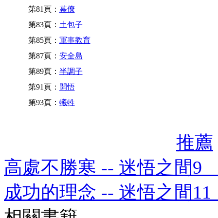
第81頁：
幕僚
第83頁：
土包子
第85頁：
軍事教育
第87頁：
安全島
第89頁：
半調子
第91頁：
開悟
第93頁：
犧牲
推薦
高處不勝寒 -- 迷悟之間
成功的理念 -- 迷悟之間1
相關書籍