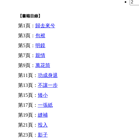
【書籍目錄】
第1頁：
歸去來兮
第3頁：
包袱
第5頁：
明鏡
第7頁：
親情
第9頁：
萬花筒
第11頁：
功成身退
第13頁：
不讓一步
第15頁：
矮小
第17頁：
一張紙
第19頁：
縫補
第21頁：
投入
第23頁：
影子