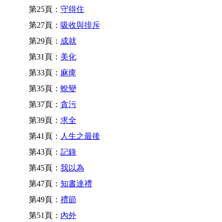
第25頁：
守得住
第27頁：
吸收與排斥
第29頁：
成就
第31頁：
美化
第33頁：
麻痺
第35頁：
蛻變
第37頁：
貪污
第39頁：
求全
第41頁：
人生之最後
第43頁：
記錄
第45頁：
我以為
第47頁：
知書達禮
第49頁：
禮節
第51頁：
內外