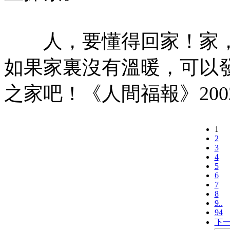
人，要懂得回家！家，
如果家裏沒有溫暖，可以
之家吧！《人間福報》200
1
2
3
4
5
6
7
8
9..
94
下