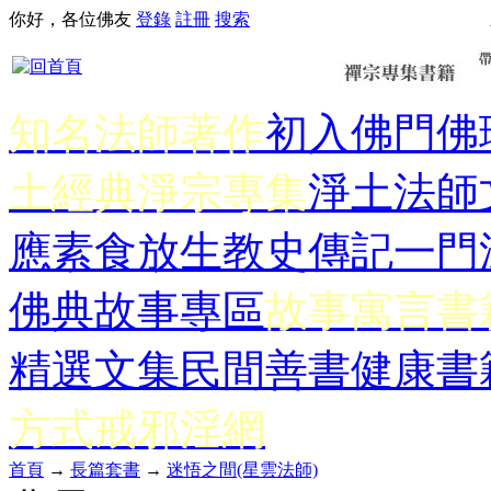
你好，各位佛友
登錄
註冊
搜索
知名法師著作
初入佛門
佛
土經典
淨宗專集
淨土法師
應
素食放生
教史傳記
一門
佛典故事專區
故事寓言書
精選文集
民間善書
健康書
方式
戒邪淫網
首頁
→
長篇套書
→
迷悟之間(星雲法師)