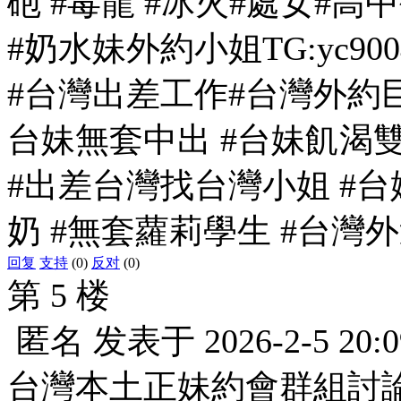
砲 #毒龍 #冰火#處女#高
#奶水妹外約小姐TG:yc9004
#台灣出差工作#台灣外約巨乳G
台妹無套中出 #台妹飢渴
#出差台灣找台灣小姐 #台妹Gl
奶 #無套蘿莉學生 #台灣
回复
支持
(0)
反对
(0)
第 5 楼
匿名
发表于
2026-2-5 20:0
台灣本土正妹約會群組討論Gl