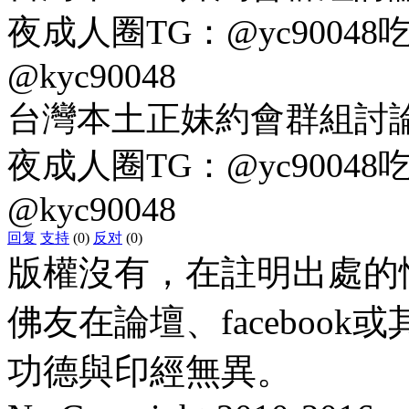
夜成人圈TG：@yc9004
@kyc90048
台灣本土正妹約會群組討論Gl
夜成人圈TG：@yc9004
@kyc90048
回复
支持
(0)
反对
(0)
版權沒有，在註明出處的
佛友在論壇、faceboo
功德與印經無異。