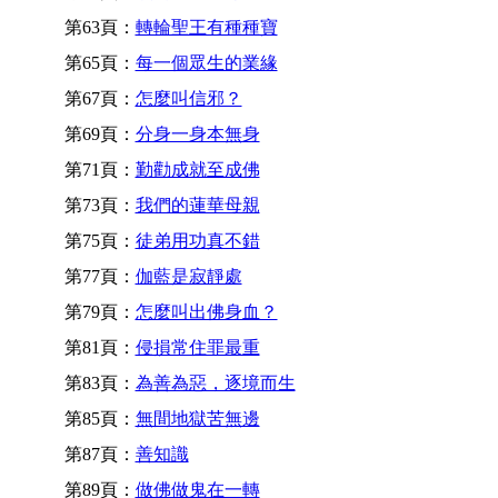
第63頁：
轉輪聖王有種種寶
第65頁：
每一個眾生的業緣
第67頁：
怎麼叫信邪？
第69頁：
分身一身本無身
第71頁：
勤勸成就至成佛
第73頁：
我們的蓮華母親
第75頁：
徒弟用功真不錯
第77頁：
伽藍是寂靜處
第79頁：
怎麼叫出佛身血？
第81頁：
侵損常住罪最重
第83頁：
為善為惡，逐境而生
第85頁：
無間地獄苦無邊
第87頁：
善知識
第89頁：
做佛做鬼在一轉