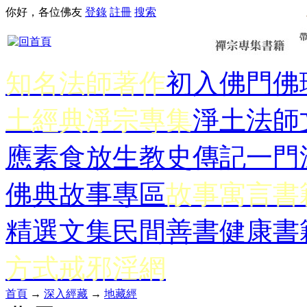
你好，各位佛友
登錄
註冊
搜索
知名法師著作
初入佛門
佛
土經典
淨宗專集
淨土法師
應
素食放生
教史傳記
一門
佛典故事專區
故事寓言書
精選文集
民間善書
健康書
方式
戒邪淫網
首頁
→
深入經藏
→
地藏經