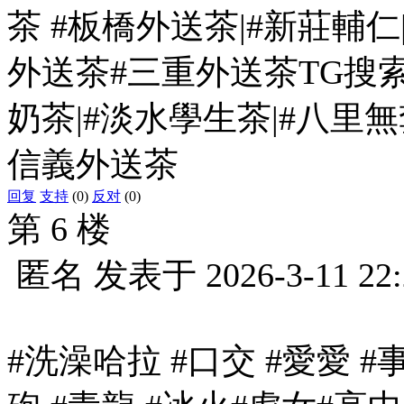
茶 #板橋外送茶|#新莊輔仁
外送茶#三重外送茶TG搜索y
奶茶|#淡水學生茶|#八里無套
信義外送茶
回复
支持
(0)
反对
(0)
第 6 楼
匿名
发表于
2026-3-11 22
#洗澡哈拉 #口交 #愛愛 #事後