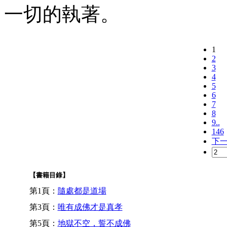
一切的執著。
1
2
3
4
5
6
7
8
9..
146
下
【書籍目錄】
第1頁：
隨處都是道場
第3頁：
唯有成佛才是真孝
第5頁：
地獄不空，誓不成佛