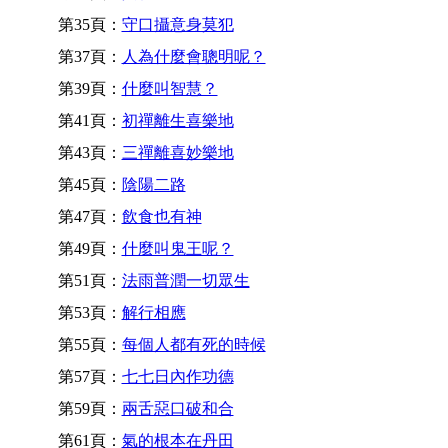
第35頁：
守口攝意身莫犯
第37頁：
人為什麼會聰明呢？
第39頁：
什麼叫智慧？
第41頁：
初禪離生喜樂地
第43頁：
三禪離喜妙樂地
第45頁：
陰陽二路
第47頁：
飲食也有神
第49頁：
什麼叫鬼王呢？
第51頁：
法雨普潤一切眾生
第53頁：
解行相應
第55頁：
每個人都有死的時候
第57頁：
七七日內作功德
第59頁：
兩舌惡口破和合
第61頁：
氣的根本在丹田