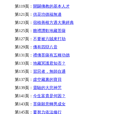
第119頁：
開闢佛教的基本人才
第121頁：
供花功德福無邊
第123頁：
宿植善根方遇大乘經典
第125頁：
瞻禮讚歎地藏菩薩
第127頁：
不要被六賊來打劫
第129頁：
佛有四辯八音
第131頁：
禮佛菩薩有五種功德
第133頁：
地藏冥護君知否？
第135頁：
習惡者，無師自通
第137頁：
虛空藏裏的寶貝
第139頁：
靈驗的大悲神咒
第141頁：
今生富貴是何因？
第143頁：
菩薩願意轉男成女
第145頁：
要努力依法修行