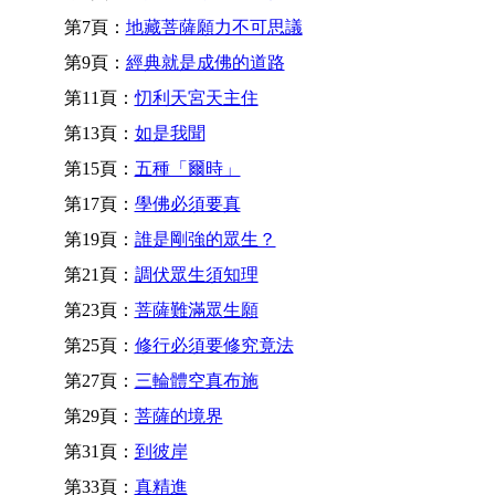
第7頁：
地藏菩薩願力不可思議
第9頁：
經典就是成佛的道路
第11頁：
忉利天宮天主住
第13頁：
如是我聞
第15頁：
五種「爾時」
第17頁：
學佛必須要真
第19頁：
誰是剛強的眾生？
第21頁：
調伏眾生須知理
第23頁：
菩薩難滿眾生願
第25頁：
修行必須要修究竟法
第27頁：
三輪體空真布施
第29頁：
菩薩的境界
第31頁：
到彼岸
第33頁：
真精進