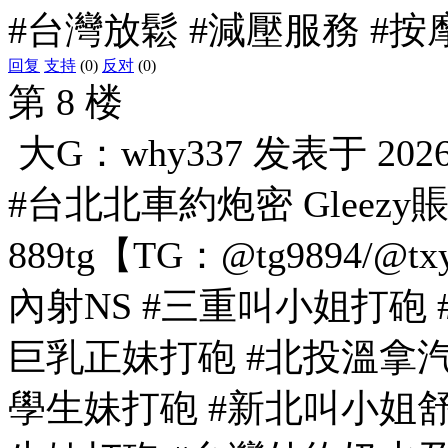
#台灣放鬆 #減壓服務 #按
回复
支持
(0)
反对
(0)
第 8 楼
大G：why337
发表于
2026
#台北北車約炮密 Gleezy
889tg【TG：@tg9894/
內射NS #三重叫小姐打砲
巨乳正妹打砲 #北投溫拿
學生妹打砲 #新北叫小姐