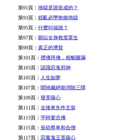
第91頁：
地獄是誰造成的？
第93頁：
婬亂必墮炮烙地獄
第95頁：
什麼叫福德？
第97頁：
願以女身救度眾生
第99頁：
真正的濟貧
第101頁：
禮佛拜佛，相貌圓滿
第103頁：
認識惡鬼邪神
第105頁：
人生如夢
第107頁：
聞地藏經能消除三障
第109頁：
發菩薩心
第111頁：
去後來先作主翁
第113頁：
平時要念佛
第115頁：
長幼尊卑和合僧
第117頁：
惡毒鬼王菩薩心