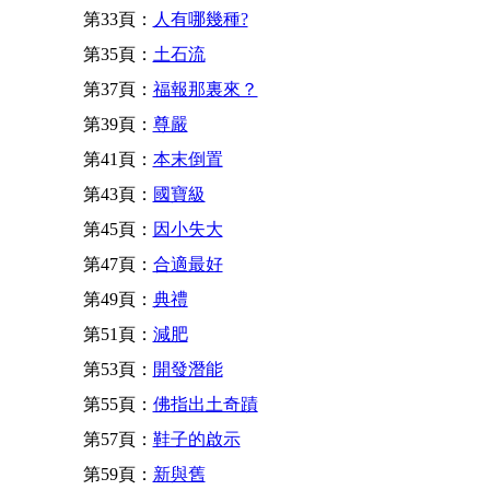
第33頁：
人有哪幾種?
第35頁：
土石流
第37頁：
福報那裏來？
第39頁：
尊嚴
第41頁：
本末倒置
第43頁：
國寶級
第45頁：
因小失大
第47頁：
合適最好
第49頁：
典禮
第51頁：
減肥
第53頁：
開發潛能
第55頁：
佛指出土奇蹟
第57頁：
鞋子的啟示
第59頁：
新與舊