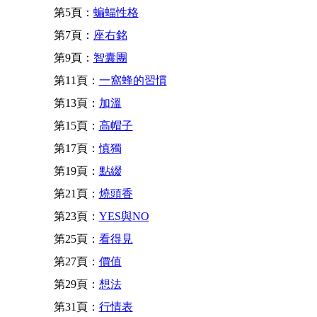
第5頁：
蝙蝠性格
第7頁：
座右銘
第9頁：
智囊團
第11頁：
一窩蜂的習慣
第13頁：
加溫
第15頁：
高帽子
第17頁：
慎獨
第19頁：
點綴
第21頁：
燒頭香
第23頁：
YES與NO
第25頁：
看得見
第27頁：
價值
第29頁：
想法
第31頁：
行情表