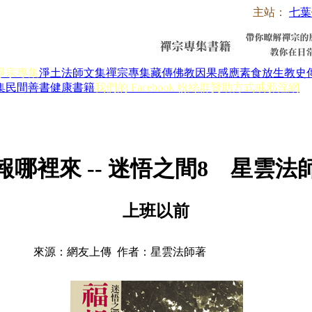
主站：
七葉
淨宗專集
淨土法師文集
禪宗專集
藏傳佛教
因果感應
素食放生
教史
集
民間善書
健康書籍
我們的 Facebook 粉絲群
贊助方式
戒邪淫網
報哪裡來 -- 迷悟之間8 星雲法
上班以前
來源：網友上傳 作者：星雲法師著