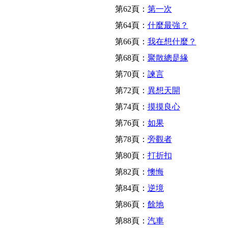
第62頁：
第一次
第64頁：
什麼最強？
第66頁：
我在想什麼？
第68頁：
聚散總是緣
第70頁：
諫言
第72頁：
異想天開
第74頁：
摸摸良心
第76頁：
如果
第78頁：
旁觀者
第80頁：
打折扣
第82頁：
懊悔
第84頁：
逆境
第86頁：
餘地
第88頁：
汽車