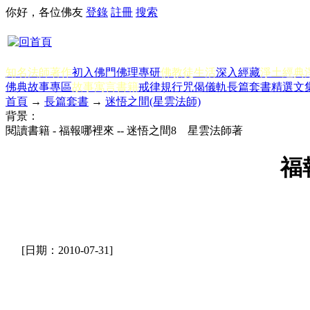
你好，各位佛友
登錄
註冊
搜索
知名法師著作
初入佛門
佛理專研
佛教徒生活
深入經藏
淨土經典
佛典故事專區
故事寓言書籍
戒律規行
咒偈儀軌
長篇套書
精選文
首頁
→
長篇套書
→
迷悟之間(星雲法師)
背景：
閱讀書籍 - 福報哪裡來 -- 迷悟之間8 星雲法師著
福
[日期：2010-07-31]