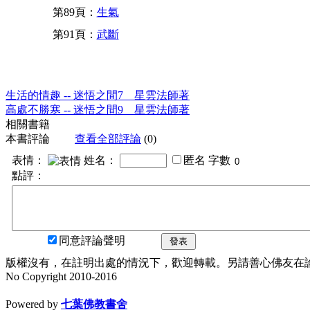
第89頁：
生氣
第91頁：
武斷
生活的情趣 -- 迷悟之間7 星雲法師著
高處不勝寒 -- 迷悟之間9 星雲法師著
相關書籍
本書評論
查看全部評論
(0)
表情：
姓名：
匿名
字數
點評：
同意評論聲明
發表
版權沒有，在註明出處的情況下，歡迎轉載。另請善心佛友在論壇
No Copyright 2010-2016
水晶
順正府大王公求道
Powered by
七葉佛教書舍