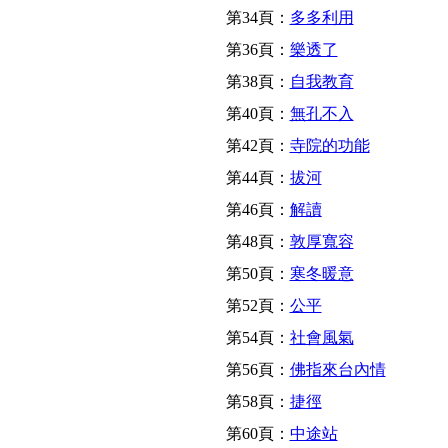
第34頁：
多多利用
第36頁：
樂透了
第38頁：
自我教育
第40頁：
無孔不入
第42頁：
寺院的功能
第44頁：
拔河
第46頁：
解讀
第48頁：
敦厚寬容
第50頁：
寒冬暖意
第52頁：
公平
第54頁：
社會風氣
第56頁：
佛指來台內情
第58頁：
捷徑
第60頁：
中途站