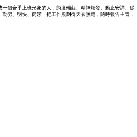
一個合乎上班形象的人，態度端莊、精神煥發、動止安詳、從
、勤勞、明快、簡潔，把工作規劃得天衣無縫，隨時報告主管，