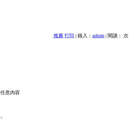
推薦
打印
| 錄入：
admin
| 閱讀：
次
的任意內容
款
異。