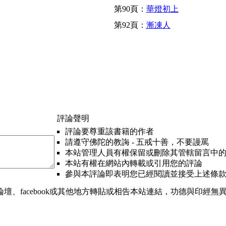
第90頁：
華燈初上
第92頁：
漸凍人
評論聲明
評論要尊重該書籍的作者
請遵守佛陀的教誨 - 五戒十善，不要謾罵
本站管理人員有權保留或刪除其管轄留言中
本站有權在網站內轉載或引用您的評論
參與本評論即表明您已經閱讀並接受上述條
、facebook或其他地方轉貼或相告本站連結，功德與印經無