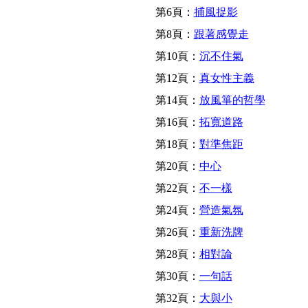
第6頁：
捕風捉影
第8頁：
跟著感覺走
第10頁：
沉不住氣
第12頁：
真女性主義
第14頁：
放風箏的哲學
第16頁：
拓寬道路
第18頁：
對準焦距
第20頁：
中心
第22頁：
不一樣
第24頁：
營造氣氛
第26頁：
重新洗牌
第28頁：
相對論
第30頁：
一句話
第32頁：
大與小