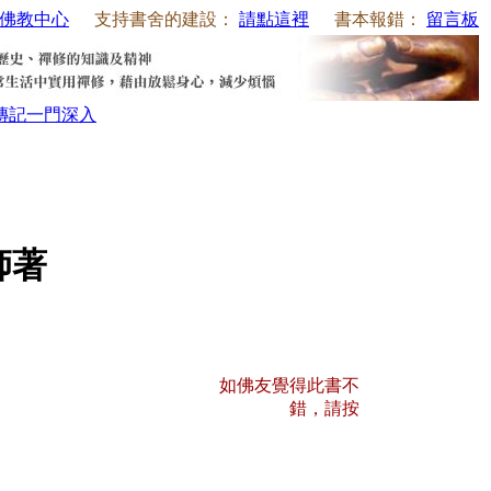
佛教中心
支持書舍的建設：
請點這裡
書本報錯：
留言板
傳記
一門深入
師著
如佛友覺得此書不
錯，請按