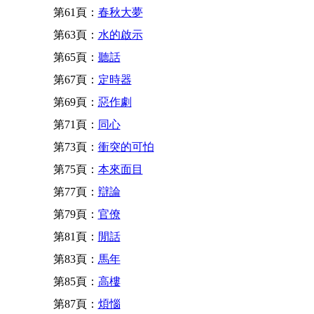
第61頁：
春秋大夢
第63頁：
水的啟示
第65頁：
聽話
第67頁：
定時器
第69頁：
惡作劇
第71頁：
同心
第73頁：
衝突的可怕
第75頁：
本來面目
第77頁：
辯論
第79頁：
官僚
第81頁：
閒話
第83頁：
馬年
第85頁：
高樓
第87頁：
煩惱