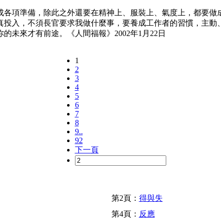
各項準備，除此之外還要在精神上、服裝上、氣度上，都要做成
真投入，不須長官要求我做什麼事，要養成工作者的習慣，主動
未來才有前途。《人間福報》2002年1月22日
1
2
3
4
5
6
7
8
9..
92
下一頁
第2頁：
得與失
第4頁：
反應