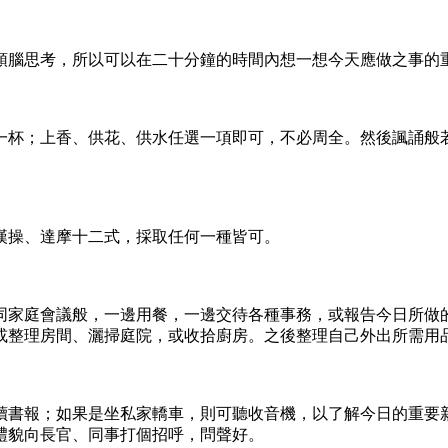
腦思考，所以可以在二十分鐘的時間內想一想今天應做之事的重
杯；上香、供花、供水任選一項即可，不必周全。然後諷誦般若
操、達摩十二式，採取任何一種皆可。
家庭會議般，一邊用餐，一邊交待各種事務，或報告今日所做的
或整理房間、灑掃庭院，或收拾廚房。之後整理自己外出所需用
書報；如果是坐私家轎車，則可聽收音機，以了解今日的重要新
禮貌向長官、同事打個招呼，問聲好。