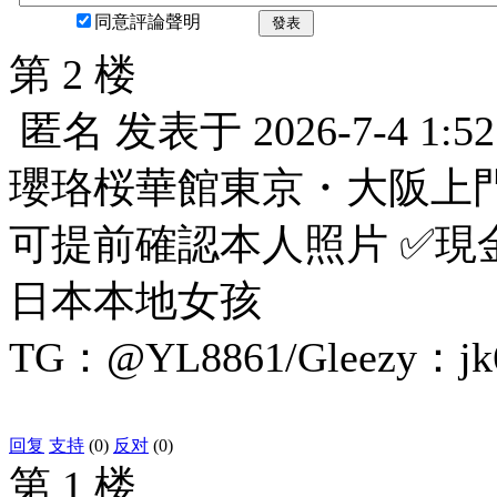
同意評論聲明
發表
第 2 楼
匿名
发表于
2026-7-4 1:52
瓔珞桜華館東京・大阪上
可提前確認本人照片 ✅現
日本本地女孩
TG：@YL8861/Gleezy：jk
回复
支持
(0)
反对
(0)
第 1 楼