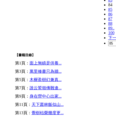
83
84
85
86
87
88
89..
100
下
【書籍目錄】
第1頁：
面上無瞋是供養...
第3頁：
萬里修書只為牆...
第5頁：
木樨盈樹幻兼真...
第7頁：
誰云鷲嶺佛難逢...
第9頁：
身在營中心出家...
第11頁：
天下叢林飯似山...
第13頁：
覺樹枯榮幾度更...