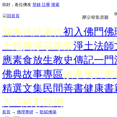
你好，各位佛友
登錄
註冊
搜索
知名法師著作
初入佛門
佛
土經典
淨宗專集
淨土法師
應
素食放生
教史傳記
一門
佛典故事專區
故事寓言書
精選文集
民間善書
健康書
方式
戒邪淫網
首頁
→
佛理專研
→
歌賦佛偈