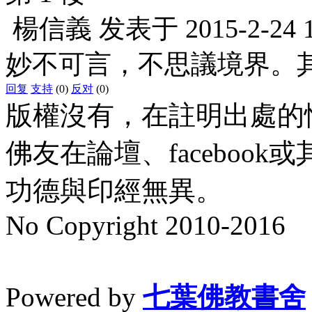
楊信義
发表于
2015-2-24 
妙不可言，不思議境界。
回复
支持
(0)
反对
(0)
版權沒有，在註明出處的
佛友在論壇、faceboo
功德與印經無異。
No Copyright 2010-2016
水晶
順正府大王公求道
Powered by
七葉佛教書舍