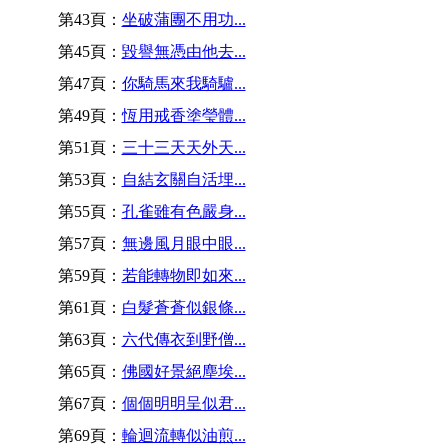
第43頁：
坐破蒲團不用功...
第45頁：
毀譽無憑由他去...
第47頁：
你騎馬來我騎驢...
第49頁：
恆用戒香塗瑩體...
第51頁：
三十三天天外天...
第53頁：
自結玄關自活埋...
第55頁：
孔雀雖有色嚴身...
第57頁：
無邊風月眼中眼...
第59頁：
若能轉物即如來...
第61頁：
白髮蒼蒼似銀條...
第63頁：
六代傳衣到野僧...
第65頁：
佛國好景絕塵埃...
第67頁：
個個明明呈似君...
第69頁：
輪迴流轉似油煎...