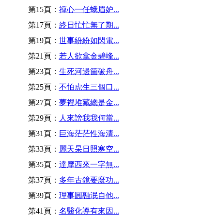
第15頁：
禪心一任蛾眉妒...
第17頁：
終日忙忙無了期...
第19頁：
世事紛紛如閃電...
第21頁：
若人欲拿金碧峰...
第23頁：
生死河邊箇破舟...
第25頁：
不怕虎生三個口...
第27頁：
夢裡堆藏總是金...
第29頁：
人來謗我我何當...
第31頁：
巨海茫茫性海清...
第33頁：
麗天杲日照寒空...
第35頁：
達摩西來一字無...
第37頁：
多年古鏡要麼功...
第39頁：
理事圓融泯自他...
第41頁：
名醫化導有來因...