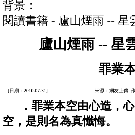
背景：
閱讀書籍 - 廬山煙雨 --
廬山煙雨 -- 
罪業本
[日期：2010-07-31]
來源：網友上傳 
．罪業本空由心造，心
空，是則名為真懺悔。