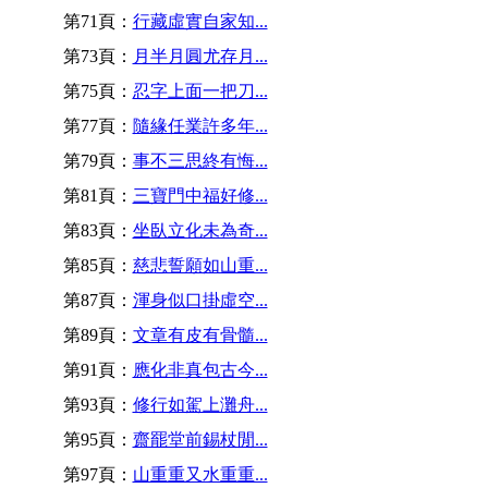
第71頁：
行藏虛實自家知...
第73頁：
月半月圓尤存月...
第75頁：
忍字上面一把刀...
第77頁：
隨緣任業許多年...
第79頁：
事不三思終有悔...
第81頁：
三寶門中福好修...
第83頁：
坐臥立化未為奇...
第85頁：
慈悲誓願如山重...
第87頁：
渾身似口掛虛空...
第89頁：
文章有皮有骨髓...
第91頁：
應化非真包古今...
第93頁：
修行如駕上灘舟...
第95頁：
齋罷堂前錫杖閒...
第97頁：
山重重又水重重...