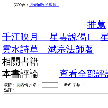
第99頁：
四蛇同篋險復險...
推薦
千江映月 -- 星雲說偈1 
雲水詩草 斌宗法師著
相關書籍
本書評論
查看全部評
表情：
姓名：
匿名
字數
點評：